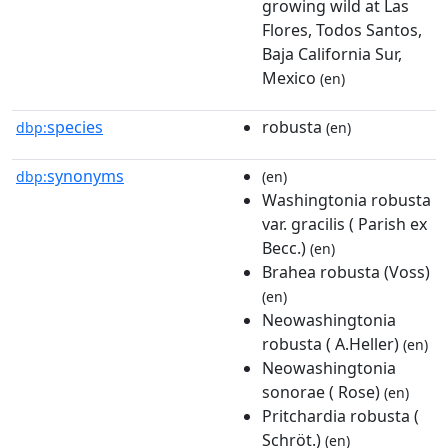
growing wild at Las
Flores, Todos Santos,
Baja California Sur,
Mexico
(en)
species
robusta
dbp:
(en)
synonyms
dbp:
(en)
Washingtonia robusta
var. gracilis ( Parish ex
Becc.)
(en)
Brahea robusta (Voss)
(en)
Neowashingtonia
robusta ( A.Heller)
(en)
Neowashingtonia
sonorae ( Rose)
(en)
Pritchardia robusta (
Schröt.)
(en)