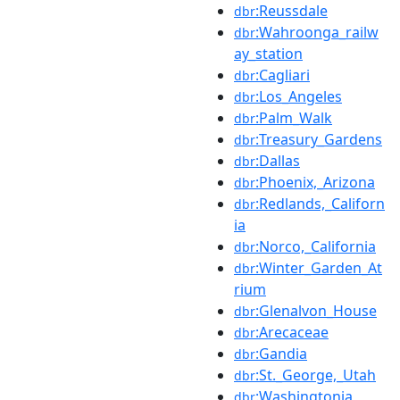
:Reussdale
dbr
:Wahroonga_railw
dbr
ay_station
:Cagliari
dbr
:Los_Angeles
dbr
:Palm_Walk
dbr
:Treasury_Gardens
dbr
:Dallas
dbr
:Phoenix,_Arizona
dbr
:Redlands,_Californ
dbr
ia
:Norco,_California
dbr
:Winter_Garden_At
dbr
rium
:Glenalvon_House
dbr
:Arecaceae
dbr
:Gandia
dbr
:St._George,_Utah
dbr
:Washingtonia
dbr