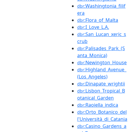
:Washingtonia_filif
dbr
era
:Flora_of_Malta
dbr
:I_Love_L.A.
dbr
:San_Lucan_xeric_s
dbr
crub
:Palisades_Park_(S
dbr
anta_Monica)
:Newington_House
dbr
:Highland_Avenue_
dbr
(Los_Angeles)
:Dinapate_wrightii
dbr
:Lisbon_Tropical_B
dbr
otanical_Garden
:Raoiella_indica
dbr
:Orto_Botanico_del
dbr
l'Università_di_Catania
:Casino_Gardens_a
dbr