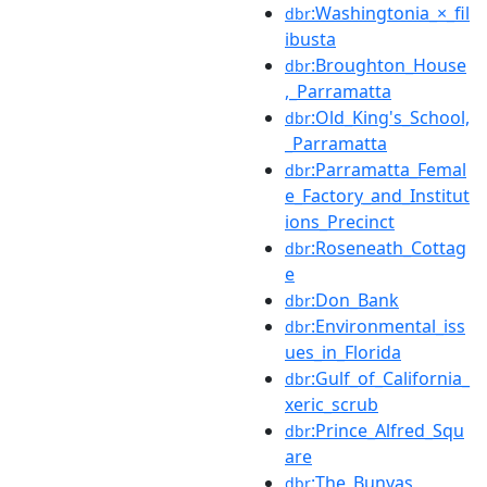
:Washingtonia_×_fil
dbr
ibusta
:Broughton_House
dbr
,_Parramatta
:Old_King's_School,
dbr
_Parramatta
:Parramatta_Femal
dbr
e_Factory_and_Institut
ions_Precinct
:Roseneath_Cottag
dbr
e
:Don_Bank
dbr
:Environmental_iss
dbr
ues_in_Florida
:Gulf_of_California_
dbr
xeric_scrub
:Prince_Alfred_Squ
dbr
are
:The_Bunyas
dbr