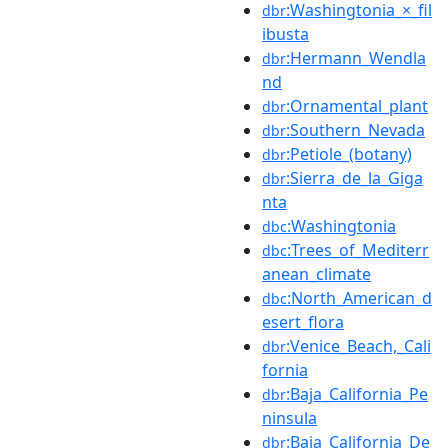
:Washingtonia_×_fil
dbr
ibusta
:Hermann_Wendla
dbr
nd
:Ornamental_plant
dbr
:Southern_Nevada
dbr
:Petiole_(botany)
dbr
:Sierra_de_la_Giga
dbr
nta
:Washingtonia
dbc
:Trees_of_Mediterr
dbc
anean_climate
:North_American_d
dbc
esert_flora
:Venice_Beach,_Cali
dbr
fornia
:Baja_California_Pe
dbr
ninsula
:Baja_California_De
dbr