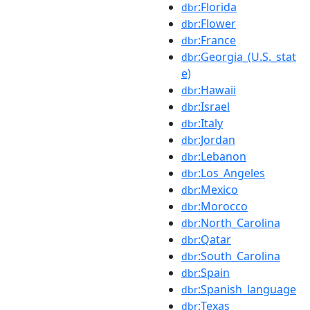
:Florida
dbr
:Flower
dbr
:France
dbr
:Georgia_(U.S._stat
dbr
e)
:Hawaii
dbr
:Israel
dbr
:Italy
dbr
:Jordan
dbr
:Lebanon
dbr
:Los_Angeles
dbr
:Mexico
dbr
:Morocco
dbr
:North_Carolina
dbr
:Qatar
dbr
:South_Carolina
dbr
:Spain
dbr
:Spanish_language
dbr
:Texas
dbr