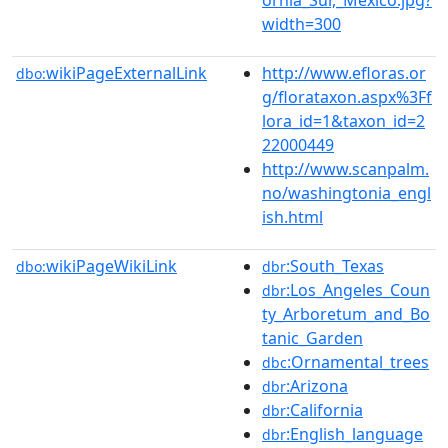
width=300
wikiPageExternalLink
http://www.efloras.or
dbo:
g/florataxon.aspx%3Ff
lora_id=1&taxon_id=2
22000449
http://www.scanpalm.
no/washingtonia_engl
ish.html
wikiPageWikiLink
:South_Texas
dbo:
dbr
:Los_Angeles_Coun
dbr
ty_Arboretum_and_Bo
tanic_Garden
:Ornamental_trees
dbc
:Arizona
dbr
:California
dbr
:English_language
dbr