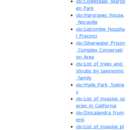
:Clydesdale,_Marsd
dbr
en_Park
:Hargraves_House,
dbr
_Noraville
:Lidcombe_Hospita
dbr
l_Precinct
:Silverwater_Prison
dbr
_Complex_Conservati
on_Area
:List_of_trees_and_
dbr
shrubs_by_taxonomic
_family
:Hyde_Park,_Sydne
dbr
y
:List_of_invasive_sp
dbr
ecies_in_California
:Diocalandra_frum
dbr
enti
:List_of_invasive_pl
dbr