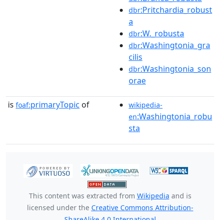
:Pritchardia_robust
dbr
a
:W._robusta
dbr
:Washingtonia_gra
dbr
cilis
:Washingtonia_son
dbr
orae
is
primaryTopic
of
foaf:
wikipedia-
:Washingtonia_robu
en
sta
This content was extracted from
Wikipedia
and is
licensed under the
Creative Commons Attribution-
ShareAlike 4.0 International