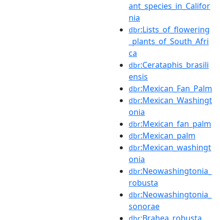
ant_species_in_Califor
nia
:Lists_of_flowering
dbr
_plants_of_South_Afri
ca
:Cerataphis_brasili
dbr
ensis
:Mexican_Fan_Palm
dbr
:Mexican_Washingt
dbr
onia
:Mexican_fan_palm
dbr
:Mexican_palm
dbr
:Mexican_washingt
dbr
onia
:Neowashingtonia_
dbr
robusta
:Neowashingtonia_
dbr
sonorae
:Brahea_robusta
dbr