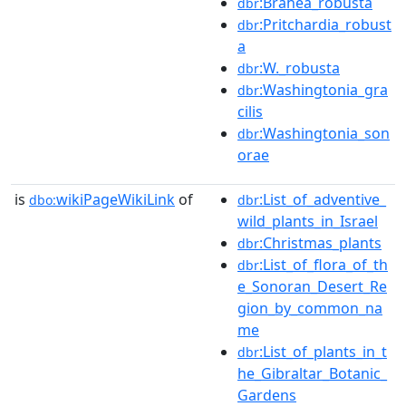
:Brahea_robusta
dbr
:Pritchardia_robust
dbr
a
:W._robusta
dbr
:Washingtonia_gra
dbr
cilis
:Washingtonia_son
dbr
orae
is
wikiPageWikiLink
of
:List_of_adventive_
dbo:
dbr
wild_plants_in_Israel
:Christmas_plants
dbr
:List_of_flora_of_th
dbr
e_Sonoran_Desert_Re
gion_by_common_na
me
:List_of_plants_in_t
dbr
he_Gibraltar_Botanic_
Gardens