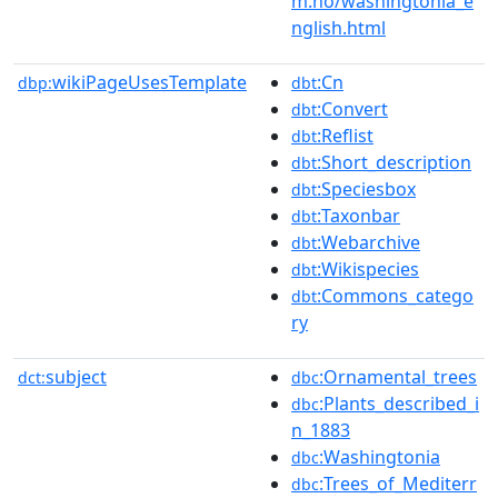
m.no/washingtonia_e
nglish.html
wikiPageUsesTemplate
:Cn
dbp:
dbt
:Convert
dbt
:Reflist
dbt
:Short_description
dbt
:Speciesbox
dbt
:Taxonbar
dbt
:Webarchive
dbt
:Wikispecies
dbt
:Commons_catego
dbt
ry
subject
:Ornamental_trees
dct:
dbc
:Plants_described_i
dbc
n_1883
:Washingtonia
dbc
:Trees_of_Mediterr
dbc