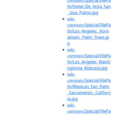
:Special:FilePa
commons
th/Hotel_De_Anza_San
_Jose_Palms.jpg
wiki-
:Special:FilePa
commons
th/Los_Angeles,_Kore
atown,_Palm_Trees.jp
g
wiki-
:Special:FilePa
commons
th/Los_Angeles_Washi
ngtonia_Robusta.jpg
wiki-
:Special:FilePa
commons
th/Mexican_Fan_Palm
_Sacramento,_Californ
ia.jpg
wiki-
:Special:FilePa
commons