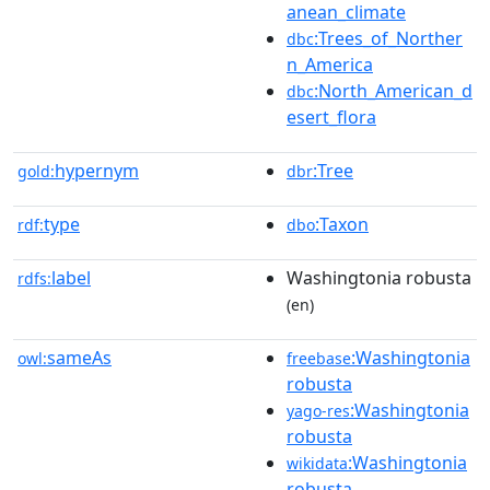
anean_climate
:Trees_of_Norther
dbc
n_America
:North_American_d
dbc
esert_flora
hypernym
:Tree
gold:
dbr
type
:Taxon
rdf:
dbo
label
Washingtonia robusta
rdfs:
(en)
sameAs
:Washingtonia
owl:
freebase
robusta
:Washingtonia
yago-res
robusta
:Washingtonia
wikidata
robusta