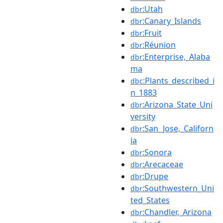
:Utah
dbr
:Canary_Islands
dbr
:Fruit
dbr
:Réunion
dbr
:Enterprise,_Alaba
dbr
ma
:Plants_described_i
dbc
n_1883
:Arizona_State_Uni
dbr
versity
:San_Jose,_Californ
dbr
ia
:Sonora
dbr
:Arecaceae
dbr
:Drupe
dbr
:Southwestern_Uni
dbr
ted_States
:Chandler,_Arizona
dbr