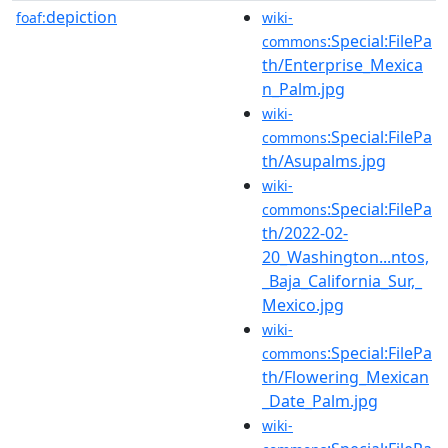
depiction
foaf:
wiki-
:Special:FilePa
commons
th/Enterprise_Mexica
n_Palm.jpg
wiki-
:Special:FilePa
commons
th/Asupalms.jpg
wiki-
:Special:FilePa
commons
th/2022-02-
20_Washington...ntos,
_Baja_California_Sur,_
Mexico.jpg
wiki-
:Special:FilePa
commons
th/Flowering_Mexican
_Date_Palm.jpg
wiki-