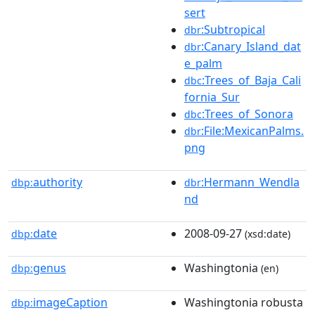
sert
:Subtropical
dbr
:Canary_Island_dat
dbr
e_palm
:Trees_of_Baja_Cali
dbc
fornia_Sur
:Trees_of_Sonora
dbc
:File:MexicanPalms.
dbr
png
authority
:Hermann_Wendla
dbp:
dbr
nd
date
2008-09-27
dbp:
(xsd:date)
genus
Washingtonia
dbp:
(en)
imageCaption
Washingtonia robusta
dbp: