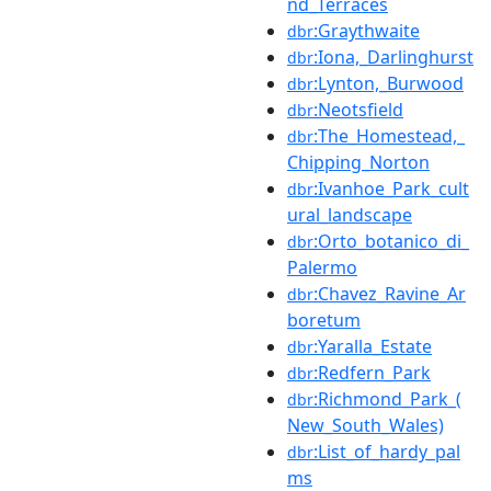
nd_Terraces
:Graythwaite
dbr
:Iona,_Darlinghurst
dbr
:Lynton,_Burwood
dbr
:Neotsfield
dbr
:The_Homestead,_
dbr
Chipping_Norton
:Ivanhoe_Park_cult
dbr
ural_landscape
:Orto_botanico_di_
dbr
Palermo
:Chavez_Ravine_Ar
dbr
boretum
:Yaralla_Estate
dbr
:Redfern_Park
dbr
:Richmond_Park_(
dbr
New_South_Wales)
:List_of_hardy_pal
dbr
ms