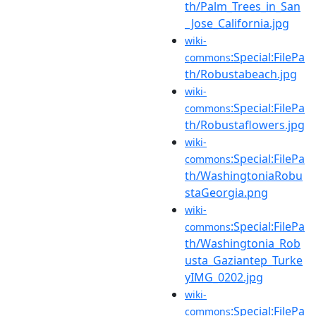
th/Palm_Trees_in_San
_Jose_California.jpg
wiki-
:Special:FilePa
commons
th/Robustabeach.jpg
wiki-
:Special:FilePa
commons
th/Robustaflowers.jpg
wiki-
:Special:FilePa
commons
th/WashingtoniaRobu
staGeorgia.png
wiki-
:Special:FilePa
commons
th/Washingtonia_Rob
usta_Gaziantep_Turke
yIMG_0202.jpg
wiki-
:Special:FilePa
commons