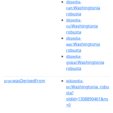
dbpedia-
:Washingtonia
nah
robusta
dbpedia-
:Washingtonia
no
robusta
dbpedia-
:Washingtonia
war
robusta
dbpedia-
:Washingtonia
global
robusta
wasDerivedFrom
prov:
wikipedia-
:Washingtonia_robu
en
sta?
oldid=1308890461&ns
=0