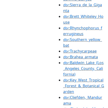
:Sierra_de_la_Giga
dbr
nta
:Brett_Whiteley_Ho
dbr
use
:Rhynchophorus_f
dbr
errugineus
:Southern_yellow_
dbr
bat
:Trachycarpeae
dbr
:Brahea_armata
dbr
:Baldwin_Lake_(Los
dbr
_Angeles_County,_Cali
fornia)
:Key_West_Tropical
dbr
_Forest_&_Botanical_G
arden
:Cliefden,_Mandur
dbr
ama