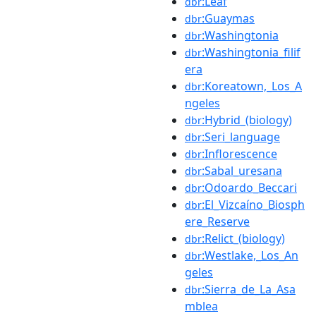
:Leaf
dbr
:Guaymas
dbr
:Washingtonia
dbr
:Washingtonia_filif
dbr
era
:Koreatown,_Los_A
dbr
ngeles
:Hybrid_(biology)
dbr
:Seri_language
dbr
:Inflorescence
dbr
:Sabal_uresana
dbr
:Odoardo_Beccari
dbr
:El_Vizcaíno_Biosph
dbr
ere_Reserve
:Relict_(biology)
dbr
:Westlake,_Los_An
dbr
geles
:Sierra_de_La_Asa
dbr
mblea