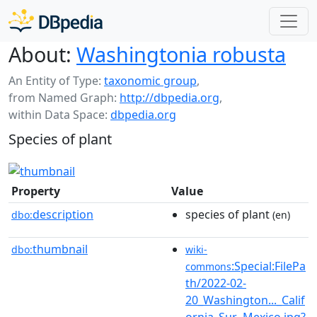
About:
Washingtonia robusta
An Entity of Type:
taxonomic group
,
from Named Graph:
http://dbpedia.org
,
within Data Space:
dbpedia.org
Species of plant
Property
Value
description
species of plant
dbo:
(en)
thumbnail
dbo:
wiki-
:Special:FilePa
commons
th/2022-02-
20_Washington..._Calif
ornia_Sur,_Mexico.jpg?