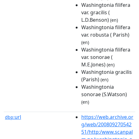
Washingtonia filifera
var. gracilis (
L.D.Benson)
(en)
Washingtonia filifera
var. robusta ( Parish)
(en)
Washingtonia filifera
var. sonorae (
M.E.Jones)
(en)
Washingtonia gracilis
(Parish)
(en)
Washingtonia
sonorae (S.Watson)
(en)
url
https://web.archive.or
dbp:
g/web/200809270542
51/http:/www.scanpal