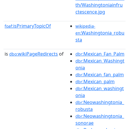
th/Washingtoniainfru
ctescence.jpg
isPrimaryTopicOf
foaf:
wikipedia-
:Washingtonia_robu
en
sta
is
wikiPageRedirects
of
:Mexican_Fan_Palm
dbo:
dbr
:Mexican_Washingt
dbr
onia
:Mexican_fan_palm
dbr
:Mexican_palm
dbr
:Mexican_washingt
dbr
onia
:Neowashingtonia_
dbr
robusta
:Neowashingtonia_
dbr
sonorae