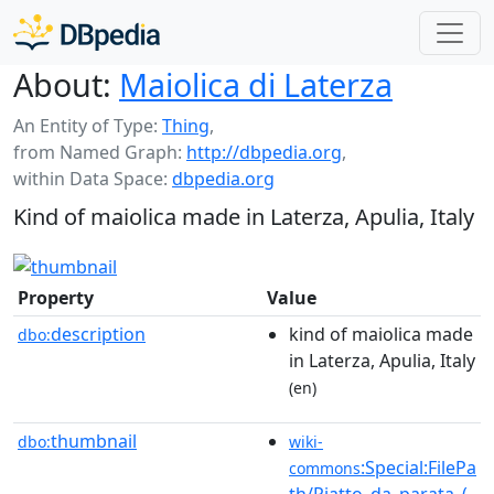
About:
Maiolica di Laterza
An Entity of Type:
Thing
,
from Named Graph:
http://dbpedia.org
,
within Data Space:
dbpedia.org
Kind of maiolica made in Laterza, Apulia, Italy
Property
Value
description
kind of maiolica made
dbo:
in Laterza, Apulia, Italy
(en)
thumbnail
dbo:
wiki-
:Special:FilePa
commons
th/Piatto_da_parata_(