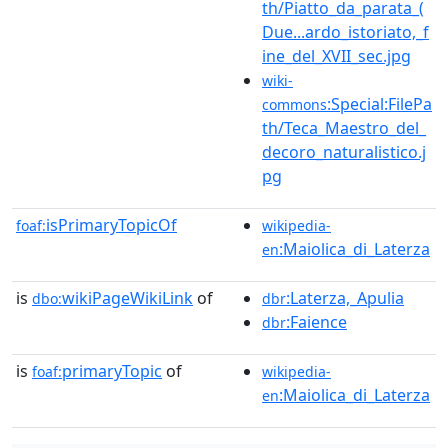
th/Piatto_da_parata_(
Due...ardo_istoriato,_f
ine_del_XVII_sec.jpg
wiki-
:Special:FilePa
commons
th/Teca_Maestro_del_
decoro_naturalistico.j
pg
isPrimaryTopicOf
foaf:
wikipedia-
:Maiolica_di_Laterza
en
is
wikiPageWikiLink
of
:Laterza,_Apulia
dbo:
dbr
:Faience
dbr
is
primaryTopic
of
foaf:
wikipedia-
:Maiolica_di_Laterza
en