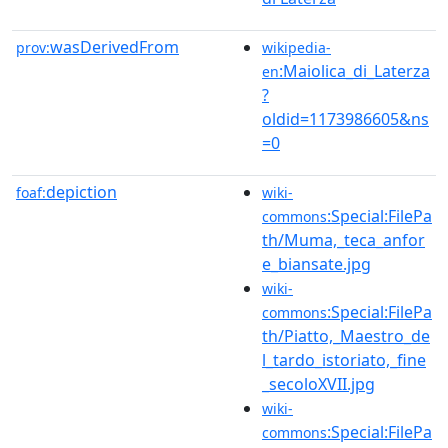
wasDerivedFrom
prov:
wikipedia-
:Maiolica_di_Laterza
en
?
oldid=1173986605&ns
=0
depiction
foaf:
wiki-
:Special:FilePa
commons
th/Muma,_teca_anfor
e_biansate.jpg
wiki-
:Special:FilePa
commons
th/Piatto,_Maestro_de
l_tardo_istoriato,_fine
_secoloXVII.jpg
wiki-
:Special:FilePa
commons