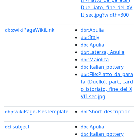
Due...iato,_fine_del_XV
II_sec.jpg?width=300
wikiPageWikiLink
:Apulia
dbo:
dbr
:Italy
dbr
:Apulia
dbc
:Laterza,_Apulia
dbr
:Maiolica
dbr
:Italian_pottery
dbc
:File:Piatto_da_para
dbr
ta_(Duello),_part.,...ard
o_istoriato,_fine_del_X
VII_sec.jpg
wikiPageUsesTemplate
:Short_description
dbp:
dbt
subject
:Apulia
dct:
dbc
:Italian_pottery
dbc