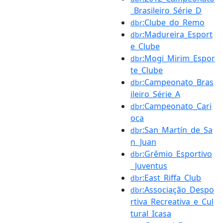
_Brasileiro_Série_D
:Clube_do_Remo
dbr
:Madureira_Esport
dbr
e_Clube
:Mogi_Mirim_Espor
dbr
te_Clube
:Campeonato_Bras
dbr
ileiro_Série_A
:Campeonato_Cari
dbr
oca
:San_Martín_de_Sa
dbr
n_Juan
:Grêmio_Esportivo
dbr
_Juventus
:East_Riffa_Club
dbr
:Associação_Despo
dbr
rtiva_Recreativa_e_Cul
tural_Icasa