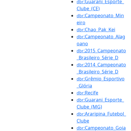
:Guarani_Esporte_
dbr
Clube_(CE)
:Campeonato_Min
dbr
eiro
:Chao_Pak_Kei
dbr
:Campeonato_Alag
dbr
oano
:2015_Campeonato
dbr
_Brasileiro_Série_D
:2014_Campeonato
dbr
_Brasileiro_Série_D
:Grêmio_Esportivo
dbr
_Glória
:Recife
dbr
:Guarani_Esporte_
dbr
Clube_(MG)
:Araripina_Futebol_
dbr
Clube
:Campeonato_Goia
dbr