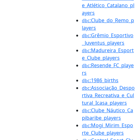
e_Atlético_Catalano_pl
ayers
:Clube_do_Remo_p
dbc
layers
:Grêmio_Esportivo
dbc
_Juventus_players
:Madureira_Esport
dbc
e_Clube_players
:Resende_FC_playe
dbc
rs
:1986_births
dbc
:Associação_Despo
dbc
rtiva_Recreativa_e_Cul
tural_Icasa_players
:Clube_Náutico_Ca
dbc
pibaribe_players
:Mogi_Mirim_Espo
dbc
rte_Clube_players