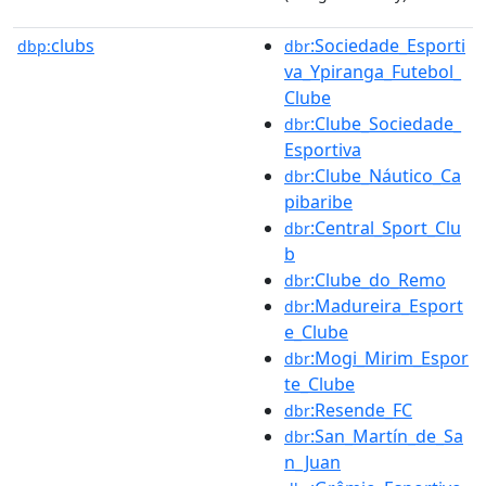
clubs
:Sociedade_Esporti
dbp:
dbr
va_Ypiranga_Futebol_
Clube
:Clube_Sociedade_
dbr
Esportiva
:Clube_Náutico_Ca
dbr
pibaribe
:Central_Sport_Clu
dbr
b
:Clube_do_Remo
dbr
:Madureira_Esport
dbr
e_Clube
:Mogi_Mirim_Espor
dbr
te_Clube
:Resende_FC
dbr
:San_Martín_de_Sa
dbr
n_Juan