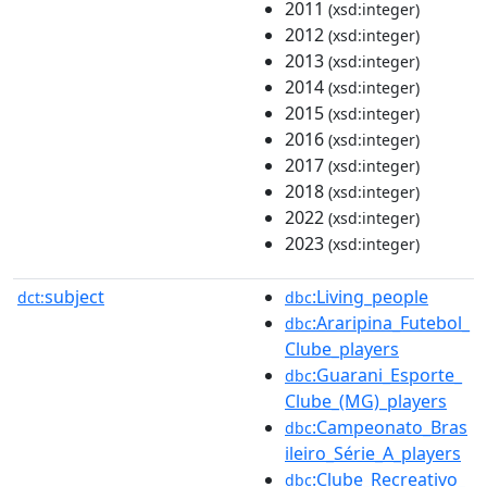
2011
(xsd:integer)
2012
(xsd:integer)
2013
(xsd:integer)
2014
(xsd:integer)
2015
(xsd:integer)
2016
(xsd:integer)
2017
(xsd:integer)
2018
(xsd:integer)
2022
(xsd:integer)
2023
(xsd:integer)
subject
:Living_people
dct:
dbc
:Araripina_Futebol_
dbc
Clube_players
:Guarani_Esporte_
dbc
Clube_(MG)_players
:Campeonato_Bras
dbc
ileiro_Série_A_players
:Clube_Recreativo_
dbc