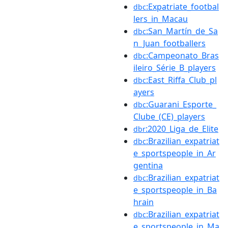
:Expatriate_footbal
dbc
lers_in_Macau
:San_Martín_de_Sa
dbc
n_Juan_footballers
:Campeonato_Bras
dbc
ileiro_Série_B_players
:East_Riffa_Club_pl
dbc
ayers
:Guarani_Esporte_
dbc
Clube_(CE)_players
:2020_Liga_de_Elite
dbr
:Brazilian_expatriat
dbc
e_sportspeople_in_Ar
gentina
:Brazilian_expatriat
dbc
e_sportspeople_in_Ba
hrain
:Brazilian_expatriat
dbc
e_sportspeople_in_Ma