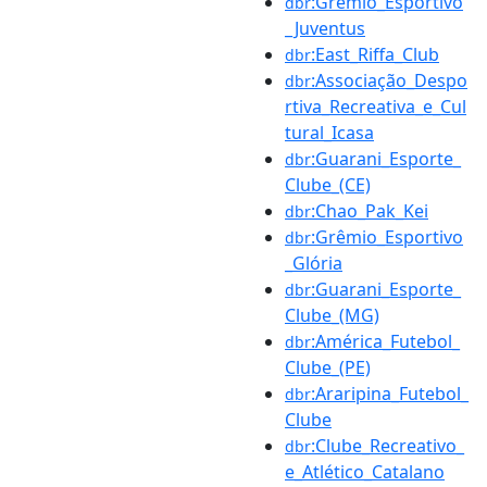
:Grêmio_Esportivo
dbr
_Juventus
:East_Riffa_Club
dbr
:Associação_Despo
dbr
rtiva_Recreativa_e_Cul
tural_Icasa
:Guarani_Esporte_
dbr
Clube_(CE)
:Chao_Pak_Kei
dbr
:Grêmio_Esportivo
dbr
_Glória
:Guarani_Esporte_
dbr
Clube_(MG)
:América_Futebol_
dbr
Clube_(PE)
:Araripina_Futebol_
dbr
Clube
:Clube_Recreativo_
dbr
e_Atlético_Catalano