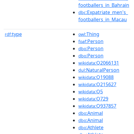
footballers_in_Bahrain
:Expatriate_men's_
dbc
footballers_in_Macau
type
:Thing
rdf:
owl
:Person
foaf
:Person
dbo
:Person
dbo
:Q2066131
wikidata
:NaturalPerson
dul
:Q19088
wikidata
:Q215627
wikidata
:Q5
wikidata
:Q729
wikidata
:Q937857
wikidata
:Animal
dbo
:Animal
dbo
:Athlete
dbo