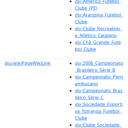
:América_Futebol_
dbr
Clube_(PE)
:Araripina_Futebol_
dbr
Clube
:Clube_Recreativo_
dbr
e_Atlético_Catalano
:Chã_Grande_Fute
dbr
bol_Clube
wikiPageWikiLink
:2006_Campeonato
dbo:
dbr
_Brasileiro_Série_B
:Campeonato_Pern
dbr
ambucano
:Campeonato_Bras
dbr
ileiro_Série_C
:Sociedade_Esporti
dbr
va_Ypiranga_Futebol_
Clube
:Clube_Sociedade_
dbr