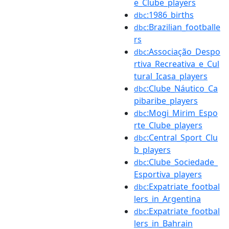
e_Clube_players
:1986_births
dbc
:Brazilian_footballe
dbc
rs
:Associação_Despo
dbc
rtiva_Recreativa_e_Cul
tural_Icasa_players
:Clube_Náutico_Ca
dbc
pibaribe_players
:Mogi_Mirim_Espo
dbc
rte_Clube_players
:Central_Sport_Clu
dbc
b_players
:Clube_Sociedade_
dbc
Esportiva_players
:Expatriate_footbal
dbc
lers_in_Argentina
:Expatriate_footbal
dbc
lers_in_Bahrain