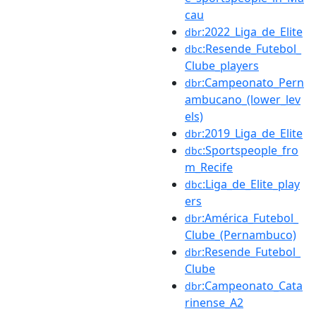
cau
:2022_Liga_de_Elite
dbr
:Resende_Futebol_
dbc
Clube_players
:Campeonato_Pern
dbr
ambucano_(lower_lev
els)
:2019_Liga_de_Elite
dbr
:Sportspeople_fro
dbc
m_Recife
:Liga_de_Elite_play
dbc
ers
:América_Futebol_
dbr
Clube_(Pernambuco)
:Resende_Futebol_
dbr
Clube
:Campeonato_Cata
dbr
rinense_A2