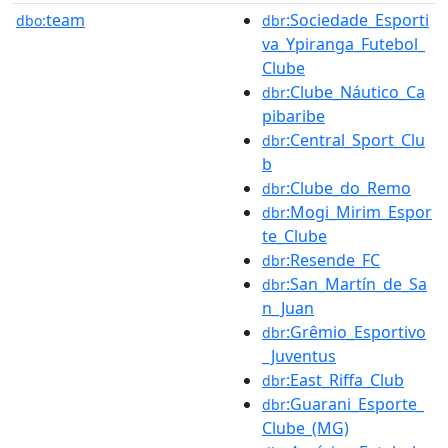
team
:Sociedade_Esporti
dbo:
dbr
va_Ypiranga_Futebol_
Clube
:Clube_Náutico_Ca
dbr
pibaribe
:Central_Sport_Clu
dbr
b
:Clube_do_Remo
dbr
:Mogi_Mirim_Espor
dbr
te_Clube
:Resende_FC
dbr
:San_Martín_de_Sa
dbr
n_Juan
:Grêmio_Esportivo
dbr
_Juventus
:East_Riffa_Club
dbr
:Guarani_Esporte_
dbr
Clube_(MG)