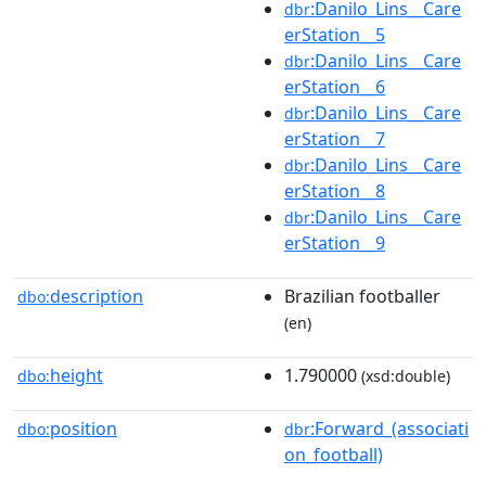
:Danilo_Lins__Care
dbr
erStation__5
:Danilo_Lins__Care
dbr
erStation__6
:Danilo_Lins__Care
dbr
erStation__7
:Danilo_Lins__Care
dbr
erStation__8
:Danilo_Lins__Care
dbr
erStation__9
description
Brazilian footballer
dbo:
(en)
height
1.790000
dbo:
(xsd:double)
position
:Forward_(associati
dbo:
dbr
on_football)