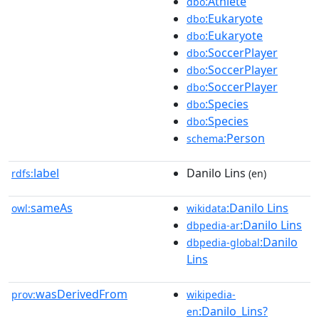
:Athlete
dbo
:Eukaryote
dbo
:Eukaryote
dbo
:SoccerPlayer
dbo
:SoccerPlayer
dbo
:SoccerPlayer
dbo
:Species
dbo
:Species
dbo
:Person
schema
label
Danilo Lins
rdfs:
(en)
sameAs
:Danilo Lins
owl:
wikidata
:Danilo Lins
dbpedia-ar
:Danilo
dbpedia-global
Lins
wasDerivedFrom
prov:
wikipedia-
:Danilo_Lins?
en