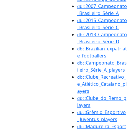
:2007_Campeonato
dbr
_Brasileiro_Série_A
:2015_Campeonato
dbr
_Brasileiro_Série_C
:2013_Campeonato
dbr
_Brasileiro_Série_D
:Brazilian_expatriat
dbc
e_footballers
:Campeonato_Bras
dbc
ileiro_Série_A_players
:Clube_Recreativo_
dbc
e_Atlético_Catalano_pl
ayers
:Clube_do_Remo_p
dbc
layers
:Grêmio_Esportivo
dbc
_Juventus_players
:Madureira_Esport
dbc