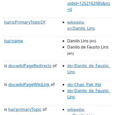
oldid=1252162985&ns
=0
isPrimaryTopicOf
foaf:
wikipedia-
:Danilo_Lins
en
name
Danilo Lins
foaf:
(en)
Danilo de Fausto Lins
(en)
is
wikiPageRedirects
of
:Danilo_de_Fausto_
dbo:
dbr
Lins
is
wikiPageWikiLink
of
:Chao_Pak_Kei
dbo:
dbr
:Danilo_de_Fausto_
dbr
Lins
is
primaryTopic
of
foaf:
wikipedia-