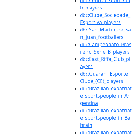
:Central_Sport_Clu
dbc
b_players
:Clube_Sociedade_
dbc
Esportiva_players
:San_Martín_de_Sa
dbc
n_Juan_footballers
:Campeonato_Bras
dbc
ileiro_Série_B_players
:East_Riffa_Club_pl
dbc
ayers
:Guarani_Esporte_
dbc
Clube_(CE)_players
:Brazilian_expatriat
dbc
e_sportspeople_in_Ar
gentina
:Brazilian_expatriat
dbc
e_sportspeople_in_Ba
hrain
:Brazilian_expatriat
dbc