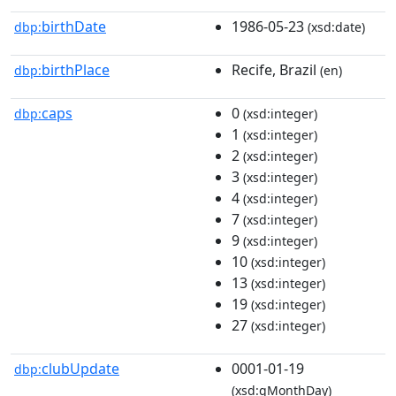
birthDate
1986-05-23
dbp:
(xsd:date)
birthPlace
Recife, Brazil
dbp:
(en)
caps
0
dbp:
(xsd:integer)
1
(xsd:integer)
2
(xsd:integer)
3
(xsd:integer)
4
(xsd:integer)
7
(xsd:integer)
9
(xsd:integer)
10
(xsd:integer)
13
(xsd:integer)
19
(xsd:integer)
27
(xsd:integer)
clubUpdate
0001-01-19
dbp:
(xsd:gMonthDay)