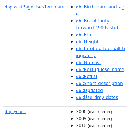
wikiPageUsesTemplate
:Birth_date_and_ag
dbp:
dbt
e
:Brazil-footy-
dbt
forward-1980s-stub
:Efn
dbt
:Height
dbt
:Infobox_football_b
dbt
iography
:Notelist
dbt
:Portuguese_name
dbt
:Reflist
dbt
:Short_description
dbt
:Updated
dbt
:Use_dmy_dates
dbt
years
2006
dbp:
(xsd:integer)
2009
(xsd:integer)
2010
(xsd:integer)