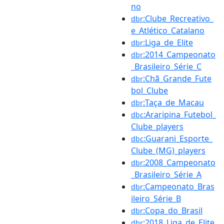
no
:Clube_Recreativo_
dbr
e_Atlético_Catalano
:Liga_de_Elite
dbr
:2014_Campeonato
dbr
_Brasileiro_Série_C
:Chã_Grande_Fute
dbr
bol_Clube
:Taça_de_Macau
dbr
:Araripina_Futebol_
dbc
Clube_players
:Guarani_Esporte_
dbc
Clube_(MG)_players
:2008_Campeonato
dbr
_Brasileiro_Série_A
:Campeonato_Bras
dbr
ileiro_Série_B
:Copa_do_Brasil
dbr
:2018_Liga_de_Elite
dbr