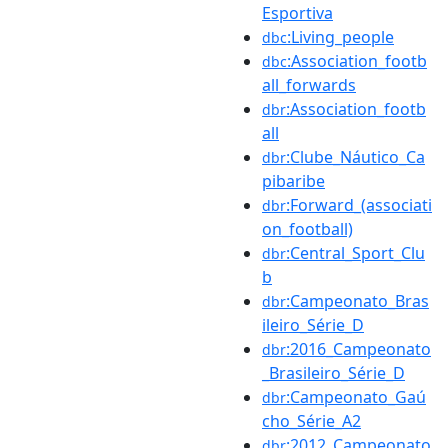
Esportiva
:Living_people
dbc
:Association_footb
dbc
all_forwards
:Association_footb
dbr
all
:Clube_Náutico_Ca
dbr
pibaribe
:Forward_(associati
dbr
on_football)
:Central_Sport_Clu
dbr
b
:Campeonato_Bras
dbr
ileiro_Série_D
:2016_Campeonato
dbr
_Brasileiro_Série_D
:Campeonato_Gaú
dbr
cho_Série_A2
:2012_Campeonato
dbr