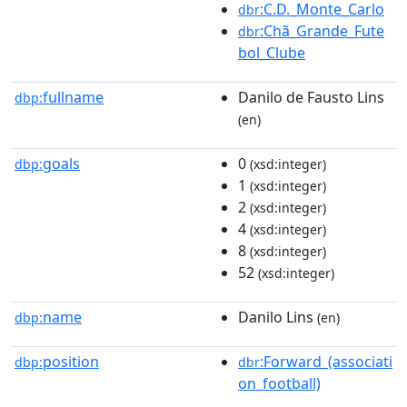
:C.D._Monte_Carlo
dbr
:Chã_Grande_Fute
dbr
bol_Clube
fullname
Danilo de Fausto Lins
dbp:
(en)
goals
0
dbp:
(xsd:integer)
1
(xsd:integer)
2
(xsd:integer)
4
(xsd:integer)
8
(xsd:integer)
52
(xsd:integer)
name
Danilo Lins
dbp:
(en)
position
:Forward_(associati
dbp:
dbr
on_football)