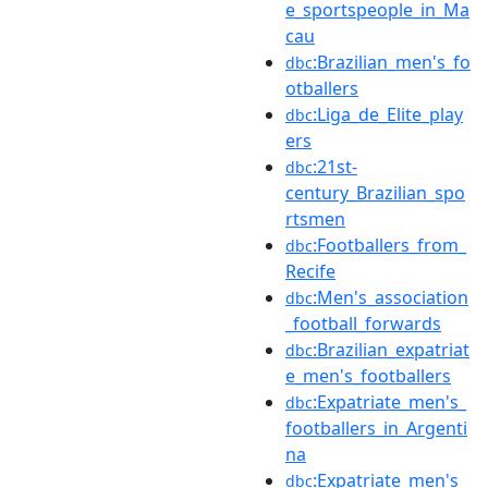
e_sportspeople_in_Ma
cau
:Brazilian_men's_fo
dbc
otballers
:Liga_de_Elite_play
dbc
ers
:21st-
dbc
century_Brazilian_spo
rtsmen
:Footballers_from_
dbc
Recife
:Men's_association
dbc
_football_forwards
:Brazilian_expatriat
dbc
e_men's_footballers
:Expatriate_men's_
dbc
footballers_in_Argenti
na
:Expatriate_men's_
dbc