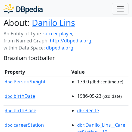
About:
Danilo Lins
An Entity of Type:
soccer player
,
from Named Graph:
http://dbpedia.org
,
within Data Space:
dbpedia.org
Brazilian footballer
Property
Value
Person/height
179.0
dbo:
(dbd:centimetre)
birthDate
1986-05-23
dbo:
(xsd:date)
birthPlace
:Recife
dbo:
dbr
careerStation
:Danilo_Lins__Care
dbo:
dbr