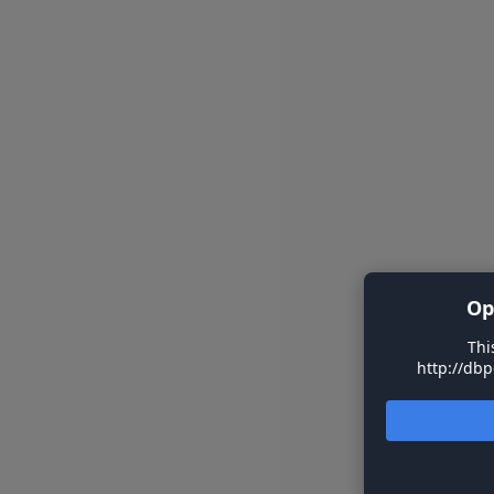
Op
Thi
http://dbp