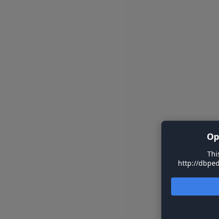
Op
Thi
http://dbpe