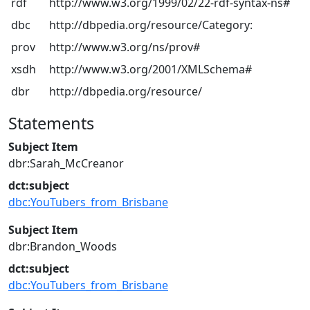
rdf
http://www.w3.org/1999/02/22-rdf-syntax-ns#
dbc
http://dbpedia.org/resource/Category:
prov
http://www.w3.org/ns/prov#
xsdh
http://www.w3.org/2001/XMLSchema#
dbr
http://dbpedia.org/resource/
Statements
Subject Item
dbr:Sarah_McCreanor
dct:subject
dbc:YouTubers_from_Brisbane
Subject Item
dbr:Brandon_Woods
dct:subject
dbc:YouTubers_from_Brisbane