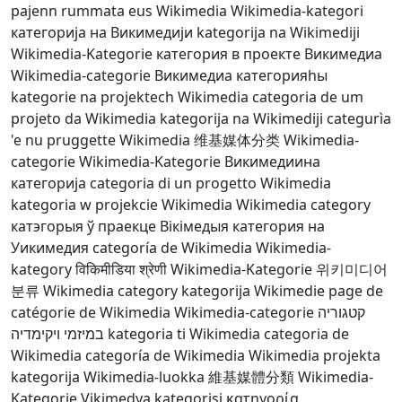
pajenn rummata eus Wikimedia
Wikimedia-kategori
категорија на Викимедији
kategorija na Wikimediji
Wikimedia-Kategorie
категория в проекте Викимедиа
Wikimedia-categorie
Викимедиа категорияһы
kategorie na projektech Wikimedia
categoria de um
projeto da Wikimedia
kategorija na Wikimediji
categurìa
'e nu pruggette Wikimedia
维基媒体分类
Wikimedia-
categorie
Wikimedia-Kategorie
Викимедиина
категорија
categoria di un progetto Wikimedia
kategoria w projekcie Wikimedia
Wikimedia category
катэгорыя ў праекце Вікімедыя
категория на
Уикимедия
categoría de Wikimedia
Wikimedia-
kategory
विकिमीडिया श्रेणी
Wikimedia-Kategorie
위키미디어
분류
Wikimedia category
kategorija Wikimedie
page de
catégorie de Wikimedia
Wikimedia-categorie
קטגוריה
במיזמי ויקימדיה
kategoria ti Wikimedia
categoria de
Wikimedia
categoría de Wikimedia
Wikimedia projekta
kategorija
Wikimedia-luokka
維基媒體分類
Wikimedia-
Kategorie
Vikimedya kategorisi
κατηγορία