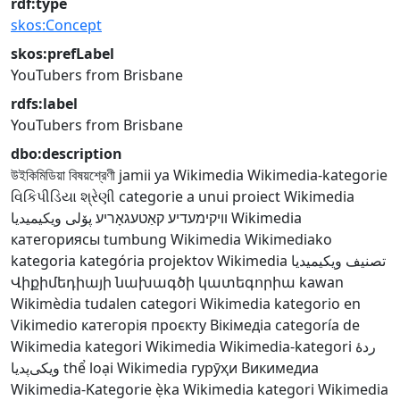
rdf:type
skos:Concept
skos:prefLabel
YouTubers from Brisbane
rdfs:label
YouTubers from Brisbane
dbo:description
উইকিমিডিয়া বিষয়শ্রেণী
jamii ya Wikimedia
Wikimedia-kategorie
વિકિપીડિયા શ્રેણી
categorie a unui proiect Wikimedia
پۆلی ویکیمیدیا
וויקימעדיע קאַטעגאָריע
Wikimedia
категориясы
tumbung Wikimedia
Wikimediako
kategoria
kategória projektov Wikimedia
تصنيف ويكيميديا
Վիքիմեդիայի նախագծի կատեգորիա
kawan
Wikimèdia
tudalen categori Wikimedia
kategorio en
Vikimedio
категорія проєкту Вікімедіа
categoría de
Wikimedia
kategori Wikimedia
Wikimedia-kategori
ردهٔ
ویکی‌پدیا
thể loại Wikimedia
гурӯҳи Викимедиа
Wikimedia-Kategorie
ẹ̀ka Wikimedia
kategori Wikimedia