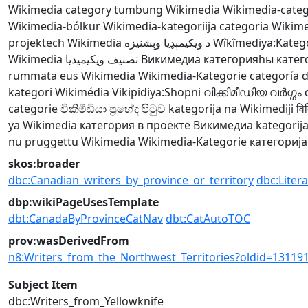
Wikimedia category
tumbung Wikimedia
Wikimedia-categ
Wikimedia-bólkur
Wikimedia-kategoriija
categoria Wikim
projektech Wikimedia
د ويکيمېډيا وېشنيزه
Wîkîmediya:Kateg
Wikimedia
تصنيف ويكيميديا
Викимедиа категорияһы
катег
rummata eus Wikimedia
Wikimedia-Kategorie
categoría 
kategori Wikimédia
Vikipidiya:Shopni
വിക്കിമീഡിയ വർഗ്ഗം
categorie
විකිමීඩියා ප්‍රභේද පිටුව
kategorija na Wikimediji
वि
ya Wikimedia
категория в проекте Викимедиа
kategorija
nu pruggettu Wikimedia
Wikimedia-Kategorie
категорија
skos:broader
dbc:Canadian_writers_by_province_or_territory
dbc:Liter
dbp:wikiPageUsesTemplate
dbt:CanadaByProvinceCatNav
dbt:CatAutoTOC
prov:wasDerivedFrom
n8:Writers_from_the_Northwest_Territories?oldid=1311
Subject Item
dbc:Writers_from_Yellowknife