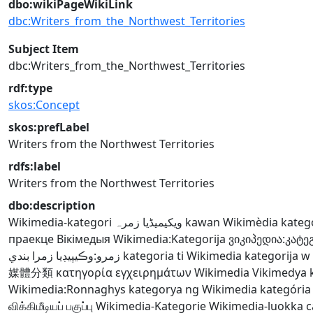
dbo:wikiPageWikiLink
dbc:Writers_from_the_Northwest_Territories
Subject Item
dbc:Writers_from_the_Northwest_Territories
rdf:type
skos:Concept
skos:prefLabel
Writers from the Northwest Territories
rdfs:label
Writers from the Northwest Territories
dbo:description
Wikimedia-kategori
ویکیمیڈیا زمرہ
kawan Wikimèdia
kateg
праекце Вікімедыя
Wikimedia:Kategorija
ვიკიპედია:კატ
زمرو:وڪيپيڊيا زمرا بندي
kategoria ti Wikimedia
kategorija w
媒體分類
κατηγορία εγχειρημάτων Wikimedia
Vikimedya k
Wikimedia:Ronnaghys
kategorya ng Wikimedia
kategória
விக்கிமீடியப் பகுப்பு
Wikimedia-Kategorie
Wikimedia-luokka
c