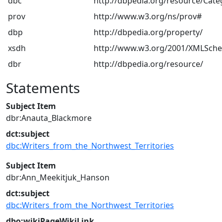
dbc
http://dbpedia.org/resource/Cate
prov
http://www.w3.org/ns/prov#
dbp
http://dbpedia.org/property/
xsdh
http://www.w3.org/2001/XMLSch
dbr
http://dbpedia.org/resource/
Statements
Subject Item
dbr:Anauta_Blackmore
dct:subject
dbc:Writers_from_the_Northwest_Territories
Subject Item
dbr:Ann_Meekitjuk_Hanson
dct:subject
dbc:Writers_from_the_Northwest_Territories
dbo:wikiPageWikiLink