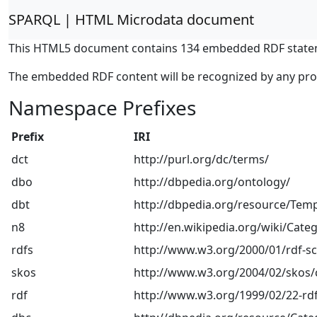
SPARQL | HTML Microdata document
This HTML5 document contains 134 embedded RDF state
The embedded RDF content will be recognized by any pr
Namespace Prefixes
Prefix
IRI
dct
http://purl.org/dc/terms/
dbo
http://dbpedia.org/ontology/
dbt
http://dbpedia.org/resource/Temp
n8
http://en.wikipedia.org/wiki/Categ
rdfs
http://www.w3.org/2000/01/rdf-
skos
http://www.w3.org/2004/02/skos/
rdf
http://www.w3.org/1999/02/22-rdf