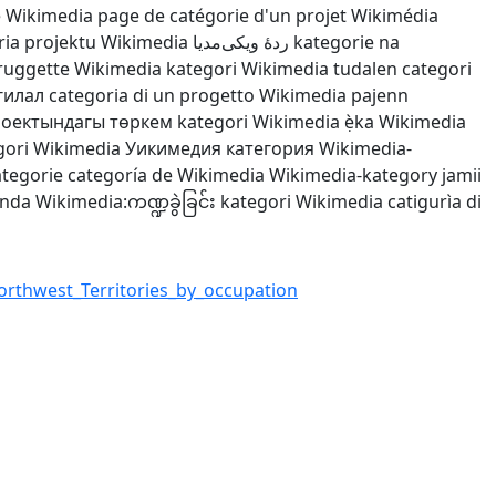
e Wikimedia
page de catégorie d'un projet Wikimédia
ria projektu Wikimedia
ردهٔ ویکی‌مدیا
kategorie na
pruggette Wikimedia
kategori Wikimedia
tudalen categori
гилал
categoria di un progetto Wikimedia
pajenn
роектындагы төркем
kategori Wikimedia
ẹ̀ka Wikimedia
gori Wikimedia
Уикимедия категория
Wikimedia-
tegorie
categoría de Wikimedia
Wikimedia-kategory
jamii
enda
Wikimedia:ကဏ္ဍခွဲခြင်း
kategori Wikimedia
catigurìa di
rthwest_Territories_by_occupation