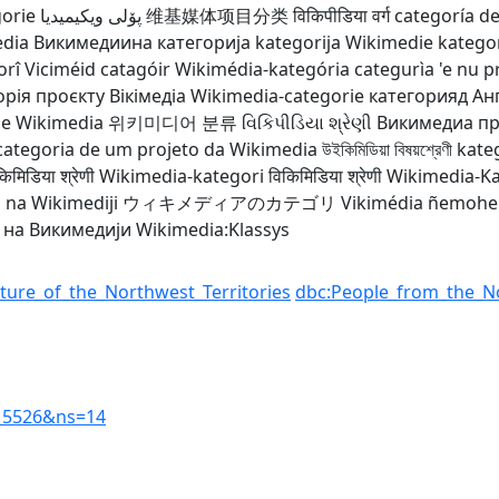
orie
پۆلی ویکیمیدیا
维基媒体项目分类
विकिपीडिया वर्ग
categoría d
edia
Викимедиина категорија
kategorija Wikimedie
katego
orî
Viciméid catagóir
Wikimédia-kategória
categurìa 'e nu 
орія проєкту Вікімедіа
Wikimedia-categorie
категорияд Ан
de Wikimedia
위키미디어 분류
વિકિપીડિયા શ્રેણી
Викимедиа п
categoria de um projeto da Wikimedia
উইকিমিডিয়া বিষয়শ্রেণী
kate
किमिडिया श्रेणी
Wikimedia-kategori
विकिमिडिया श्रेणी
Wikimedia-Ka
 na Wikimediji
ウィキメディアのカテゴリ
Vikimédia ñemoh
 на Викимедији
Wikimedia:Klassys
ature_of_the_Northwest_Territories
dbc:People_from_the_No
915526&ns=14