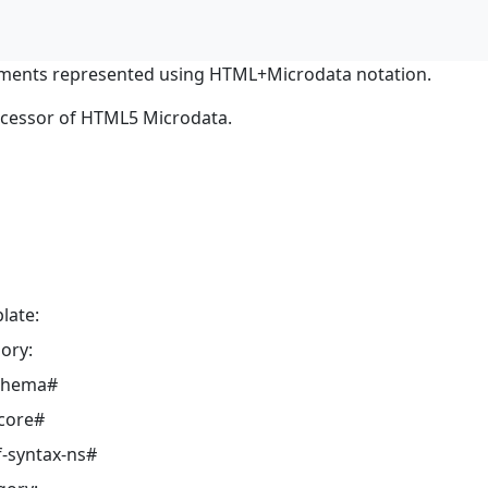
ments represented using HTML+Microdata notation.
ocessor of HTML5 Microdata.
late:
ory:
schema#
core#
-syntax-ns#