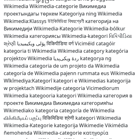
Wikimedia
Wikimedia-categorie
Викимедиа
проектындагы төркем
Kategoriya ning Wikimedia
Wikimedia:Klassys
উইকিমিডিয়া বিষয়শ্রেণী
категорија на
Викимедији
Wikimedia-Kategorie
Wikimedia-bólkur
Wikimedia категориясы
Wikimedia-kategori
વિકિપીડિયા
શ્રેણી
پۆلی ویکیمیدیا
विकिपीडिया वर्ग
Viciméid catagóir
kategoria ti Wikimedia
Wikimedia category
kategória
projektov Wikimedia
ردهٔ ویکی‌پدیا
kategorya ng
Wikimedia
categoria de um projeto da Wikimedia
categoría de Wikimedia
pajenn rummata eus Wikimedia
Wîkîmediya:Kategorî
kategori e Wikimedias
kategorija
w projektach Wikimedije
categoria Vicimediorum
Wikimedia kategooria
kategori Wikimedia
категория в
проекте Викимедиа
Викимедиа категорияһы
Wikimediako kategoria
categoría de Wikimedia
விக்கிமீடியப் பகுப்பு
विकिमिडिया श्रेणी
kategori Wikimedia
Wikimedia-Kategorie
kategorija Wikimedie
Vikimédia
ñemohenda
Wikimedia-categorie
κατηγορία