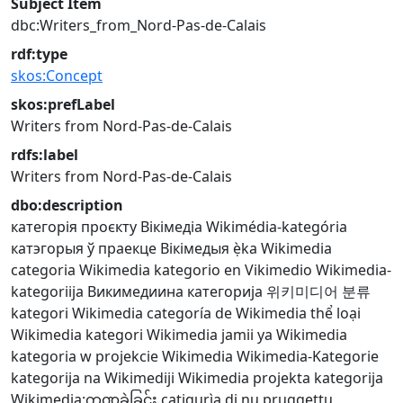
Subject Item
dbc:Writers_from_Nord-Pas-de-Calais
rdf:type
skos:Concept
skos:prefLabel
Writers from Nord-Pas-de-Calais
rdfs:label
Writers from Nord-Pas-de-Calais
dbo:description
категорія проєкту Вікімедіа
Wikimédia-kategória
катэгорыя ў праекце Вікімедыя
ẹ̀ka Wikimedia
categoria Wikimedia
kategorio en Vikimedio
Wikimedia-
kategoriija
Викимедиина категорија
위키미디어 분류
kategori Wikimedia
categoría de Wikimedia
thể loại
Wikimedia
kategori Wikimedia
jamii ya Wikimedia
kategoria w projekcie Wikimedia
Wikimedia-Kategorie
kategorija na Wikimediji
Wikimedia projekta kategorija
Wikimedia:ကဏ္ဍခွဲခြင်း
catigurìa di nu pruggettu