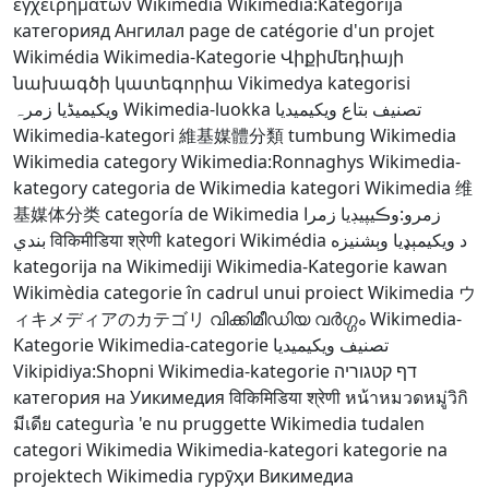
εγχειρημάτων Wikimedia
Wikimedia:Kategorija
категорияд Ангилал
page de catégorie d'un projet
Wikimédia
Wikimedia-Kategorie
Վիքիմեդիայի
նախագծի կատեգորիա
Vikimedya kategorisi
ویکیمیڈیا زمرہ
Wikimedia-luokka
تصنيف بتاع ويكيميديا
Wikimedia-kategori
維基媒體分類
tumbung Wikimedia
Wikimedia category
Wikimedia:Ronnaghys
Wikimedia-
kategory
categoria de Wikimedia
kategori Wikimedia
维
基媒体分类
categoría de Wikimedia
زمرو:وڪيپيڊيا زمرا
بندي
विकिमीडिया श्रेणी
kategori Wikimédia
د ويکيمېډيا وېشنيزه
kategorija na Wikimediji
Wikimedia-Kategorie
kawan
Wikimèdia
categorie în cadrul unui proiect Wikimedia
ウ
ィキメディアのカテゴリ
വിക്കിമീഡിയ വർഗ്ഗം
Wikimedia-
Kategorie
Wikimedia-categorie
تصنيف ويكيميديا
Vikipidiya:Shopni
Wikimedia-kategorie
דף קטגוריה
категория на Уикимедия
विकिमिडिया श्रेणी
หน้าหมวดหมู่วิกิ
มีเดีย
categurìa 'e nu pruggette Wikimedia
tudalen
categori Wikimedia
Wikimedia-kategori
kategorie na
projektech Wikimedia
гурӯҳи Викимедиа