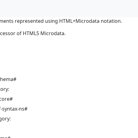
ments represented using HTML+Microdata notation.
ocessor of HTML5 Microdata.
schema#
ory:
core#
-syntax-ns#
gory: