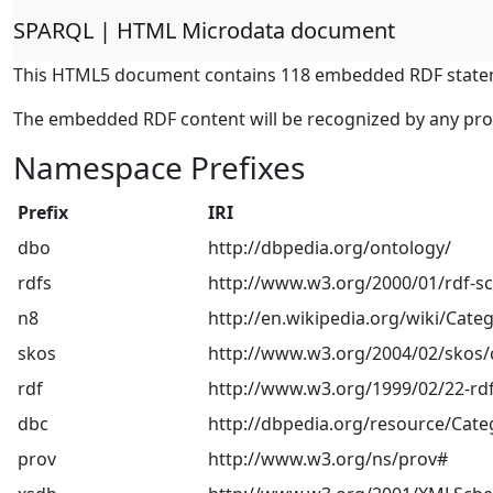
SPARQL | HTML Microdata document
This HTML5 document contains 118 embedded RDF state
The embedded RDF content will be recognized by any pr
Namespace Prefixes
Prefix
IRI
dbo
http://dbpedia.org/ontology/
rdfs
http://www.w3.org/2000/01/rdf-
n8
http://en.wikipedia.org/wiki/Categ
skos
http://www.w3.org/2004/02/skos/
rdf
http://www.w3.org/1999/02/22-rdf
dbc
http://dbpedia.org/resource/Cate
prov
http://www.w3.org/ns/prov#