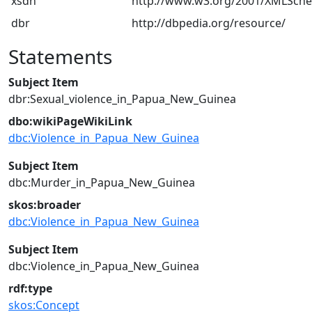
xsdh
http://www.w3.org/2001/XMLSch
dbr
http://dbpedia.org/resource/
Statements
Subject Item
dbr:Sexual_violence_in_Papua_New_Guinea
dbo:wikiPageWikiLink
dbc:Violence_in_Papua_New_Guinea
Subject Item
dbc:Murder_in_Papua_New_Guinea
skos:broader
dbc:Violence_in_Papua_New_Guinea
Subject Item
dbc:Violence_in_Papua_New_Guinea
rdf:type
skos:Concept