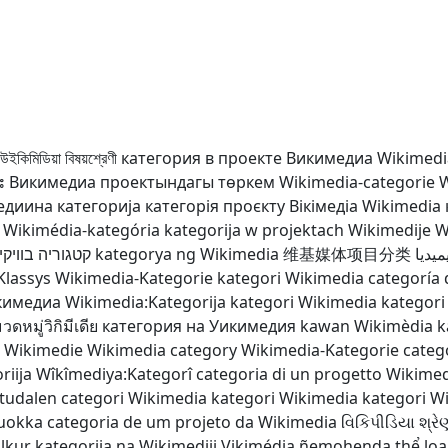
উইকিমিডিয়া বিষয়শ্রেণী
категория в проекте Викимедиа
Wikimedia
း
Викимедиа проектындагы төркем
Wikimedia-categorie
W
диина категорија
категорія проєкту Вікімедіа
Wikimedia
Wikimédia-kategória
kategorija w projektach Wikimedije
W
קטגוריה בוויקי
kategorya ng Wikimedia
维基媒体项目分类
يديا
Klassys
Wikimedia-Kategorie
kategori Wikimedia
categoría
кимедиа
Wikimedia:Kategorija
kategori Wikimedia
kategori
ดหมู่วิกิมีเดีย
категория на Уикимедия
kawan Wikimèdia
k
a Wikimedie
Wikimedia category
Wikimedia-Kategorie
categ
riija
Wîkîmediya:Kategorî
categoria di un progetto Wikime
tudalen categori Wikimedia
kategori Wikimedia
kategori W
luokka
categoria de um projeto da Wikimedia
વિકિપીડિયા શ્રે
lkur
kategorija na Wikimediji
Vikimédia ñemohenda
thể lo