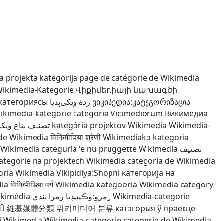
 projekta kategorija
page de catégorie de Wikimedia
ikimedia-Kategorie
Վիքիմեդիայի նախագծի
 категориясы
ردهٔ ویکی‌پدیا
ვიკიპედია:კატეგორიზაცია
ikimedia-kategorie
categoria Vicimediorum
Викимедиа
تصنيف بتاع ويكيم
kategória projektov Wikimedia
Wikimedia-
 de Wikimedia
विकिमीडिया श्रेणी
Wikimediako kategoria
 Wikimedia
categurìa 'e nu pruggette Wikimedia
تصنيف
ategorie na projektech Wikimedia
categoría de Wikimedia
oria Wikimedia
Vikipidiya:Shopni
категорија на
dia
विकिपीडिया वर्ग
Wikimedia kategooria
Wikimedia category
ikimédia
زمرو:وڪيپيڊيا زمرا بندي
Wikimedia-categorie
ણી
維基媒體分類
위키미디어 분류
катэгорыя ў праекце
ại Wikimedia
Wikimedia-categorie
categoría de Wikimedia