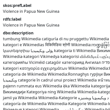
skos:prefLabel
Violence in Papua New Guinea
rdfs:label
Violence in Papua New Guinea
dbo:description
tumbung Wikimedia
catigurìa di nu pruggettu Wikimedia
kategori e Wikimedias
विकिमिडिया श्रेणी
Wikimedia:ကဏ္ဍခွဲခြင်
կատեգորիա
پۆلی ویکیمیدیا
kategoria ti Wikimedia
Викиме
Wikimedia-kategori
Vikimedya kategorisi
விக்கிமீடியப் பகுப்பு
категорияһы
Viciméid catagóir
категорияд Ангилал
פדיה
kategori
κατηγορία εγχειρημάτων Wikimedia
Wikimedia:
categoria de Wikimedia
Wikimedia:Ronnaghys
гурӯҳи Ви
ويكيميديا
categorie în cadrul unui proiect Wikimedia
หน้าหมว
pajenn rummata eus Wikimedia
ẹ̀ka Wikimedia
kategorij
Викимедији
Kategoriya ning Wikimedia
Wikimedia-katego
jamii ya Wikimedia
Wikimedia-Kategorie
د ويکيمېډيا وېشنيزه
categoría de Wikimedia
Wikimedia-Kategorie
Wikimedia-
Вікімедыя
kategori Wikimedia
ویکیمیڈیا زمرہ
Wikimedia-bó