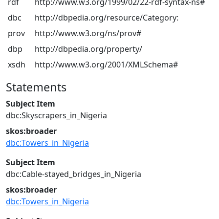
rdf
http://www.w3.org/1999/02/22-rdf-syntax-ns#
dbc
http://dbpedia.org/resource/Category:
prov
http://www.w3.org/ns/prov#
dbp
http://dbpedia.org/property/
xsdh
http://www.w3.org/2001/XMLSchema#
Statements
Subject Item
dbc:Skyscrapers_in_Nigeria
skos:broader
dbc:Towers_in_Nigeria
Subject Item
dbc:Cable-stayed_bridges_in_Nigeria
skos:broader
dbc:Towers_in_Nigeria