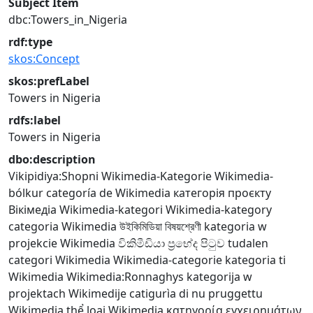
Subject Item
dbc:Towers_in_Nigeria
rdf:type
skos:Concept
skos:prefLabel
Towers in Nigeria
rdfs:label
Towers in Nigeria
dbo:description
Vikipidiya:Shopni
Wikimedia-Kategorie
Wikimedia-
bólkur
categoría de Wikimedia
категорія проєкту
Вікімедіа
Wikimedia-kategori
Wikimedia-kategory
categoria Wikimedia
উইকিমিডিয়া বিষয়শ্রেণী
kategoria w
projekcie Wikimedia
විකිමීඩියා ප්‍රභේද පිටුව
tudalen
categori Wikimedia
Wikimedia-categorie
kategoria ti
Wikimedia
Wikimedia:Ronnaghys
kategorija w
projektach Wikimedije
catigurìa di nu pruggettu
Wikimedia
thể loại Wikimedia
κατηγορία εγχειρημάτων