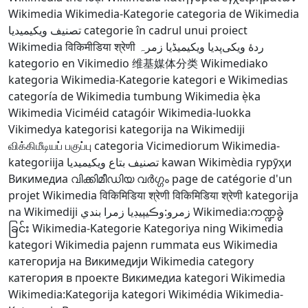
Wikimedia
Wikimedia-Kategorie
categoria de Wikimedia
تصنيف ويكيميديا
categorie în cadrul unui proiect
Wikimedia
विकिमीडिया श्रेणी
ویکیمیڈیا زمرہ
ردهٔ ویکی‌پدیا
kategorio en Vikimedio
维基媒体分类
Wikimediako
kategoria
Wikimedia-Kategorie
kategori e Wikimedias
categoría de Wikimedia
tumbung Wikimedia
ẹ̀ka
Wikimedia
Viciméid catagóir
Wikimedia-luokka
Vikimedya kategorisi
kategorija na Wikimediji
விக்கிமீடியப் பகுப்பு
categoria Vicimediorum
Wikimedia-
kategoriija
تصنيف بتاع ويكيميديا
kawan Wikimèdia
гурӯҳи
Викимедиа
വിക്കിമീഡിയ വർഗ്ഗം
page de catégorie d'un
projet Wikimedia
विकिमिडिया श्रेणी
विकिमिडिया श्रेणी
kategorija
na Wikimediji
زمرو:وڪيپيڊيا زمرا بندي
Wikimedia:ကဏ္ဍခွဲ
ခြင်း
Wikimedia-Kategorie
Kategoriya ning Wikimedia
kategori Wikimedia
pajenn rummata eus Wikimedia
категорија на Викимедији
Wikimedia category
категория в проекте Викимедиа
kategori Wikimedia
Wikimedia:Kategorija
kategori Wikimédia
Wikimedia-