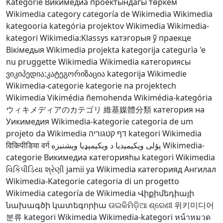
Kategorie
Викимедиа проектындагы төркем
Wikimedia category
categoría de Wikimedia
Wikimedia
kategooria
kategória projektov Wikimedia
Wikimedia-
kategori
Wikimedia:Klassys
катэгорыя ў праекце
Вікімедыя
Wikimedia projekta kategorija
categurìa 'e
nu pruggette Wikimedia
Wikimedia категориясы
ვიკიპედია:კატეგორიზაცია
kategorija Wikimedie
Wikimedia-categorie
kategorie na projektech
Wikimedia
Vikimédia ñemohenda
Wikimédia-kategória
ウィキメディアのカテゴリ
維基媒體分類
категория на
Уикимедия
Wikimedia-kategorie
categoria de um
projeto da Wikimedia
דף קטגוריה
kategori Wikimedia
विकिपीडिया वर्ग
د ويکيمېډيا وېشنيزه
پۆلی ویکیمیدیا
Wikimedia-
categorie
Викимедиа категорияһы
kategori Wikimedia
વિકિપીડિયા શ્રેણી
jamii ya Wikimedia
категорияд Ангилал
Wikimedia-Kategorie
categoria di un progetto
Wikimedia
categoría de Wikimedia
Վիքիմեդիայի
նախագծի կատեգորիա
ଉଇକିମିଡ଼ିଆ ଶ୍ରେଣୀ
위키미디어
분류
kategori Wikimedia
Wikimedia-kategori
หน้าหมวด