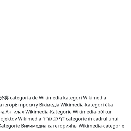
分类
categoría de Wikimedia
kategori Wikimedia
атегорія проєкту Вікімедіа
Wikimedia-kategori
ẹ̀ka
яд Ангилал
Wikimedia-Kategorie
Wikimedia-bólkur
rojektov Wikimedia
דף קטגוריה
categorie în cadrul unui
Kategorie
Викимедиа категорияһы
Wikimedia-categorie