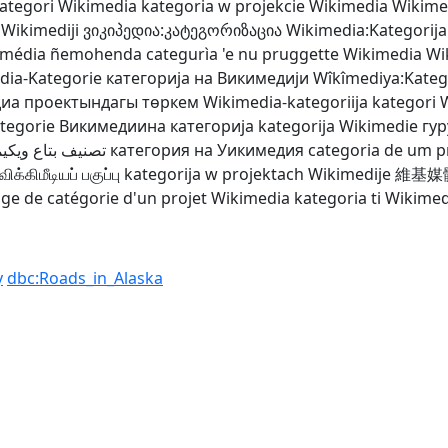
ategori Wikimedia
kategoria w projekcie Wikimedia
Wikime
 Wikimediji
ვიკიპედია:კატეგორიზაცია
Wikimedia:Kategorija
imédia ñemohenda
categurìa 'e nu pruggette Wikimedia
Wi
dia-Kategorie
категорија на Викимедији
Wîkîmediya:Kateg
иа проектындагы төркем
Wikimedia-kategoriija
kategori 
tegorie
Викимедиина категорија
kategorija Wikimedie
гу
تصنيف بتاع ويكيم
категория на Уикимедия
categoria de um p
விக்கிமீடியப் பகுப்பு
kategorija w projektach Wikimedije
維基媒
ge de catégorie d'un projet Wikimedia
kategoria ti Wikime
y
dbc:Roads_in_Alaska