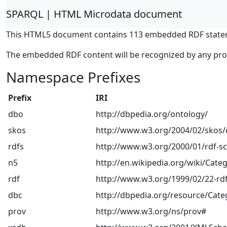
SPARQL | HTML Microdata document
This HTML5 document contains 113 embedded RDF state
The embedded RDF content will be recognized by any pr
Namespace Prefixes
Prefix
IRI
dbo
http://dbpedia.org/ontology/
skos
http://www.w3.org/2004/02/skos/
rdfs
http://www.w3.org/2000/01/rdf-
n5
http://en.wikipedia.org/wiki/Categ
rdf
http://www.w3.org/1999/02/22-rdf
dbc
http://dbpedia.org/resource/Cate
prov
http://www.w3.org/ns/prov#