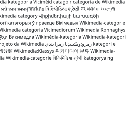
dia kategooria
Viciméid catagóir
categoria de Wikimedia
หน้าหมวดหมู่วิกิมีเดีย
વિકિપીડિયા શ્રેણી
উইকিমিডিয়া বিষয়শ্রেণী
kimedia category
Վիքիմեդիայի նախագծի
orî
катэгорыя ў праекце Вікімедыя
Wikimedia-categorie
Wikimedia
categoria Vicimediorum
Wikimedia:Ronnaghys
рӯҳи Викимедиа
Wikimédia-kategória
Wikimedia-kategori
rojeto da Wikimedia
زمرو:وڪيپيڊيا زمرا بندي
kategori e
體分類
Wikimedia:Klassys
위키미디어 분류
Wikimedia-
dia
Wikimedia-categorie
विकिमिडिया श्रेणी
kategorya ng