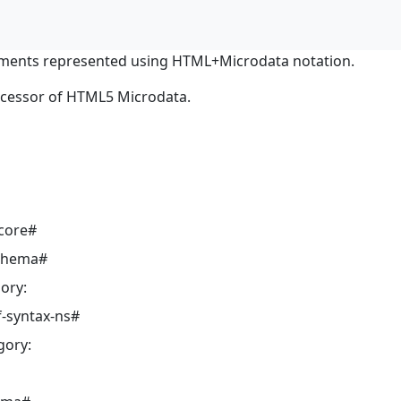
ments represented using HTML+Microdata notation.
ocessor of HTML5 Microdata.
core#
schema#
ory:
-syntax-ns#
gory: