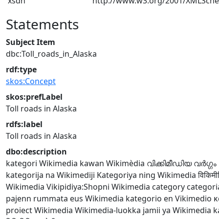
xsdh
http://www.w3.org/2001/XMLSch
Statements
Subject Item
dbc:Toll_roads_in_Alaska
rdf:type
skos:Concept
skos:prefLabel
Toll roads in Alaska
rdfs:label
Toll roads in Alaska
dbo:description
kategori Wikimedia
kawan Wikimèdia
വിക്കിമീഡിയ വർഗ്ഗം
kategorija na Wikimediji
Kategoriya ning Wikimedia
विकिमीड
Wikimedia
Vikipidiya:Shopni
Wikimedia category
categori
pajenn rummata eus Wikimedia
kategorio en Vikimedio
κ
proiect Wikimedia
Wikimedia-luokka
jamii ya Wikimedia
k