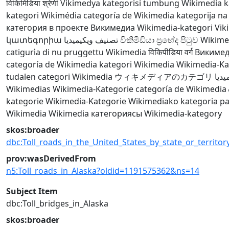
विकिमिडिया श्रेणी
Vikimedya kategorisi
tumbung Wikimedia
k
kategori Wikimédia
categoría de Wikimedia
kategorija na
категория в проекте Викимедиа
Wikimedia-kategori
Vik
կատեգորիա
تصنيف ويكيميديا
විකිමීඩියා ප්‍රභේද පිටුව
Wikime
catigurìa di nu pruggettu Wikimedia
विकिपीडिया वर्ग
Викимед
categoría de Wikimedia
kategori Wikimedia
Wikimedia-Ka
tudalen categori Wikimedia
ウィキメディアのカテゴリ
يديا
Wikimedias
Wikimedia-Kategorie
categoría de Wikimedia
kategorie
Wikimedia-Kategorie
Wikimediako kategoria
pa
Wikimedia
Wikimedia категориясы
Wikimedia-kategory
skos:broader
dbc:Toll_roads_in_the_United_States_by_state_or_territor
prov:wasDerivedFrom
n5:Toll_roads_in_Alaska?oldid=1191575362&ns=14
Subject Item
dbc:Toll_bridges_in_Alaska
skos:broader