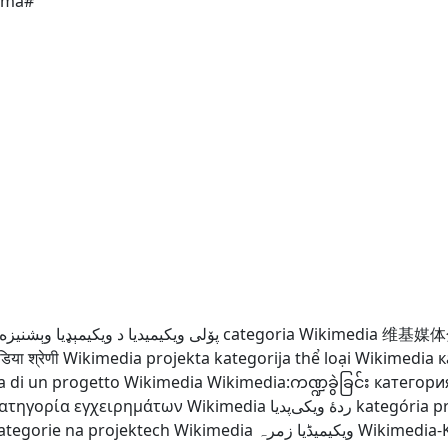
ema#
د ويکيمېډيا وېشنيزه
پۆلی ویکیمیدیا
categoria Wikimedia
维基媒体
िया श्रेणी
Wikimedia projekta kategorija
thể loại Wikimedia
к
a di un progetto Wikimedia
Wikimedia:ကဏ္ဍခွဲခြင်း
категори
ατηγορία εγχειρημάτων Wikimedia
ردهٔ ویکی‌پدیا
kategória p
ategorie na projektech Wikimedia
ویکیمیڈیا زمرہ
Wikimedia-