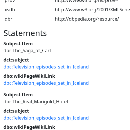
prov
http://www.w3.org/ns/prov#
xsdh
http://www.w3.org/2001/XMLSch
dbr
http://dbpedia.org/resource/
Statements
Subject Item
dbr:The_Saga_of_Carl
dct:subject
dbc:Television_episodes_set_in_Iceland
dbo:wikiPageWikiLink
dbc:Television_episodes_set_in_Iceland
Subject Item
dbr:The_Real_Marigold_Hotel
dct:subject
dbc:Television_episodes_set_in_Iceland
dbo:wikiPageWikiLink