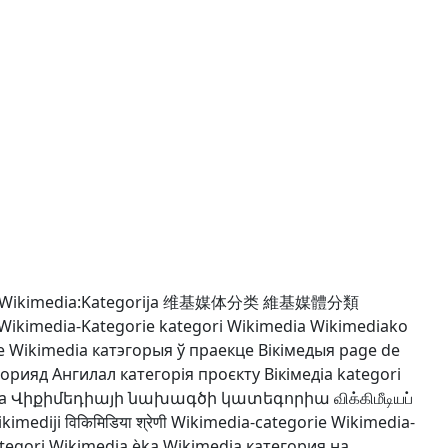
Wikimedia:Kategorija
维基媒体分类
維基媒體分類
Wikimedia-Kategorie
kategori Wikimedia
Wikimediako
ie Wikimedia
катэгорыя ў праекце Вікімедыя
page de
горияд Ангилал
категорія проєкту Вікімедіа
kategori
a
Վիքիմեդիայի նախագծի կատեգորիա
விக்கிமீடியப்
ikimediji
विकिमिडिया श्रेणी
Wikimedia-categorie
Wikimedia-
tegori Wikimedia
ẹ̀ka Wikimedia
категория на