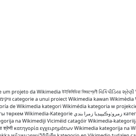
e um projeto da Wikimedia
উইকিমিডিয়া বিষয়শ্রেণী
વિકિપીડિયા શ્રેણી
וויקימ
categorie a unui proiect Wikimedia
kawan Wikimèdia
oría de Wikimedia
kategori Wikimédia
kategoria w projekc
гы төркем
Wikimedia-Kategorie
زمرو:وڪيپيڊيا زمرا بندي
кате
gorija na Wikimediji
Viciméid catagóir
Wikimedia-kategoriij
 श्रेणी
κατηγορία εγχειρημάτων Wikimedia
kategorija na W
okka
หน้าหมวดหมู่วิกิมีเดีย
kategorio en Vikimedio
tudalen ca