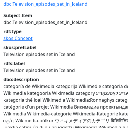
dbc:Television_episodes_set_in_Iceland
Subject Item
dbc:Television_episodes_set_in_Iceland
rdf:type
skos:Concept
skos:prefLabel
Television episodes set in Iceland
rdfs:label
Television episodes set in Iceland
dbo:description
categoría de Wikimedia
kategorija Wikimedie
categoria d
Wikimedia kategooria
Wikimedia category
עדיע קאַטעגאָריע
kategoria
thể loại Wikimedia
Wikimedia:Ronnaghys
categ
catégorie d'un projet Wikimedia
Викимедиа проектында
Wikimedia
Wikimedia-categorie
Wikimedia-Kategorie
kate
பகுப்பு
Wikimedia-bólkur
ウィキメディアのカテゴリ
विकिमिडिया
luokka
catigurìa di nu pruggettu Wikimedia
Wikimedia-lu