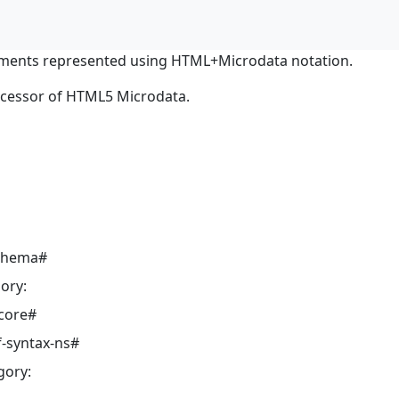
ments represented using HTML+Microdata notation.
ocessor of HTML5 Microdata.
schema#
ory:
core#
-syntax-ns#
gory: