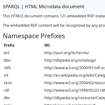
SPARQL | HTML Microdata document
This HTML5 document contains 121 embedded RDF state
The embedded RDF content will be recognized by any pr
Namespace Prefixes
Prefix
IRI
dct
http://purl.org/dc/terms/
dbo
http://dbpedia.org/ontology/
rdfs
http://www.w3.org/2000/01/rdf-
n9
http://en.wikipedia.org/wiki/Categ
skos
http://www.w3.org/2004/02/skos/
rdf
http://www.w3.org/1999/02/22-rdf
dbc
http://dbpedia.org/resource/Cate