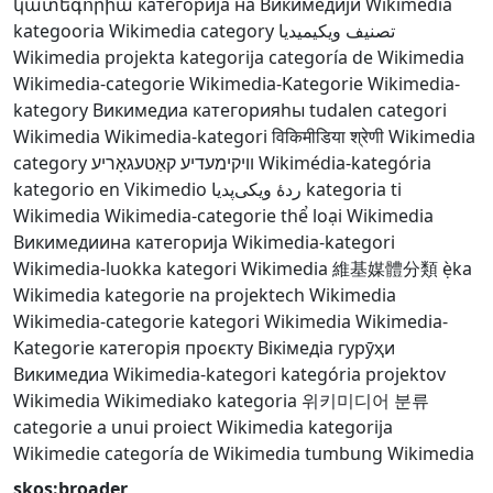
կատեգորիա
категорија на Викимедији
Wikimedia
kategooria
Wikimedia category
تصنيف ويكيميديا
Wikimedia projekta kategorija
categoría de Wikimedia
Wikimedia-categorie
Wikimedia-Kategorie
Wikimedia-
kategory
Викимедиа категорияһы
tudalen categori
Wikimedia
Wikimedia-kategori
विकिमीडिया श्रेणी
Wikimedia
category
וויקימעדיע קאַטעגאָריע
Wikimédia-kategória
kategorio en Vikimedio
ردهٔ ویکی‌پدیا
kategoria ti
Wikimedia
Wikimedia-categorie
thể loại Wikimedia
Викимедиина категорија
Wikimedia-kategori
Wikimedia-luokka
kategori Wikimedia
維基媒體分類
ẹ̀ka
Wikimedia
kategorie na projektech Wikimedia
Wikimedia-categorie
kategori Wikimedia
Wikimedia-
Kategorie
категорія проєкту Вікімедіа
гурӯҳи
Викимедиа
Wikimedia-kategori
kategória projektov
Wikimedia
Wikimediako kategoria
위키미디어 분류
categorie a unui proiect Wikimedia
kategorija
Wikimedie
categoría de Wikimedia
tumbung Wikimedia
skos:broader