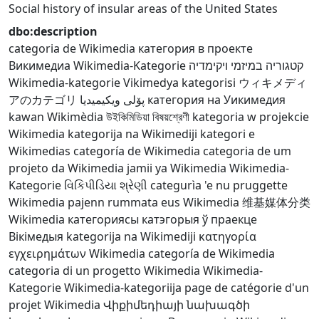
Social history of insular areas of the United States
dbo:description
categoria de Wikimedia
категория в проекте
Викимедиа
Wikimedia-Kategorie
קטגוריה במיזמי ויקימדיה
Wikimedia-kategorie
Vikimedya kategorisi
ウィキメディ
アのカテゴリ
پۆلی ویکیمیدیا
категория на Уикимедия
kawan Wikimèdia
উইকিমিডিয়া বিষয়শ্রেণী
kategoria w projekcie
Wikimedia
kategorija na Wikimediji
kategori e
Wikimedias
categoría de Wikimedia
categoria de um
projeto da Wikimedia
jamii ya Wikimedia
Wikimedia-
Kategorie
વિકિપીડિયા શ્રેણી
categurìa 'e nu pruggette
Wikimedia
pajenn rummata eus Wikimedia
维基媒体分类
Wikimedia категориясы
катэгорыя ў праекце
Вікімедыя
kategorija na Wikimediji
κατηγορία
εγχειρημάτων Wikimedia
categoría de Wikimedia
categoria di un progetto Wikimedia
Wikimedia-
Kategorie
Wikimedia-kategoriija
page de catégorie d'un
projet Wikimedia
Վիքիմեդիայի նախագծի