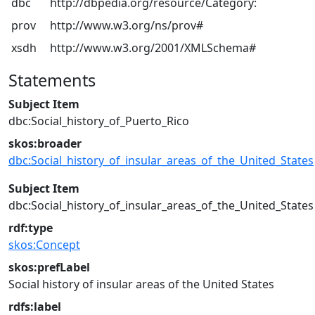
dbc
http://dbpedia.org/resource/Category:
prov
http://www.w3.org/ns/prov#
xsdh
http://www.w3.org/2001/XMLSchema#
Statements
Subject Item
dbc:Social_history_of_Puerto_Rico
skos:broader
dbc:Social_history_of_insular_areas_of_the_United_States
Subject Item
dbc:Social_history_of_insular_areas_of_the_United_States
rdf:type
skos:Concept
skos:prefLabel
Social history of insular areas of the United States
rdfs:label