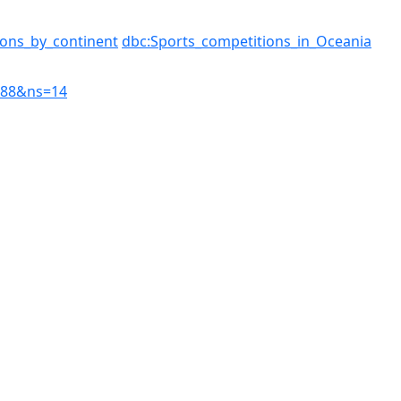
ons_by_continent
dbc:Sports_competitions_in_Oceania
288&ns=14