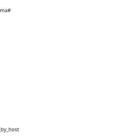
ema#
_by_host