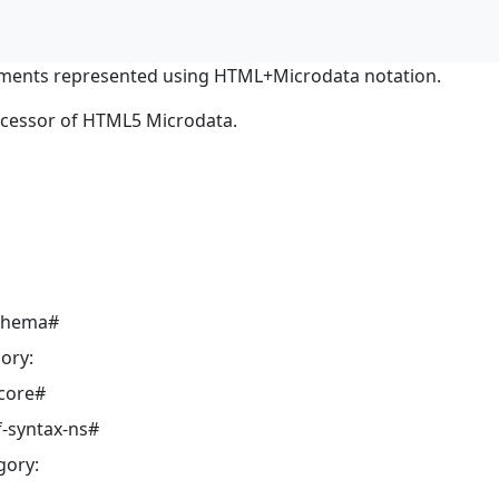
ments represented using HTML+Microdata notation.
ocessor of HTML5 Microdata.
schema#
ory:
core#
-syntax-ns#
gory: