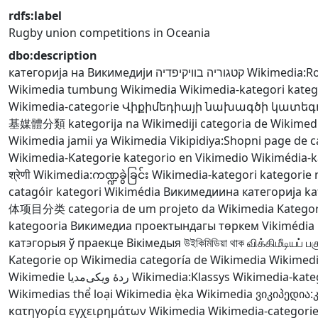
rdfs:label
Rugby union competitions in Oceania
dbo:description
категорија на Викимедији
קטגוריה בוויקיפדיה
Wikimedia:R
Wikimedia
tumbung Wikimedia
Wikimedia-kategori
kateg
Wikimedia-categorie
Վիքիմեդիայի նախագծի կատեգ
基媒體分類
kategorija na Wikimediji
categoria de Wikimed
Wikimedia
jamii ya Wikimedia
Vikipidiya:Shopni
page de c
Wikimedia-Kategorie
kategorio en Vikimedio
Wikimédia-k
श्रेणी
Wikimedia:ကဏ္ဍခွဲခြင်း
Wikimedia-kategori
kategorie 
catagóir
kategori Wikimédia
Викимедиина категорија
ka
体项目分类
categoria de um projeto da Wikimedia
Kategor
kategooria
Викимедиа проектындагы төркем
Vikimédi
катэгорыя ў праекце Вікімедыя
উইকিমিডিয়া থাক
விக்கிமீடியப் பகு
Kategorie op Wikimedia
categoría de Wikimedia
Wikimedi
Wikimedie
ردهٔ ویکی‌مدیا
Wikimedia:Klassys
Wikimedia-kate
Wikimedias
thể loại Wikimedia
ẹ̀ka Wikimedia
ვიკიპედია:
κατηγορία εγχειρημάτων Wikimedia
Wikimedia-categori