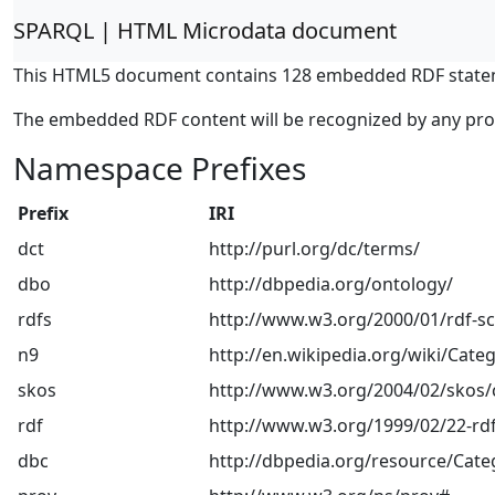
SPARQL | HTML Microdata document
This HTML5 document contains 128 embedded RDF state
The embedded RDF content will be recognized by any pr
Namespace Prefixes
Prefix
IRI
dct
http://purl.org/dc/terms/
dbo
http://dbpedia.org/ontology/
rdfs
http://www.w3.org/2000/01/rdf-
n9
http://en.wikipedia.org/wiki/Categ
skos
http://www.w3.org/2004/02/skos/
rdf
http://www.w3.org/1999/02/22-rdf
dbc
http://dbpedia.org/resource/Cate