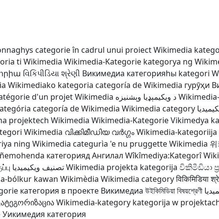
onnaghys
categorie în cadrul unui proiect Wikimedia
katego
oria ti Wikimedia
Wikimedia-Kategorie
kategorya ng Wikim
որիա
વિકિપીડિયા શ્રેણી
Викимедиа категорияһы
kategori W
ia
Wikimediako kategoria
categoría de Wikimedia
гурӯҳи 
atégorie d'un projet Wikimedia
د ويکيمېډيا وېشنيزه
Wikimedia
ategória
categoría de Wikimedia
Wikimedia category
یمیدیا
na projektech Wikimedia
Wikimedia-Kategorie
Vikimedya ka
tegori Wikimedia
വിക്കിമീഡിയ വർഗ്ഗം
Wikimedia-kategoriija
iya ning Wikimedia
categurìa 'e nu pruggette Wikimedia
위
a ñemohenda
категорияд Ангилал
Wîkîmediya:Kategorî
Wik
ப்பு
تصنيف ويكيميديا
Wikimedia projekta kategorija
විකිමීඩියා ප
a-bólkur
kawan Wikimèdia
Wikimedia category
विकिमिडिया श्र
gorie
категория в проекте Викимедиа
উইকিমিডিয়া বিষয়শ্রেণী
يديا
კატეგორიზაცია
Wikimedia-kategory
kategorija w projektac
e
Уикимедия категория