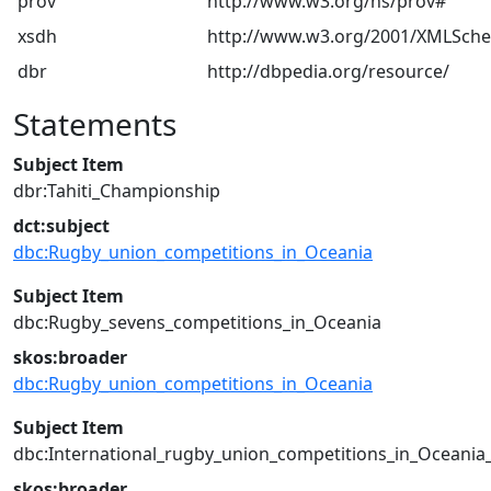
prov
http://www.w3.org/ns/prov#
xsdh
http://www.w3.org/2001/XMLSch
dbr
http://dbpedia.org/resource/
Statements
Subject Item
dbr:Tahiti_Championship
dct:subject
dbc:Rugby_union_competitions_in_Oceania
Subject Item
dbc:Rugby_sevens_competitions_in_Oceania
skos:broader
dbc:Rugby_union_competitions_in_Oceania
Subject Item
dbc:International_rugby_union_competitions_in_Oceania
skos:broader