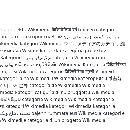
ria projektu Wikimedia
विकिपीडिया वर्ग
tudalen categori
edia
категорія проєкту Вікімедіа
زمرو:وڪيپيڊيا زمرا بندي
ikimedia
kategori Wikimedia
ウィキメディアのカテゴリ
維
Викимедиа
Wikimedia-luokka
kategória projektov
-Kategorie
ویکیمیڈیا زمرہ
categoria Vicimediorum
پۆلی ویک
หน้าหมวดหมู่วิกิมีเดีย
Wikimedia:Kategorija
विकिमिडिया
tegorisi
Wikimedia-categorie
विकिमीडिया श्रेणी
Viciméid
kategorija na Wikimediji
Wikimedia категориясы
维基媒
키미디어 분류
categoría de Wikimedia
Wikimedia
imedia-kategori
catigurìa di nu pruggettu Wikimedia
්‍රභේද පිටුව
categoria Wikimedia
Wikimedia-Kategorie
ेणी
kategori Wikimedia
kategori Wikimedia
kategorija
تصنيف بتاع ويكيم
pajenn rummata eus Wikimedia
kategori e
h Wikimedije
categoria di un progetto Wikimedia