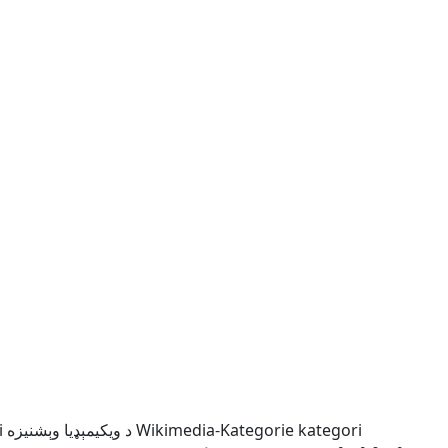
i
د ويکيمېډيا وېشنيزه
Wikimedia-Kategorie
kategori