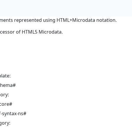
ments represented using HTML+Microdata notation.
ocessor of HTML5 Microdata.
late:
schema#
ory:
core#
-syntax-ns#
gory: