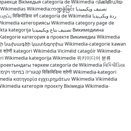
праекце Вікімедыя
categoría de Wikimedia
വിക്കിമീഡിയ
 Wikimedias
Wikimedia:ကဏ္ဍခွဲခြင်း
تصنيف ويكيميديا
பகுப்பு
विकिपीडिया वर्ग
categoría de Wikimedia
ردهٔ ویکی‌پدیا
ikimedia категориясы
Wikimedia category
page de
kta kategorija
تصنيف بتاع ويكيميديا
Викимедиина
Kategorie
категория в проекте Викимедиа
Wikimedia
յի նախագծի կատեգորիա
Wikimedia-categorie
kawan
 श्रेणी
kategori Wikimédia
Viciméid catagóir
Wikimedia-
ri Wikimedia
kategorija Wikimedie
위키미디어 분류
проектындагы төркем
categoría de Wikimedia
વિકિપીડિયા
קטגוריה במיזמי ויקימ
विकिमिडिया श्रेणी
Wikimedia-kategori
imedia
κατηγορία εγχειρημάτων Wikimedia
Vikimédia
Wikimedia
категорія проєкту Вікімедіа
Wikimedia-