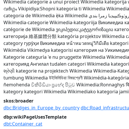
Wikimedia
categorie a unui proiect Wikimedia
kategorija
വർഗ്ഗം
Vikipidiya:Shopni
kategoria ti Wikimedia
Wikimedia
categoria de Wikimedia
ẹ̀ka Wikimedia
و:وڪيپيڊيا زمرا بندي
Wikimedia-categorie
Wikimedia-kategoriija
Викимедиа к
catégorie de Wikimedia
ვიკიპედია:კატეგორიზაცია
катего
категорија
維基媒體分類
kategória projektov Wikimedia
c
category
гурӯҳи Викимедиа
หน้าหมวดหมู่วิกิมีเดีย
kategori
Wikimèdia
Vikimedya kategorisi
категория на Уикимеди
Kategorie
categurìa 'e nu pruggette Wikimedia
Wikimedia
категорияд Ангилал
tudalen categori Wikimedia
kategor
શ્રેણી
kategorie na projektech Wikimedia
Wikimedia-Kate
tumbung Wikimedia
উইকিমিডিয়া বিষয়শ্রেণী
Wikimédia-kategória
ñemohenda
විකිමීඩියා ප්‍රභේද පිටුව
Wikimedia:Ronnaghys
व
kategory
kategori Wikimedia
Wikimediako kategoria
jami
skos:broader
dbc:Bridges_in_Europe_by_country
dbc:Road_infrastruct
dbp:wikiPageUsesTemplate
dbt:Container_cat