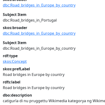
dbc:Road_bridges_in_Europe_by_country
Subject Item
dbc:Road_bridges_in_Portugal
skos:broader
dbc:Road_bridges_in_Europe_by_country
Subject Item
dbc:Road_bridges_in_Europe_by_country
rdf:type
skos:Concept
skos:prefLabel
Road bridges in Europe by country
rdfs:label
Road bridges in Europe by country
dbo:description
catigurìa di nu pruggettu Wikimedia
kategorya ng Wikim