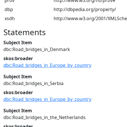
prov
http://www.w3.org/ns/prov#
dbp
http://dbpedia.org/property/
xsdh
http://www.w3.org/2001/XMLSch
Statements
Subject Item
dbc:Road_bridges_in_Denmark
skos:broader
dbc:Road_bridges_in_Europe_by_country
Subject Item
dbc:Road_bridges_in_Serbia
skos:broader
dbc:Road_bridges_in_Europe_by_country
Subject Item
dbc:Road_bridges_in_the_Netherlands
skos:broader