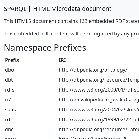
SPARQL | HTML Microdata document
This HTML5 document contains 133 embedded RDF state
The embedded RDF content will be recognized by any pr
Namespace Prefixes
Prefix
IRI
dbo
http://dbpedia.org/ontology/
dbt
http://dbpedia.org/resource/Temp
rdfs
http://www.w3.org/2000/01/rdf-
n7
http://en.wikipedia.org/wiki/Categ
skos
http://www.w3.org/2004/02/skos/
rdf
http://www.w3.org/1999/02/22-rdf
dbc
http://dbpedia.org/resource/Cate