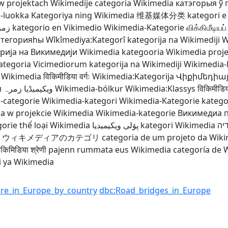
 w projektach Wikimedije
categoria Wikimedia
катэгорыя ў 
-luokka
Kategoriya ning Wikimedia
维基媒体分类
kategori e
زمر
kategorio en Vikimedio
Wikimedia-Kategorie
விக்கிமீடியப் 
атегорияһы
Wîkîmediya:Kategorî
kategorija na Wikimediji
W
рија на Викимедији
Wikimedia kategooria
Wikimedia proje
ategoria Vicimediorum
kategorija na Wikimediji
Wikimedia-
 Wikimedia
विकिमीडिया वर्गः
Wikimedia:Kategorija
Վիքիմեդիա
я
ویکیمیڈیا زمرہ
Wikimedia-bólkur
Wikimedia:Klassys
विकिमीडिया
-categorie
Wikimedia-kategori
Wikimedia-Kategorie
katego
ia w projekcie Wikimedia
Wikimedia-kategorie
Викимедиа 
gorie
thể loại Wikimedia
پۆلی ویکیمیدیا
kategori Wikimedia
דיה
ウィキメディアのカテゴリ
categoria de um projeto da Wik
िकिमिडिया श्रेणी
pajenn rummata eus Wikimedia
categoría de 
i ya Wikimedia
ure_in_Europe_by_country
dbc:Road_bridges_in_Europe