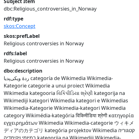
Subject Item
dbc:Religious_controversies_in_Norway
rdf:type
skos:Concept
skos:prefLabel
Religious controversies in Norway
rdfs:label
Religious controversies in Norway
dbo:description
ردهٔ ویکی‌پدیا
categoría de Wikimedia
Wikimedia-
Kategorie
categorie a unui proiect Wikimedia
Wikimedia kategooria
વિકિપીડિયા શ્રેણી
kategorija na
Wikimediji
kategori Wikimedia
kategori e Wikimedias
Wikimedia-Kategorie
Wikimedia-kategori
Wikimedia
category
Wikimédia-kategória
विकिमीडिया श्रेणी
κατηγορία
εγχειρημάτων Wikimedia
Wikimedia-categorie
ウィキメ
ディアのカテゴリ
kategória projektov Wikimedia
קטגוריה
במיזמי ויקימדיה
kategorija na Wikimediji
Wikimedia-