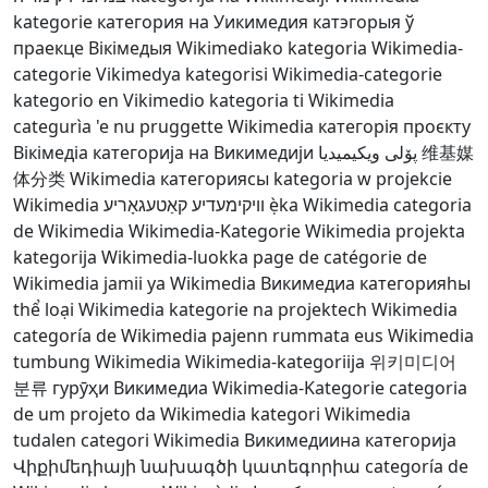
kategorie
категория на Уикимедия
катэгорыя ў
праекце Вікімедыя
Wikimediako kategoria
Wikimedia-
categorie
Vikimedya kategorisi
Wikimedia-categorie
kategorio en Vikimedio
kategoria ti Wikimedia
categurìa 'e nu pruggette Wikimedia
категорія проєкту
Вікімедіа
категорија на Викимедији
پۆلی ویکیمیدیا
维基媒
体分类
Wikimedia категориясы
kategoria w projekcie
Wikimedia
וויקימעדיע קאַטעגאָריע
ẹ̀ka Wikimedia
categoria
de Wikimedia
Wikimedia-Kategorie
Wikimedia projekta
kategorija
Wikimedia-luokka
page de catégorie de
Wikimedia
jamii ya Wikimedia
Викимедиа категорияһы
thể loại Wikimedia
kategorie na projektech Wikimedia
categoría de Wikimedia
pajenn rummata eus Wikimedia
tumbung Wikimedia
Wikimedia-kategoriija
위키미디어
분류
гурӯҳи Викимедиа
Wikimedia-Kategorie
categoria
de um projeto da Wikimedia
kategori Wikimedia
tudalen categori Wikimedia
Викимедиина категорија
Վիքիմեդիայի նախագծի կատեգորիա
categoría de