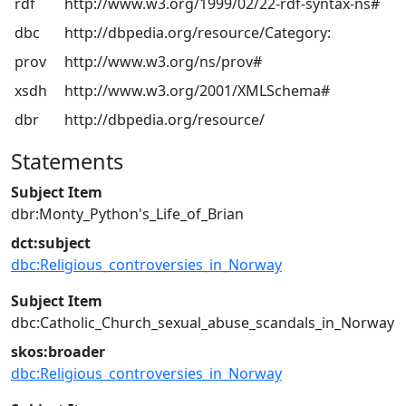
rdf
http://www.w3.org/1999/02/22-rdf-syntax-ns#
dbc
http://dbpedia.org/resource/Category:
prov
http://www.w3.org/ns/prov#
xsdh
http://www.w3.org/2001/XMLSchema#
dbr
http://dbpedia.org/resource/
Statements
Subject Item
dbr:Monty_Python's_Life_of_Brian
dct:subject
dbc:Religious_controversies_in_Norway
Subject Item
dbc:Catholic_Church_sexual_abuse_scandals_in_Norway
skos:broader
dbc:Religious_controversies_in_Norway