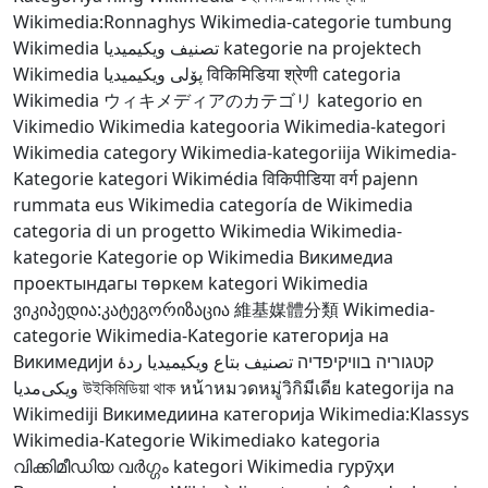
Wikimedia:Ronnaghys
Wikimedia-categorie
tumbung
Wikimedia
تصنيف ويكيميديا
kategorie na projektech
Wikimedia
پۆلی ویکیمیدیا
विकिमिडिया श्रेणी
categoria
Wikimedia
ウィキメディアのカテゴリ
kategorio en
Vikimedio
Wikimedia kategooria
Wikimedia-kategori
Wikimedia category
Wikimedia-kategoriija
Wikimedia-
Kategorie
kategori Wikimédia
विकिपीडिया वर्ग
pajenn
rummata eus Wikimedia
categoría de Wikimedia
categoria di un progetto Wikimedia
Wikimedia-
kategorie
Kategorie op Wikimedia
Викимедиа
проектындагы төркем
kategori Wikimedia
ვიკიპედია:კატეგორიზაცია
維基媒體分類
Wikimedia-
categorie
Wikimedia-Kategorie
категорија на
Викимедији
ردهٔ
تصنيف بتاع ويكيميديا
קטגוריה בוויקיפדיה
ویکی‌مدیا
উইকিমিডিয়া থাক
หน้าหมวดหมู่วิกิมีเดีย
kategorija na
Wikimediji
Викимедиина категорија
Wikimedia:Klassys
Wikimedia-Kategorie
Wikimediako kategoria
വിക്കിമീഡിയ വർഗ്ഗം
kategori Wikimedia
гурӯҳи