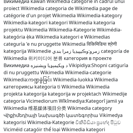
Викимедиа
kawan Wikimèdia
categorie în cadrul unui
proiect Wikimedia
categoria de Wikimedia
page de
catégorie d'un projet Wikimedia
Wikimedia-kategory
Wikimedia-kategori
kategori Wikimedia
kategoria
projektu Wikimedia
Wikimedia-Kategorie
Wikimédia-
kategória
ẹ̀ka Wikimedia
kategori e Wikimedias
categurìa 'e nu pruggette Wikimedia
विकिमिडिया श्रेणी
kategorija Wikimedie
زمرو:وڪيپيڊيا زمرا بندي
categoría de
Wikimedia
위키미디어 분류
категория в проекте
Викимедиа
د ويکيمېډيا وېشنيزه
Vikipidiya:Shopni
catigurìa
di nu pruggettu Wikimedia
Wikimedia-categorie
Wikimedia:ကဏ္ဍခွဲခြင်း
Wikimedia-luokka
Wikimedia
категориясы
kategoria ti Wikimedia
Wikimedia
projekta kategorija
kategorija w projektach Wikimedije
categoria Vicimediorum
Wîkîmediya:Kategorî
jamii ya
Wikimedia
维基媒体项目分类
Wikimedia category
Վիքիմեդիայի նախագծի կատեգորիա
Vikimedya
kategorisi
Wikimedia-Kategorie
විකිමීඩියා ප්‍රභේද පිටුව
Viciméid catagóir
thể loại Wikimedia
kategori