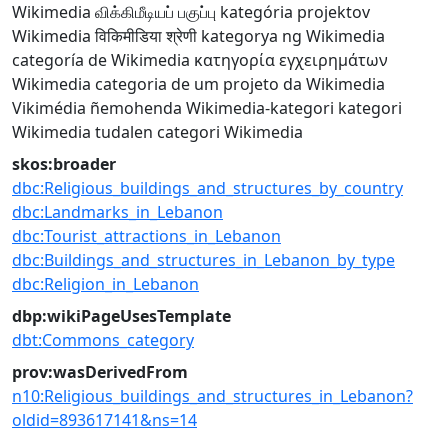
Wikimedia
விக்கிமீடியப் பகுப்பு
kategória projektov
Wikimedia
विकिमीडिया श्रेणी
kategorya ng Wikimedia
categoría de Wikimedia
κατηγορία εγχειρημάτων
Wikimedia
categoria de um projeto da Wikimedia
Vikimédia ñemohenda
Wikimedia-kategori
kategori
Wikimedia
tudalen categori Wikimedia
skos:broader
dbc:Religious_buildings_and_structures_by_country
dbc:Landmarks_in_Lebanon
dbc:Tourist_attractions_in_Lebanon
dbc:Buildings_and_structures_in_Lebanon_by_type
dbc:Religion_in_Lebanon
dbp:wikiPageUsesTemplate
dbt:Commons_category
prov:wasDerivedFrom
n10:Religious_buildings_and_structures_in_Lebanon?
oldid=893617141&ns=14