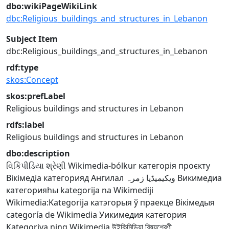
dbo:wikiPageWikiLink
dbc:Religious_buildings_and_structures_in_Lebanon
Subject Item
dbc:Religious_buildings_and_structures_in_Lebanon
rdf:type
skos:Concept
skos:prefLabel
Religious buildings and structures in Lebanon
rdfs:label
Religious buildings and structures in Lebanon
dbo:description
વિકિપીડિયા શ્રેણી
Wikimedia-bólkur
категорія проєкту
Вікімедіа
категорияд Ангилал
ویکیمیڈیا زمرہ
Викимедиа
категорияһы
kategorija na Wikimediji
Wikimedia:Kategorija
катэгорыя ў праекце Вікімедыя
categoría de Wikimedia
Уикимедия категория
Kategoriya ning Wikimedia
উইকিমিডিয়া বিষয়শ্রেণী