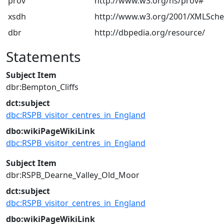
prov
http://www.w3.org/ns/prov#
xsdh
http://www.w3.org/2001/XMLSch
dbr
http://dbpedia.org/resource/
Statements
Subject Item
dbr:Bempton_Cliffs
dct:subject
dbc:RSPB_visitor_centres_in_England
dbo:wikiPageWikiLink
dbc:RSPB_visitor_centres_in_England
Subject Item
dbr:RSPB_Dearne_Valley_Old_Moor
dct:subject
dbc:RSPB_visitor_centres_in_England
dbo:wikiPageWikiLink