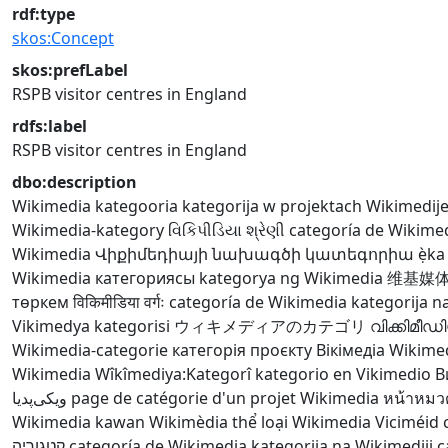
rdf:type
skos:Concept
skos:prefLabel
RSPB visitor centres in England
rdfs:label
RSPB visitor centres in England
dbo:description
Wikimedia kategooria
kategorija w projektach Wikimedij
Wikimedia-kategory
વિકિપીડિયા શ્રેણી
categoría de Wikime
Wikimedia
Վիքիմեդիայի նախագծի կատեգորիա
ẹ̀k
Wikimedia категориясы
kategorya ng Wikimedia
维基媒
төркем
विकिमीडिया वर्गः
categoría de Wikimedia
kategorija n
Vikimedya kategorisi
ウィキメディアのカテゴリ
വിക്കിമീഡ
Wikimedia-categorie
категорія проєкту Вікімедіа
Wikimed
Wikimedia
Wîkîmediya:Kategorî
kategorio en Vikimedio
В
ویکی‌پدیا
page de catégorie d'un projet Wikimedia
หน้าหมวดห
Wikimedia
kawan Wikimèdia
thể loại Wikimedia
Viciméid 
קטגוריה
categoría de Wikimedia
kategorija na Wikimediji
c