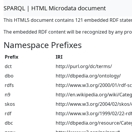
SPARQL | HTML Microdata document
This HTML5 document contains 121 embedded RDF state
The embedded RDF content will be recognized by any pr
Namespace Prefixes
Prefix
IRI
dct
http://purl.org/dc/terms/
dbo
http://dbpedia.org/ontology/
rdfs
http://www.w3.org/2000/01/rdf-
n9
http://en.wikipedia.org/wiki/Categ
skos
http://www.w3.org/2004/02/skos/
rdf
http://www.w3.org/1999/02/22-rdf
dbc
http://dbpedia.org/resource/Cate