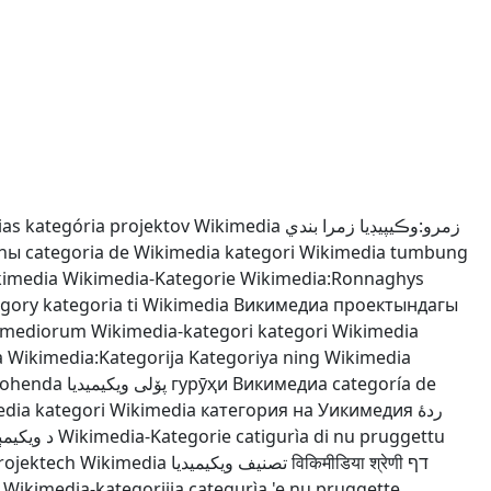
ias
kategória projektov Wikimedia
زمرو:وڪيپيڊيا زمرا بندي
яһы
categoria de Wikimedia
kategori Wikimedia
tumbung
kimedia
Wikimedia-Kategorie
Wikimedia:Ronnaghys
egory
kategoria ti Wikimedia
Викимедиа проектындагы
cimediorum
Wikimedia-kategori
kategori Wikimedia
a
Wikimedia:Kategorija
Kategoriya ning Wikimedia
mohenda
پۆلی ویکیمیدیا
гурӯҳи Викимедиа
categoría de
edia
kategori Wikimedia
категория на Уикимедия
ردهٔ
د ويکيمې
Wikimedia-Kategorie
catigurìa di nu pruggettu
rojektech Wikimedia
تصنيف ويكيميديا
विकिमीडिया श्रेणी
דף
Wikimedia-kategoriija
categurìa 'e nu pruggette