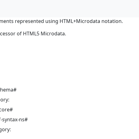
ments represented using HTML+Microdata notation.
ocessor of HTML5 Microdata.
schema#
ory:
core#
-syntax-ns#
gory: