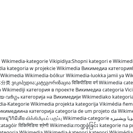
e
Wikimedia-kategorie
Vikipidiya:Shopni
kategori e Wikimed
dia
kategoria w projekcie Wikimedia
Викимедиа категори
a Wikimedia
Wikimedia-bólkur
Wikimedia-luokka
jamii ya Wi
体分类
ვიკიპედია:კატეგორიზაცია
विकिपीडिया वर्ग
Wikimedia cat
a Wikimediji
категория в проекте Викимедиа
categoria Vi
ിയ വർഗ്ഗം
категорија на Викимедији
Wikimediako kategori
ia-Kategorie
Wikimedia projekta kategorija
Vikimédia ñe
икимедиина категорија
categoria de um projeto da Wikim
มู่วิกิมีเดีย
விக்கிமீடியப் பகுப்பு
Wikimedia-categorie
ډيا وېشنيزه
catagóir
विकिमिडिया श्रेणी
Wikimedia:ကဏ္ဍခွဲခြင်း
kategorie na p
ategoria Wikimedia
Wikimedia-kategori
kategori Wikimédia