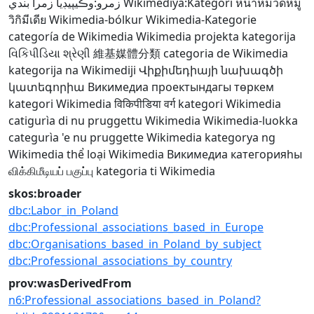
زمرو:وڪيپيڊيا زمرا بندي
Wîkîmediya:Kategorî
หน้าหมวดหมู่
วิกิมีเดีย
Wikimedia-bólkur
Wikimedia-Kategorie
categoría de Wikimedia
Wikimedia projekta kategorija
વિકિપીડિયા શ્રેણી
維基媒體分類
categoria de Wikimedia
kategorija na Wikimediji
Վիքիմեդիայի նախագծի
կատեգորիա
Викимедиа проектындагы төркем
kategori Wikimedia
विकिपीडिया वर्ग
kategori Wikimedia
catigurìa di nu pruggettu Wikimedia
Wikimedia-luokka
categurìa 'e nu pruggette Wikimedia
kategorya ng
Wikimedia
thể loại Wikimedia
Викимедиа категорияһы
விக்கிமீடியப் பகுப்பு
kategoria ti Wikimedia
skos:broader
dbc:Labor_in_Poland
dbc:Professional_associations_based_in_Europe
dbc:Organisations_based_in_Poland_by_subject
dbc:Professional_associations_by_country
prov:wasDerivedFrom
n6:Professional_associations_based_in_Poland?