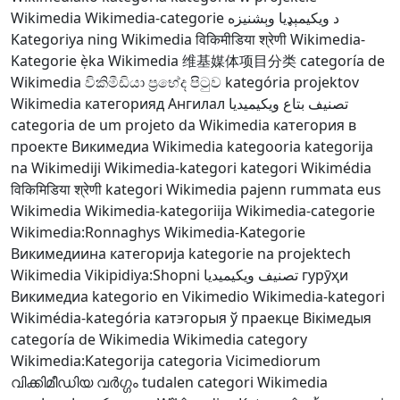
Wikimedia
Wikimedia-categorie
د ويکيمېډيا وېشنيزه
Kategoriya ning Wikimedia
विकिमीडिया श्रेणी
Wikimedia-
Kategorie
ẹ̀ka Wikimedia
维基媒体项目分类
categoría de
Wikimedia
විකිමීඩියා ප්‍රභේද පිටුව
kategória projektov
Wikimedia
категорияд Ангилал
تصنيف بتاع ويكيميديا
categoria de um projeto da Wikimedia
категория в
проекте Викимедиа
Wikimedia kategooria
kategorija
na Wikimediji
Wikimedia-kategori
kategori Wikimédia
विकिमिडिया श्रेणी
kategori Wikimedia
pajenn rummata eus
Wikimedia
Wikimedia-kategoriija
Wikimedia-categorie
Wikimedia:Ronnaghys
Wikimedia-Kategorie
Викимедиина категорија
kategorie na projektech
Wikimedia
Vikipidiya:Shopni
تصنيف ويكيميديا
гурӯҳи
Викимедиа
kategorio en Vikimedio
Wikimedia-kategori
Wikimédia-kategória
катэгорыя ў праекце Вікімедыя
categoría de Wikimedia
Wikimedia category
Wikimedia:Kategorija
categoria Vicimediorum
വിക്കിമീഡിയ വർഗ്ഗം
tudalen categori Wikimedia