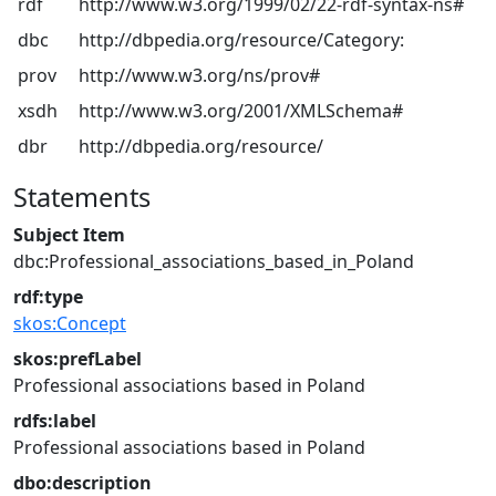
rdf
http://www.w3.org/1999/02/22-rdf-syntax-ns#
dbc
http://dbpedia.org/resource/Category:
prov
http://www.w3.org/ns/prov#
xsdh
http://www.w3.org/2001/XMLSchema#
dbr
http://dbpedia.org/resource/
Statements
Subject Item
dbc:Professional_associations_based_in_Poland
rdf:type
skos:Concept
skos:prefLabel
Professional associations based in Poland
rdfs:label
Professional associations based in Poland
dbo:description