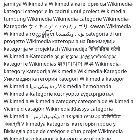
jamii ya Wikimedia
Wikimedia категориясы
Wikimedia-
kategori
categorie în cadrul unui proiect Wikimedia
tumbung Wikimedia
Wikimedia-categorie
Wikimedia-
Kategorie
ウィキメディアのカテゴリ
kawan Wikimèdia
Wikimedia:ကဏ္ဍခွဲခြင်း
پۆلی ویکیمیدیا
categoria di un
progetto Wikimedia
категорија на Викимедији
kategorija w projektach Wikimedije
विकिमिडिया श्रेणी
Wikimedia-Kategorie
ვიკიპედია:კატეგორიზაცია
kategori e Wikimedias
위키미디어 분류
Wikimedia-
kategory
kategorija Wikimedie
Wikimedia-Kategorie
Уикимедия категория
kategori Wikimedia
kategori
Wikimedia
ردهٔ ویکی‌مدیا
Vikimédia ñemohenda
Wikimedia-kategorie
κατηγορία εγχειρημάτων
Wikimedia
Wikimedia category
categoría de Wikimedia
Viciméid catagóir
Wikimedia:Klassys
categoria
Wikimedia
ویکیمیڈیا زمرہ
קטגוריה בוויקיפדיה
উইকিমিডিয়া
বিষয়শ্রেণী
Vikimedya kategorisi
категорія проєкту
Вікімедіа
page de catégorie d'un projet Wikimedia
Wikimediako kategoria
kategoria w projekcie