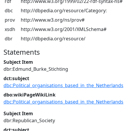
rdf
http://www.w3.org/1999/02/22-rdf-syntax-ns#
dbc
http://dbpedia.org/resource/Category:
prov
http://www.w3.org/ns/prov#
xsdh
http://www.w3.org/2001/XMLSchema#
dbr
http://dbpedia.org/resource/
Statements
Subject Item
dbr:Edmund_Burke_Stichting
dct:subject
dbc:Political_organisations_based_in_the_Netherlands
dbo:wikiPageWikiLink
dbc:Political_organisations_based_in_the_Netherlands
Subject Item
dbr:Republican_Society
dct:subject