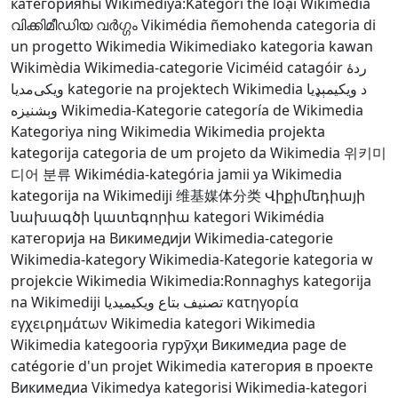
категорияһы
Wîkîmediya:Kategorî
thể loại Wikimedia
വിക്കിമീഡിയ വർഗ്ഗം
Vikimédia ñemohenda
categoria di
un progetto Wikimedia
Wikimediako kategoria
kawan
Wikimèdia
Wikimedia-categorie
Viciméid catagóir
ردهٔ
ویکی‌مدیا
kategorie na projektech Wikimedia
د ويکيمېډيا
وېشنيزه
Wikimedia-Kategorie
categoría de Wikimedia
Kategoriya ning Wikimedia
Wikimedia projekta
kategorija
categoria de um projeto da Wikimedia
위키미
디어 분류
Wikimédia-kategória
jamii ya Wikimedia
kategorija na Wikimediji
维基媒体分类
Վիքիմեդիայի
նախագծի կատեգորիա
kategori Wikimédia
категорија на Викимедији
Wikimedia-categorie
Wikimedia-kategory
Wikimedia-Kategorie
kategoria w
projekcie Wikimedia
Wikimedia:Ronnaghys
kategorija
na Wikimediji
تصنيف بتاع ويكيميديا
κατηγορία
εγχειρημάτων Wikimedia
kategori Wikimedia
Wikimedia kategooria
гурӯҳи Викимедиа
page de
catégorie d'un projet Wikimedia
категория в проекте
Викимедиа
Vikimedya kategorisi
Wikimedia-kategori