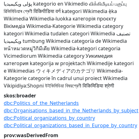
پۆلی ویکیمیدیا
kategorio en Vikimedio
விக்கிமீடியப் பகுப்பு
ৱিকিমিডিয়াৰ শ্ৰেণী
विकिपीडिया वर्ग
kategori Wikimedia
ẹ̀ka
Wikimedia
Wikimedia-luokka
категорія проєкту
Вікімедіа
Wikimedia-Kategorie
Wikimedia category
kategori Wikimedia
tudalen categori Wikimedia
تصنيف
ويكيميديا
tumbung Wikimedia
categoría de Wikimedia
หน้าหมวดหมู่วิกิมีเดีย
Wikimedia-kategori
categoria
Vicimediorum
Wikimedia category
Уикимедия
категория
kategorija w projektach Wikimedije
kategori
e Wikimedias
ウィキメディアのカテゴリ
Wikimedia-
Kategorie
categorie în cadrul unui proiect Wikimedia
Vikipidiya:Shopni
উইকিমিডিয়া বিষয়শ্রেণী
विकिमिडिया श्रेणी
skos:broader
dbc:Politics_of_the_Netherlands
dbc:Organisations_based_in_the_Netherlands_by_subject
dbc:Political_organizations_by_country
dbc:Political_organizations_based_in_Europe_by_country
prov:wasDerivedFrom