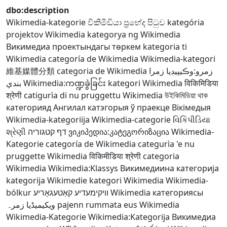
dbo:description
Wikimedia-kategorie
විකිමීඩියා ප්‍රභේද පිටුව
kategória
projektov Wikimedia
kategorya ng Wikimedia
Викимедиа проектындагы төркем
kategoria ti
Wikimedia
categoría de Wikimedia
Wikimedia-kategori
維基媒體分類
categoria de Wikimedia
زمرو:وڪيپيڊيا زمرا
بندي
Wikimedia:ကဏ္ဍခွဲခြင်း
kategori Wikimedia
विकिमिडिया
श्रेणी
catigurìa di nu pruggettu Wikimedia
উইকিমিডিয়া থাক
категорияд Ангилал
катэгорыя ў праекце Вікімедыя
Wikimedia-kategoriija
Wikimedia-categorie
વિકિપીડિયા
શ્રેણી
דף קטגוריה
ვიკიპედია:კატეგორიზაცია
Wikimedia-
Kategorie
categoría de Wikimedia
categurìa 'e nu
pruggette Wikimedia
विकिमीडिया श्रेणी
categoria
Wikimedia
Wikimedia:Klassys
Викимедиина категорија
kategorija Wikimedie
kategori Wikimedia
Wikimedia-
bólkur
וויקימעדיע קאַטעגאָריע
Wikimedia категориясы
ویکیمیڈیا زمرہ
pajenn rummata eus Wikimedia
Wikimedia-Kategorie
Wikimedia:Kategorija
Викимедиа