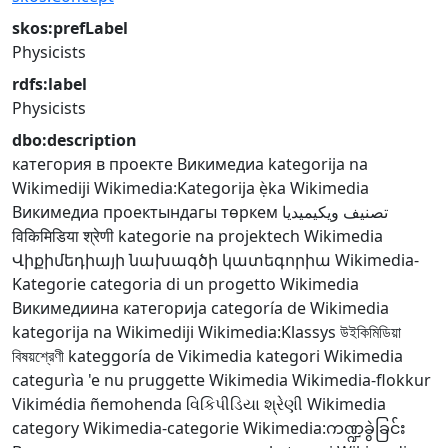
skos:prefLabel
Physicists
rdfs:label
Physicists
dbo:description
категория в проекте Викимедиа
kategorija na
Wikimediji
Wikimedia:Kategorija
ẹ̀ka Wikimedia
Викимедиа проектындагы төркем
تصنيف ويكيميديا
विकिमिडिया श्रेणी
kategorie na projektech Wikimedia
Վիքիմեդիայի նախագծի կատեգորիա
Wikimedia-
Kategorie
categoria di un progetto Wikimedia
Викимедиина категорија
categoría de Wikimedia
kategorija na Wikimediji
Wikimedia:Klassys
উইকিমিডিয়া
বিষয়শ্রেণী
kateggoría de Vikimedia
kategori Wikimedia
categurìa 'e nu pruggette Wikimedia
Wikimedia-flokkur
Vikimédia ñemohenda
વિકિપીડિયા શ્રેણી
Wikimedia
category
Wikimedia-categorie
Wikimedia:ကဏ္ဍခွဲခြင်း