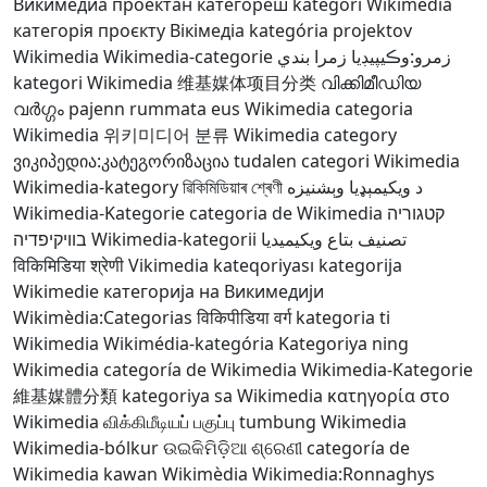
Викимедиа проектан категореш
kategori Wikimedia
категорія проєкту Вікімедіа
kategória projektov
Wikimedia
Wikimedia-categorie
زمرو:وڪيپيڊيا زمرا بندي
kategori Wikimedia
维基媒体项目分类
വിക്കിമീഡിയ
വർഗ്ഗം
pajenn rummata eus Wikimedia
categoria
Wikimedia
위키미디어 분류
Wikimedia category
ვიკიპედია:კატეგორიზაცია
tudalen categori Wikimedia
Wikimedia-kategory
ৱিকিমিডিয়াৰ শ্ৰেণী
د ويکيمېډيا وېشنيزه
Wikimedia-Kategorie
categoria de Wikimedia
קטגוריה
בוויקיפדיה
Wikimedia-kategorii
تصنيف بتاع ويكيميديا
विकिमिडिया श्रेणी
Vikimedia kateqoriyası
kategorija
Wikimedie
категорија на Викимедији
Wikimèdia:Categorias
विकिपीडिया वर्ग
kategoria ti
Wikimedia
Wikimédia-kategória
Kategoriya ning
Wikimedia
categoría de Wikimedia
Wikimedia-Kategorie
維基媒體分類
kategoriya sa Wikimedia
κατηγορία στο
Wikimedia
விக்கிமீடியப் பகுப்பு
tumbung Wikimedia
Wikimedia-bólkur
ଉଇକିମିଡ଼ିଆ ଶ୍ରେଣୀ
categoría de
Wikimedia
kawan Wikimèdia
Wikimedia:Ronnaghys