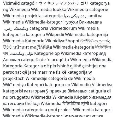
Viciméid catagóir
ウィキメディアのカテゴリ
kategorya
ng Wikimedia
Wikimedia-luokka
Wikimedia-categorie
Wikimedia projekta kategorija
ردهٔ ویکی‌مدیا
jamii ya
Wikimedia
Wikimedia-kategori
гурӯҳи Викимедиа
ویکیمیڈیا زمرہ
categoria Vicimediorum
Wikimedia
kategooria
kategoria Wikipedii
Wikimedia-kategoriija
Wikimedia-Kategorie
Vikipidiya:Shopni
විකිමීඩියා ප්‍රභේද
පිටුව
หน้าหมวดหมู่วิกิพีเดีย
Wikimedia-kategorie
উইকিমিডিয়া
থাক
پۆلی ویکیمیدیا
Kategorie op Wikimedia
категорияд
Ангилал
categorîa de 'n progètto Wikimedia
Wikimedia-
Kategorie
Kategoria që përfshinë gjithë çështjet dhe
personat që janë marr me fizikë
kategorija w
projektach Wikimedije
categoría de Wikimedia
Wîkîmediya:Kategorî
kategorio en Vikimedio
Vikimedya
kategorisi
катэгорыя ў праекце Вікімедыя
catigurìa di
nu pruggettu Wikimedia
Wikimedia lūi-pia̍t
Уикимедия
категория
thể loại Wikimedia
विकिपीडिया श्रेणी
kategori
Wikimedia
categorie a unui proiect Wikimedia
kategori
Wikimedia
Wikimedia-kategori
וויקימעדיע קאַטעגאָריע