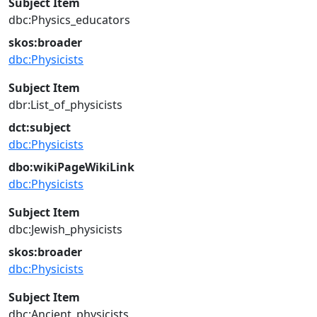
Subject Item
dbc:Physics_educators
skos:broader
dbc:Physicists
Subject Item
dbr:List_of_physicists
dct:subject
dbc:Physicists
dbo:wikiPageWikiLink
dbc:Physicists
Subject Item
dbc:Jewish_physicists
skos:broader
dbc:Physicists
Subject Item
dbc:Ancient_physicists