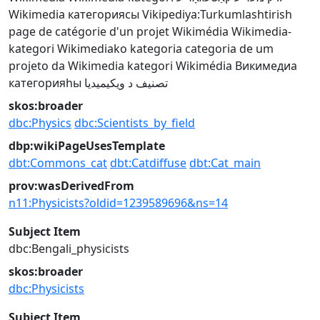
Wikimedia категориясы
Vikipediya:Turkumlashtirish
page de catégorie d'un projet Wikimédia
Wikimedia-
kategori
Wikimediako kategoria
categoria de um
projeto da Wikimedia
kategori Wikimédia
Викимедиа
категорияһы
تصنيف د ويكيميديا
skos:broader
dbc:Physics
dbc:Scientists_by_field
dbp:wikiPageUsesTemplate
dbt:Commons_cat
dbt:Catdiffuse
dbt:Cat_main
prov:wasDerivedFrom
n11:Physicists?oldid=1239589696&ns=14
Subject Item
dbc:Bengali_physicists
skos:broader
dbc:Physicists
Subject Item