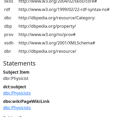
skos
http://www.w3.org/2004/02/skos/core#
rdf
http://www.w3.org/1999/02/22-rdf-syntax-ns#
dbc
http://dbpedia.org/resource/Category:
dbp
http://dbpedia.org/property/
prov
http://www.w3.org/ns/prov#
xsdh
http://www.w3.org/2001/XMLSchema#
dbr
http://dbpedia.org/resource/
Statements
Subject Item
dbr:Physicist
dct:subject
dbc:Physicists
dbo:wikiPageWikiLink
dbc:Physicists