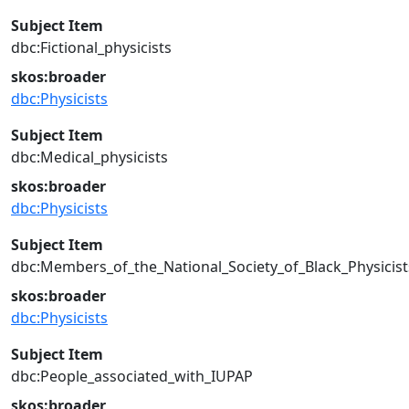
Subject Item
dbc:Fictional_physicists
skos:broader
dbc:Physicists
Subject Item
dbc:Medical_physicists
skos:broader
dbc:Physicists
Subject Item
dbc:Members_of_the_National_Society_of_Black_Physicist
skos:broader
dbc:Physicists
Subject Item
dbc:People_associated_with_IUPAP
skos:broader