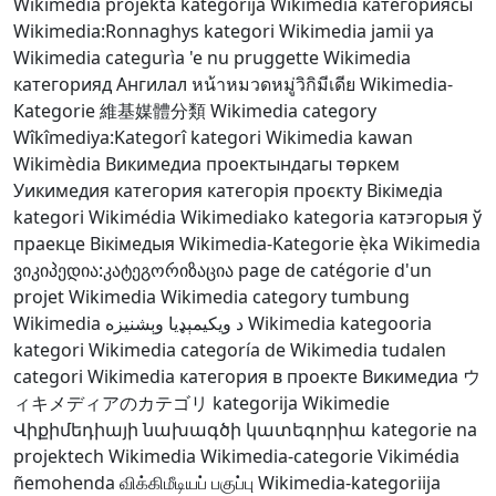
Wikimedia projekta kategorija
Wikimedia категориясы
Wikimedia:Ronnaghys
kategori Wikimedia
jamii ya
Wikimedia
categurìa 'e nu pruggette Wikimedia
категорияд Ангилал
หน้าหมวดหมู่วิกิมีเดีย
Wikimedia-
Kategorie
維基媒體分類
Wikimedia category
Wîkîmediya:Kategorî
kategori Wikimedia
kawan
Wikimèdia
Викимедиа проектындагы төркем
Уикимедия категория
категорія проєкту Вікімедіа
kategori Wikimédia
Wikimediako kategoria
катэгорыя ў
праекце Вікімедыя
Wikimedia-Kategorie
ẹ̀ka Wikimedia
ვიკიპედია:კატეგორიზაცია
page de catégorie d'un
projet Wikimedia
Wikimedia category
tumbung
Wikimedia
د ويکيمېډيا وېشنيزه
Wikimedia kategooria
kategori Wikimedia
categoría de Wikimedia
tudalen
categori Wikimedia
категория в проекте Викимедиа
ウ
ィキメディアのカテゴリ
kategorija Wikimedie
Վիքիմեդիայի նախագծի կատեգորիա
kategorie na
projektech Wikimedia
Wikimedia-categorie
Vikimédia
ñemohenda
விக்கிமீடியப் பகுப்பு
Wikimedia-kategoriija