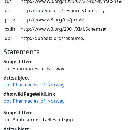
rdf
http://www.w3.org/1999/02/22-rdf-syntax-ns#
dbc
http://dbpedia.org/resource/Category:
prov
http://www.w3.org/ns/prov#
xsdh
http://www.w3.org/2001/XMLSchema#
dbr
http://dbpedia.org/resource/
Statements
Subject Item
dbr:Pharmacies_of_Norway
dct:subject
dbc:Pharmacies_of_Norway
dbo:wikiPageWikiLink
dbc:Pharmacies_of_Norway
Subject Item
dbr:Apotekernes_Fællesindkjøp
dct:subject