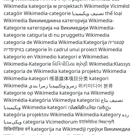
Wikimedia
kategorija w projektach Wikimedije
Viciméid
catagóir
Wikimedia-categorie
تصنيف ويكيميديا
thể loại
Wikimedia
Викимедиина категорија
Wikimedia-
Kategorie
категорија на Викимедији
Wikimedia-
kategorie
catigurìa di nu pruggettu Wikimedia
categoria de Wikimedia
Wikimedia:Kategorija
קטגוריה
בוויקיפדיה
categorie în cadrul unui proiect Wikimedia
kategorio en Vikimedio
kategori e Wikimedias
Wikimedia-Kategorie
વિકિપીડિયા શ્રેણી
Wikimedia:Klassys
categoría de Wikimedia
kategoria projektu Wikimedia
Wikimedia-kategori
维基媒体项目分类
kategori
Wikimedia
زمرو:وڪيپيڊيا زمرا بندي
위키미디어 분류
Kategorie op Wikimedia
kategorija na Wikimediji
Wikimédia-kategória
Vikimedya kategorisi
تصنيف بتاع
ويكيميديا
Wikimedia-kategori
വിക്കിമീഡിയ വർഗ്ഗം
kategória projektov Wikimedia
Wikimedia-kategory
رده
ویکی‌مدیا
categoria Vicimediorum
উইকিমিডিয়া বিষয়শ্রেণী
विकिपीडिया वर्ग
kategorija na Wikimediji
гурӯҳи Викимедиа