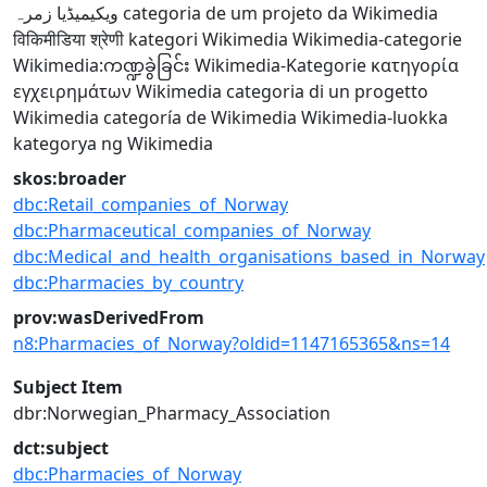
ویکیمیڈیا زمرہ
categoria de um projeto da Wikimedia
विकिमीडिया श्रेणी
kategori Wikimedia
Wikimedia-categorie
Wikimedia:ကဏ္ဍခွဲခြင်း
Wikimedia-Kategorie
κατηγορία
εγχειρημάτων Wikimedia
categoria di un progetto
Wikimedia
categoría de Wikimedia
Wikimedia-luokka
kategorya ng Wikimedia
skos:broader
dbc:Retail_companies_of_Norway
dbc:Pharmaceutical_companies_of_Norway
dbc:Medical_and_health_organisations_based_in_Norway
dbc:Pharmacies_by_country
prov:wasDerivedFrom
n8:Pharmacies_of_Norway?oldid=1147165365&ns=14
Subject Item
dbr:Norwegian_Pharmacy_Association
dct:subject
dbc:Pharmacies_of_Norway