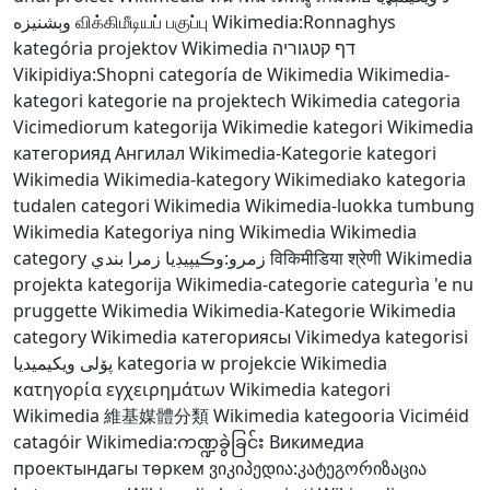
وېشنيزه
விக்கிமீடியப் பகுப்பு
Wikimedia:Ronnaghys
kategória projektov Wikimedia
דף קטגוריה
Vikipidiya:Shopni
categoría de Wikimedia
Wikimedia-
kategori
kategorie na projektech Wikimedia
categoria
Vicimediorum
kategorija Wikimedie
kategori Wikimedia
категорияд Ангилал
Wikimedia-Kategorie
kategori
Wikimedia
Wikimedia-kategory
Wikimediako kategoria
tudalen categori Wikimedia
Wikimedia-luokka
tumbung
Wikimedia
Kategoriya ning Wikimedia
Wikimedia
category
زمرو:وڪيپيڊيا زمرا بندي
विकिमीडिया श्रेणी
Wikimedia
projekta kategorija
Wikimedia-categorie
categurìa 'e nu
pruggette Wikimedia
Wikimedia-Kategorie
Wikimedia
category
Wikimedia категориясы
Vikimedya kategorisi
پۆلی ویکیمیدیا
kategoria w projekcie Wikimedia
κατηγορία εγχειρημάτων Wikimedia
kategori
Wikimedia
維基媒體分類
Wikimedia kategooria
Viciméid
catagóir
Wikimedia:ကဏ္ဍခွဲခြင်း
Викимедиа
проектындагы төркем
ვიკიპედია:კატეგორიზაცია