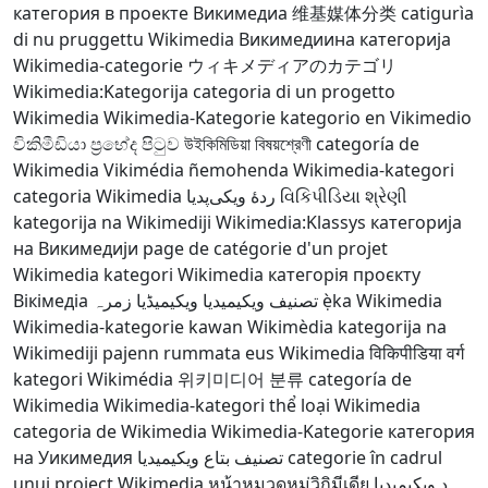
категория в проекте Викимедиа
维基媒体分类
catigurìa
di nu pruggettu Wikimedia
Викимедиина категорија
Wikimedia-categorie
ウィキメディアのカテゴリ
Wikimedia:Kategorija
categoria di un progetto
Wikimedia
Wikimedia-Kategorie
kategorio en Vikimedio
විකිමීඩියා ප්‍රභේද පිටුව
উইকিমিডিয়া বিষয়শ্রেণী
categoría de
Wikimedia
Vikimédia ñemohenda
Wikimedia-kategori
categoria Wikimedia
ردهٔ ویکی‌پدیا
વિકિપીડિયા શ્રેણી
kategorija na Wikimediji
Wikimedia:Klassys
категорија
на Викимедији
page de catégorie d'un projet
Wikimedia
kategori Wikimedia
категорія проєкту
Вікімедіа
ویکیمیڈیا زمرہ
تصنيف ويكيميديا
ẹ̀ka Wikimedia
Wikimedia-kategorie
kawan Wikimèdia
kategorija na
Wikimediji
pajenn rummata eus Wikimedia
विकिपीडिया वर्ग
kategori Wikimédia
위키미디어 분류
categoría de
Wikimedia
Wikimedia-kategori
thể loại Wikimedia
categoria de Wikimedia
Wikimedia-Kategorie
категория
на Уикимедия
تصنيف بتاع ويكيميديا
categorie în cadrul
unui proiect Wikimedia
หน้าหมวดหมู่วิกิมีเดีย
د ويکيمېډيا