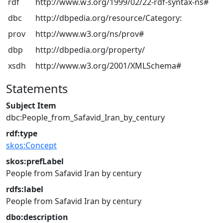
rdf
http://www.w3.org/1999/02/22-rdf-syntax-ns#
dbc
http://dbpedia.org/resource/Category:
prov
http://www.w3.org/ns/prov#
dbp
http://dbpedia.org/property/
xsdh
http://www.w3.org/2001/XMLSchema#
Statements
Subject Item
dbc:People_from_Safavid_Iran_by_century
rdf:type
skos:Concept
skos:prefLabel
People from Safavid Iran by century
rdfs:label
People from Safavid Iran by century
dbo:description