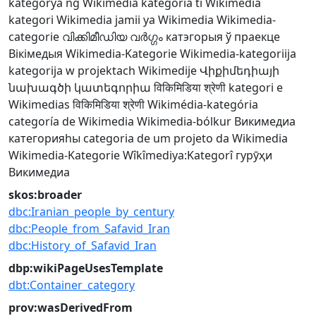
kategorya ng Wikimedia
kategoria ti Wikimedia
kategori Wikimedia
jamii ya Wikimedia
Wikimedia-
categorie
വിക്കിമീഡിയ വർഗ്ഗം
катэгорыя ў праекце
Вікімедыя
Wikimedia-Kategorie
Wikimedia-kategoriija
kategorija w projektach Wikimedije
Վիքիմեդիայի
նախագծի կատեգորիա
विकिमिडिया श्रेणी
kategori e
Wikimedias
विकिमिडिया श्रेणी
Wikimédia-kategória
categoría de Wikimedia
Wikimedia-bólkur
Викимедиа
категорияһы
categoria de um projeto da Wikimedia
Wikimedia-Kategorie
Wîkîmediya:Kategorî
гурӯҳи
Викимедиа
skos:broader
dbc:Iranian_people_by_century
dbc:People_from_Safavid_Iran
dbc:History_of_Safavid_Iran
dbp:wikiPageUsesTemplate
dbt:Container_category
prov:wasDerivedFrom