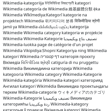
Wikimedia-kategoriija
উইকিমিডিয়া বিষয়শ্রেণী
kategori
Wikimedia
categoría de Wikimedia
維基媒體分類
ẹ̀ka
Wikimedia
Wîkîmediya:Kategorî
kategorie na
projektech Wikimedia
위키미디어 분류
विकिमीडिया श्रेणी
jamii ya Wikimedia
விக்கிமீடியப் பகுப்பு
kategorija
Wikimedie
Wikimedia category
kategoria w projekcie
Wikimedia
Wikimedia-Kategorie
تصنيف بتاع ويكيميديا
Wikimedia-luokka
page de catégorie d'un projet
Wikimédia
Vikipidiya:Shopni
Kategoriya ning Wikimedia
kategori Wikimedia
דף קטגוריה
категорія проєкту
Вікімедіа
વિકિપીડિયા શ્રેણી
catigurìa di nu pruggettu
Wikimedia
Викимедиина категорија
Wikimedia
kategooria
Wikimedia category
Wikimedia-Kategorie
Wikimédia-kategória
Wikimedia-kategori
категорияд
Ангилал
kategori Wikimédia
Викимедиа проектындагы
төркем
Wikimedia-categorie
ウィキメディアのカテゴリ
Wikimedia-Kategorie
تصنيف ويكيميديا
Викимедиа
категорияһы
ردهٔ ویکی‌پدیا
Wikimedia-kategory
катэгорыя ў праекце Вікімедыя
kategori Wikimedia