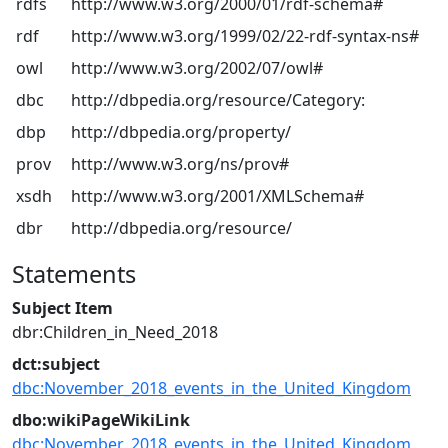
rdfs
http://www.w3.org/2000/01/rdf-schema#
rdf
http://www.w3.org/1999/02/22-rdf-syntax-ns#
owl
http://www.w3.org/2002/07/owl#
dbc
http://dbpedia.org/resource/Category:
dbp
http://dbpedia.org/property/
prov
http://www.w3.org/ns/prov#
xsdh
http://www.w3.org/2001/XMLSchema#
dbr
http://dbpedia.org/resource/
Statements
Subject Item
dbr:Children_in_Need_2018
dct:subject
dbc:November_2018_events_in_the_United_Kingdom
dbo:wikiPageWikiLink
dbc:November_2018_events_in_the_United_Kingdom