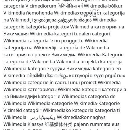
categoria Vicimediorum
विकिपीडिया वर्ग
Wikimedia-bólkur
Vikimédia ñemohenda
Wikimedia:ကဏ္ဍခွဲခြင်း
kategorija
na Wikimediji
ვიკიპედია:კატეგორიზაცია
Wikimedia-
categorie
kategória projektov Wikimedia
категория на
Уикимедия
Wikimedia-kategori
tudalen categori
Wikimedia
categurìa 'e nu pruggette Wikimedia
kategorija na Wikimediji
categoría de Wikimedia
категория в проекте Викимедиа
Wikimedia-Kategorie
categoria de Wikimedia
Wikimedia projekta kategorija
Wikimedia-kategorie
гурӯҳи Викимедиа
kategorio en
Vikimedio
വിക്കിമീഡിയ വർഗ്ഗം
κατηγορία εγχειρημάτων
Wikimedia
categorie în cadrul unui proiect Wikimedia
Wikimedia категориясы
Wikimedia-kategori
категорија
на Викимедији
kategori e Wikimedias
categoría de
Wikimedia
Wikimedia-categorie
Wikimedia-Kategorie
Viciméid catagóir
Wikimediako kategoria
kategoria ti
Wikimedia
ویکیمیڈیا زمرہ
Wikimedia:Ronnaghys
Wikimedia:Klassys
维基媒体分类
pajenn rummata eus