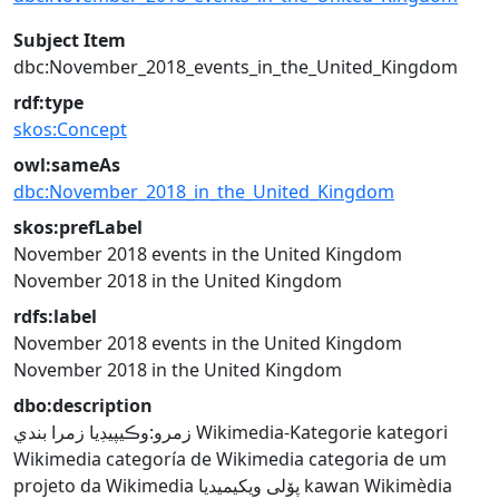
Subject Item
dbc:November_2018_events_in_the_United_Kingdom
rdf:type
skos:Concept
owl:sameAs
dbc:November_2018_in_the_United_Kingdom
skos:prefLabel
November 2018 events in the United Kingdom
November 2018 in the United Kingdom
rdfs:label
November 2018 events in the United Kingdom
November 2018 in the United Kingdom
dbo:description
زمرو:وڪيپيڊيا زمرا بندي
Wikimedia-Kategorie
kategori
Wikimedia
categoría de Wikimedia
categoria de um
projeto da Wikimedia
پۆلی ویکیمیدیا
kawan Wikimèdia