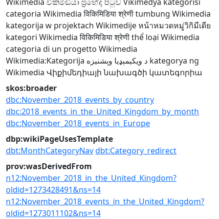
Wikimedia
විකිමීඩියා ප්‍රභේද පිටුව
Vikimedya kategorisi
categoria Wikimedia
विकिमिडिया श्रेणी
tumbung Wikimedia
kategorija w projektach Wikimedije
หน้าหมวดหมู่วิกิมีเดีย
kategori Wikimedia
विकिमिडिया श्रेणी
thể loại Wikimedia
categoria di un progetto Wikimedia
Wikimedia:Kategorija
د ويکيمېډيا وېشنيزه
kategorya ng
Wikimedia
Վիքիմեդիայի նախագծի կատեգորիա
skos:broader
dbc:November_2018_events_by_country
dbc:2018_events_in_the_United_Kingdom_by_month
dbc:November_2018_events_in_Europe
dbp:wikiPageUsesTemplate
dbt:MonthCategoryNav
dbt:Category_redirect
prov:wasDerivedFrom
n12:November_2018_in_the_United_Kingdom?
oldid=1273428491&ns=14
n12:November_2018_events_in_the_United_Kingdom?
oldid=1273011102&ns=14