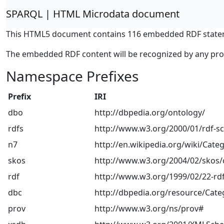
SPARQL | HTML Microdata document
This HTML5 document contains 116 embedded RDF state
The embedded RDF content will be recognized by any pr
Namespace Prefixes
Prefix
IRI
dbo
http://dbpedia.org/ontology/
rdfs
http://www.w3.org/2000/01/rdf-
n7
http://en.wikipedia.org/wiki/Categ
skos
http://www.w3.org/2004/02/skos/
rdf
http://www.w3.org/1999/02/22-rdf
dbc
http://dbpedia.org/resource/Cate
prov
http://www.w3.org/ns/prov#