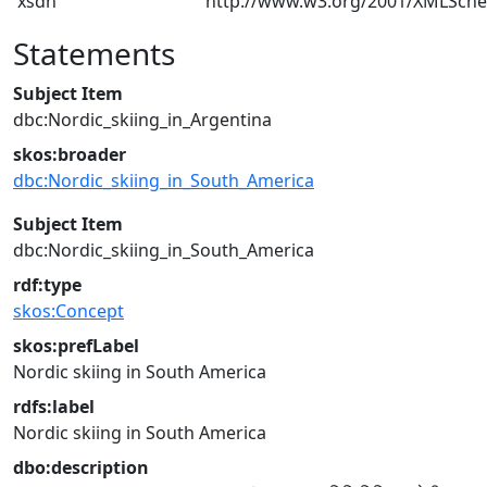
xsdh
http://www.w3.org/2001/XMLSch
Statements
Subject Item
dbc:Nordic_skiing_in_Argentina
skos:broader
dbc:Nordic_skiing_in_South_America
Subject Item
dbc:Nordic_skiing_in_South_America
rdf:type
skos:Concept
skos:prefLabel
Nordic skiing in South America
rdfs:label
Nordic skiing in South America
dbo:description