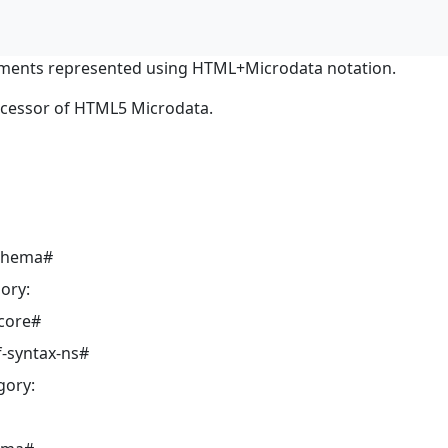
ments represented using HTML+Microdata notation.
ocessor of HTML5 Microdata.
schema#
ory:
core#
-syntax-ns#
gory: