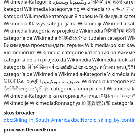
Wikimedia-Kategorie
د ويکيمېډيا وېشنيزه
विकिमिडिया श्रेणी
кате
kategori Wikimedia
kategorya ng Wikimedia
ウィキメディ
kategori Wikimedia
катэгорыя ў праекце Вікімедыя
кате
Wikimedia:Klassys
kategorija na Wikimediji
Wikimedia kat
Wikimedia
kategoria w projekcie Wikimedia
विकिमीडिया श्रेणी
categoría de Wikimedia
维基媒体分类
tudalen categori Wi
Викимедиа проектындагы төркем
Wikimedia-bólkur
kaw
Vicimediorum
Wikimedia-categorie
категория на Уиким
categoria de um projeto da Wikimedia
Wikimedia-luokka
kategorisi
विकिपीडिया वर्ग
വിക്കിമീഡിയ വർഗ്ഗം
หน้าหมวดหมู่วิกิม
categoría de Wikimedia
Wikimedia-Kategorie
Vikimédia 
વિકિપીડિયા શ્રેણી
تصنيف بتاع ويكيميديا
Wikimedia-kategorie
k
විකිමීඩියා ප්‍රභේද පිටුව
categorie a unui proiect Wikimedia
k
Wikimedia-Kategorie
категорияд Ангилал
উইকিমিডিয়া বিষয়শ্রেণ
Wikimedije
Wikimedia:Ronnaghys
維基媒體分類
categoría
skos:broader
dbc:Skiing_in_South_America
dbc:Nordic_skiing_by_conti
prov:wasDerivedFrom