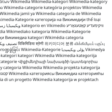
άτων Wikimedia
Wikimedia-kategori
Wikimedia-kategory
ია
Wikimedia-categorie
kategória projektov Wikimedia
Wikimedia
jamii ya Wikimedia
categoria de Wikimedia
kimedia-Kategorie
категорија на Викимедији
thể loại
کیمیڈیا زمرہ
kategorio en Vikimedio
וויקימעדיע קאַטעגאָריע
dia
Wikimediako kategoria
Wikimedia-Kategorie
ҳи Викимедиа
kategori Wikimédia
categoria
 ويكيميديا
विकिमिडिया श्रेणी
위키미디어 분류
விக்கிமீடியப் பகுப்பு
ဏ္ဍခွဲခြင်း
Wikimedia-Kategorie
پۆلی ویکیمیدیا
Vikimedya
-kategori
kategori Wikimedia
Wikimedia-kategoriija
categorie
Վիքիմեդիայի նախագծի կատեգորիա
ry
categoria Wikimedia
Wikimedia projekta kategorija
ימדיה
Wikimedia категориясы
Викимедиа категорияһы
ia di un progetto Wikimedia
kategorija w projektach