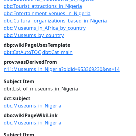
dbc:Tourist_attractions_in_Nigeria
dbc:Entertainment_venues_in_Nigeria
dbc:Cultural_organizations_based_in_Nigeria
dbc:Museums_in_Africa_by_country
dbc:Museums_by_country
dbp:wikiPageUsesTemplate
dbt:CatAutoTOC
dbt:Cat_main
prov:wasDerivedFrom
n11:Museums_in_Nigeria?oldid=953369230&ns=14
Subject Item
dbr:List_of_museums_in_Nigeria
dct:subject
dbc:Museums_in_Nigeria
dbo:wikiPageWikiLink
dbc:Museums_in_Nigeria
Subject Item