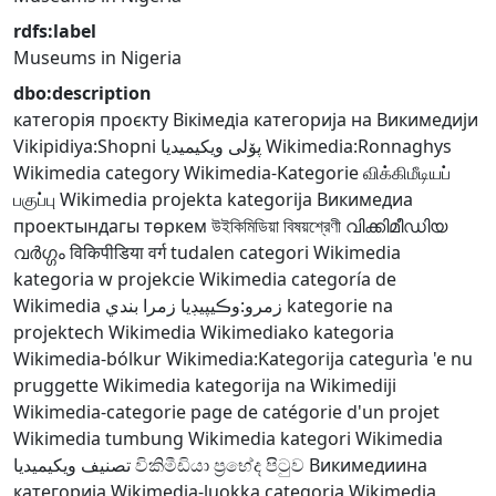
rdfs:label
Museums in Nigeria
dbo:description
категорія проєкту Вікімедіа
категорија на Викимедији
Vikipidiya:Shopni
پۆلی ویکیمیدیا
Wikimedia:Ronnaghys
Wikimedia category
Wikimedia-Kategorie
விக்கிமீடியப்
பகுப்பு
Wikimedia projekta kategorija
Викимедиа
проектындагы төркем
উইকিমিডিয়া বিষয়শ্রেণী
വിക്കിമീഡിയ
വർഗ്ഗം
विकिपीडिया वर्ग
tudalen categori Wikimedia
kategoria w projekcie Wikimedia
categoría de
Wikimedia
زمرو:وڪيپيڊيا زمرا بندي
kategorie na
projektech Wikimedia
Wikimediako kategoria
Wikimedia-bólkur
Wikimedia:Kategorija
categurìa 'e nu
pruggette Wikimedia
kategorija na Wikimediji
Wikimedia-categorie
page de catégorie d'un projet
Wikimedia
tumbung Wikimedia
kategori Wikimedia
تصنيف ويكيميديا
විකිමීඩියා ප්‍රභේද පිටුව
Викимедиина
категорија
Wikimedia-luokka
categoria Wikimedia