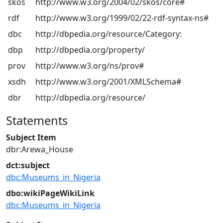
skos
http://www.w3.org/2004/02/skos/core#
rdf
http://www.w3.org/1999/02/22-rdf-syntax-ns#
dbc
http://dbpedia.org/resource/Category:
dbp
http://dbpedia.org/property/
prov
http://www.w3.org/ns/prov#
xsdh
http://www.w3.org/2001/XMLSchema#
dbr
http://dbpedia.org/resource/
Statements
Subject Item
dbr:Arewa_House
dct:subject
dbc:Museums_in_Nigeria
dbo:wikiPageWikiLink
dbc:Museums_in_Nigeria