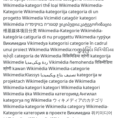
Wikimedia-kategori
thể loại Wikimedia
Wikimedia-
Kategorie
Wikimedia-kategoriija
categoria di un
progetto Wikimedia
Viciméid catagóir
kategori
Wikimédia
קטגוריה בוויקיפדיה
ვიკიპედია:კატეგორიზაცია
维基媒体项目分类
Wikimedia-Kategorie
Wikimédia-
kategória
catigurìa di nu pruggettu Wikimedia
гурӯҳи
Викимедиа
Vikimedya kategorisi
categorie în cadrul
unui proiect Wikimedia
Wikimedia:ကဏ္ဍခွဲခြင်း
વિકિપીડિયા
શ્રેણી
categoría de Wikimedia
विकिमिडिया श्रेणी
kategorija
Wikimedie
ردهٔ ویکی‌مدیا
Vikimédia ñemohenda
विकिमीडिया
श्रेणी
kawan Wikimèdia
Wikimedia-categorie
Wikimedia:Klassys
تصنيف بتاع ويكيميديا
kategorija w
projektach Wikimedije
categoria de Wikimedia
Wikimedia-kategori
kategori Wikimedia
kategori
Wikimedia
ẹ̀ka Wikimedia
категорияд Ангилал
kategorya ng Wikimedia
ウィキメディアのカテゴリ
Wikimedia-kategorie
Wikimedia category
Wikimedia-
Kategorie
категория в проекте Викимедиа
위키미디어