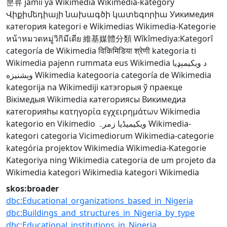
분류
jamii ya Wikimedia
Wikimedia-kategory
Վիքիմեդիայի նախագծի կատեգորիա
Уикимедия
категория
kategori e Wikimedias
Wikimedia-Kategorie
หน้าหมวดหมู่วิกิมีเดีย
維基媒體分類
Wîkîmediya:Kategorî
categoría de Wikimedia
विकिमिडिया श्रेणी
kategoria ti
Wikimedia
pajenn rummata eus Wikimedia
د ويکيمېډيا
وېشنيزه
Wikimedia kategooria
categoría de Wikimedia
kategorija na Wikimediji
катэгорыя ў праекце
Вікімедыя
Wikimedia категориясы
Викимедиа
категорияһы
κατηγορία εγχειρημάτων Wikimedia
kategorio en Vikimedio
ویکیمیڈیا زمرہ
Wikimedia-
kategori
categoria Vicimediorum
Wikimedia-categorie
kategória projektov Wikimedia
Wikimedia-Kategorie
Kategoriya ning Wikimedia
categoria de um projeto da
Wikimedia
kategori Wikimedia
kategori Wikimedia
skos:broader
dbc:Educational_organizations_based_in_Nigeria
dbc:Buildings_and_structures_in_Nigeria_by_type
dbc:Educational_institutions_in_Nigeria