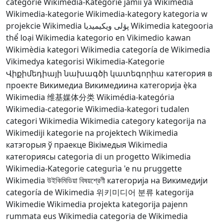
categorie
Wikimedia-Kategorie
jamii ya Wikimedia
Wikimedia-kategorie
Wikimedia-kategory
kategoria w
projekcie Wikimedia
پۆلی ویکیمیدیا
Wikimedia kategooria
thể loại Wikimedia
kategorio en Vikimedio
kawan
Wikimèdia
kategori Wikimedia
categoría de Wikimedia
Vikimedya kategorisi
Wikimedia-Kategorie
Վիքիմեդիայի նախագծի կատեգորիա
категория в
проекте Викимедиа
Викимедиина категорија
ẹ̀ka
Wikimedia
维基媒体分类
Wikimédia-kategória
Wikimedia-categorie
Wikimedia-kategori
tudalen
categori Wikimedia
Wikimedia category
kategorija na
Wikimediji
kategorie na projektech Wikimedia
катэгорыя ў праекце Вікімедыя
Wikimedia
категориясы
categoria di un progetto Wikimedia
Wikimedia-Kategorie
categurìa 'e nu pruggette
Wikimedia
উইকিমিডিয়া বিষয়শ্রেণী
категорија на Викимедији
categoría de Wikimedia
위키미디어 분류
kategorija
Wikimedie
Wikimedia projekta kategorija
pajenn
rummata eus Wikimedia
categoria de Wikimedia