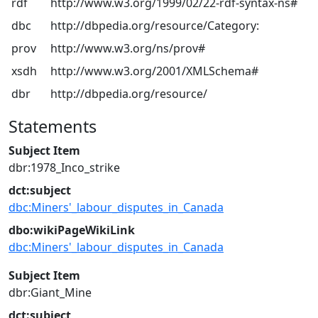
rdf
http://www.w3.org/1999/02/22-rdf-syntax-ns#
dbc
http://dbpedia.org/resource/Category:
prov
http://www.w3.org/ns/prov#
xsdh
http://www.w3.org/2001/XMLSchema#
dbr
http://dbpedia.org/resource/
Statements
Subject Item
dbr:1978_Inco_strike
dct:subject
dbc:Miners'_labour_disputes_in_Canada
dbo:wikiPageWikiLink
dbc:Miners'_labour_disputes_in_Canada
Subject Item
dbr:Giant_Mine
dct:subject