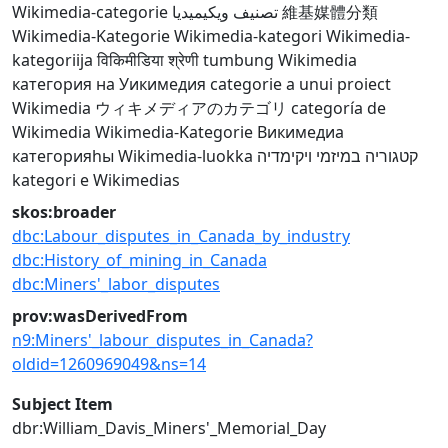
Wikimedia-categorie
تصنيف ويكيميديا
維基媒體分類
Wikimedia-Kategorie
Wikimedia-kategori
Wikimedia-
kategoriija
विकिमीडिया श्रेणी
tumbung Wikimedia
категория на Уикимедия
categorie a unui proiect
Wikimedia
ウィキメディアのカテゴリ
categoría de
Wikimedia
Wikimedia-Kategorie
Викимедиа
категорияһы
Wikimedia-luokka
קטגוריה במיזמי ויקימדיה
kategori e Wikimedias
skos:broader
dbc:Labour_disputes_in_Canada_by_industry
dbc:History_of_mining_in_Canada
dbc:Miners'_labor_disputes
prov:wasDerivedFrom
n9:Miners'_labour_disputes_in_Canada?
oldid=1260969049&ns=14
Subject Item
dbr:William_Davis_Miners'_Memorial_Day