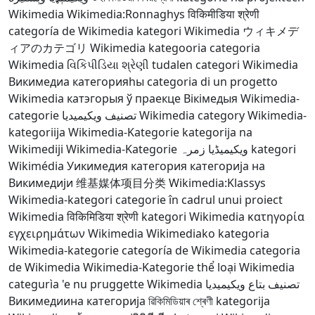
Wikimedia
Wikimedia:Ronnaghys
विकिमीडिया श्रेणी
categoría de Wikimedia
kategori Wikimedia
ウィキメデ
ィアのカテゴリ
Wikimedia kategooria
categoria
Wikimedia
વિકિપીડિયા શ્રેણી
tudalen categori Wikimedia
Викимедиа категорияһы
categoria di un progetto
Wikimedia
катэгорыя ў праекце Вікімедыя
Wikimedia-
categorie
تصنيف ويكيميديا
Wikimedia category
Wikimedia-
kategoriija
Wikimedia-Kategorie
kategorija na
Wikimediji
Wikimedia-Kategorie
ویکیمیڈیا زمرہ
kategori
Wikimédia
Уикимедия категория
категорија на
Викимедији
维基媒体项目分类
Wikimedia:Klassys
Wikimedia-kategori
categorie în cadrul unui proiect
Wikimedia
विकिमिडिया श्रेणी
kategori Wikimedia
κατηγορία
εγχειρημάτων Wikimedia
Wikimediako kategoria
Wikimedia-kategorie
categoría de Wikimedia
categoria
de Wikimedia
Wikimedia-Kategorie
thể loại Wikimedia
categurìa 'e nu pruggette Wikimedia
تصنيف بتاع ويكيميديا
Викимедиина категорија
ৱিকিমিডিয়াৰ শ্ৰেণী
kategorija