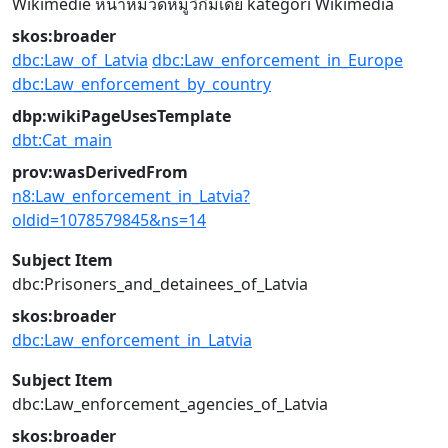
Wikimedie
หน้าหมวดหมู่วิกิมีเดีย
kategori Wikimedia
skos:broader
dbc:Law_of_Latvia
dbc:Law_enforcement_in_Europe
dbc:Law_enforcement_by_country
dbp:wikiPageUsesTemplate
dbt:Cat_main
prov:wasDerivedFrom
n8:Law_enforcement_in_Latvia?
oldid=1078579845&ns=14
Subject Item
dbc:Prisoners_and_detainees_of_Latvia
skos:broader
dbc:Law_enforcement_in_Latvia
Subject Item
dbc:Law_enforcement_agencies_of_Latvia
skos:broader