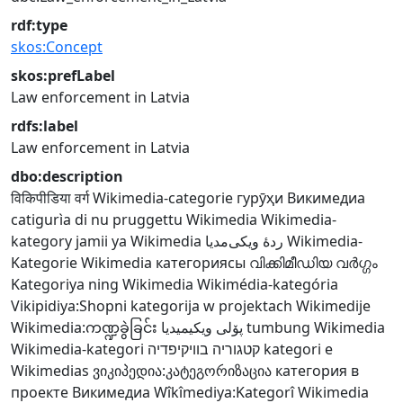
rdf:type
skos:Concept
skos:prefLabel
Law enforcement in Latvia
rdfs:label
Law enforcement in Latvia
dbo:description
विकिपीडिया वर्ग
Wikimedia-categorie
гурӯҳи Викимедиа
catigurìa di nu pruggettu Wikimedia
Wikimedia-
kategory
jamii ya Wikimedia
ردهٔ ویکی‌مدیا
Wikimedia-
Kategorie
Wikimedia категориясы
വിക്കിമീഡിയ വർഗ്ഗം
Kategoriya ning Wikimedia
Wikimédia-kategória
Vikipidiya:Shopni
kategorija w projektach Wikimedije
Wikimedia:ကဏ္ဍခွဲခြင်း
پۆلی ویکیمیدیا
tumbung Wikimedia
Wikimedia-kategori
קטגוריה בוויקיפדיה
kategori e
Wikimedias
ვიკიპედია:კატეგორიზაცია
категория в
проекте Викимедиа
Wîkîmediya:Kategorî
Wikimedia