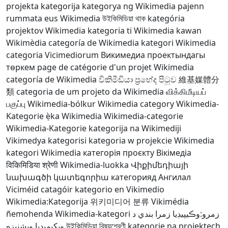
projekta kategorija
kategorya ng Wikimedia
pajenn
rummata eus Wikimedia
উইকিমিডিয়া থাক
kategória
projektov Wikimedia
kategoria ti Wikimedia
kawan
Wikimèdia
categoría de Wikimedia
kategori Wikimedia
categoria Vicimediorum
Викимедиа проектындагы
төркем
page de catégorie d'un projet Wikimedia
categoría de Wikimedia
විකිමීඩියා ප්‍රභේද පිටුව
維基媒體分
類
categoria de um projeto da Wikimedia
விக்கிமீடியப்
பகுப்பு
Wikimedia-bólkur
Wikimedia category
Wikimedia-
Kategorie
ẹ̀ka Wikimedia
Wikimedia-categorie
Wikimedia-Kategorie
kategorija na Wikimediji
Vikimedya kategorisi
kategoria w projekcie Wikimedia
kategori Wikimedia
категорія проєкту Вікімедіа
विकिमिडिया श्रेणी
Wikimedia-luokka
Վիքիմեդիայի
նախագծի կատեգորիա
категорияд Ангилал
Viciméid catagóir
kategorio en Vikimedio
Wikimedia:Kategorija
위키미디어 분류
Vikimédia
ñemohenda
Wikimedia-kategori
د
زمرو:وڪيپيڊيا زمرا بندي
ويکيمېډيا وېشنيزه
উইকিমিডিয়া বিষয়শ্রেণী
kategorie na projektech