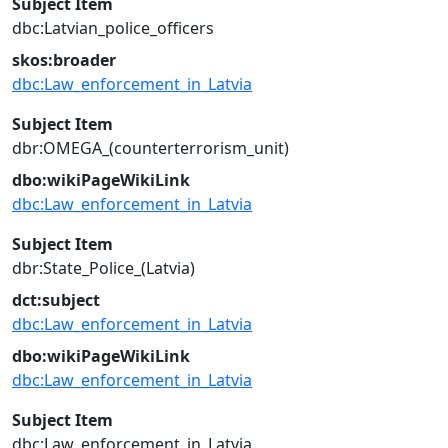
Subject Item
dbc:Latvian_police_officers
skos:broader
dbc:Law_enforcement_in_Latvia
Subject Item
dbr:OMEGA_(counterterrorism_unit)
dbo:wikiPageWikiLink
dbc:Law_enforcement_in_Latvia
Subject Item
dbr:State_Police_(Latvia)
dct:subject
dbc:Law_enforcement_in_Latvia
dbo:wikiPageWikiLink
dbc:Law_enforcement_in_Latvia
Subject Item
dbc:Law_enforcement_in_Latvia