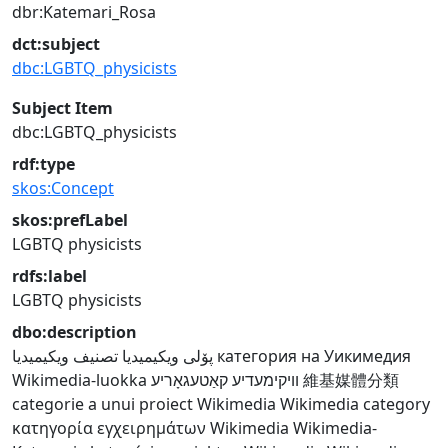
dbr:Katemari_Rosa
dct:subject
dbc:LGBTQ_physicists
Subject Item
dbc:LGBTQ_physicists
rdf:type
skos:Concept
skos:prefLabel
LGBTQ physicists
rdfs:label
LGBTQ physicists
dbo:description
تصنيف ويكيميديا
پۆلی ویکیمیدیا
категория на Уикимедия
Wikimedia-luokka
וויקימעדיע קאַטעגאָריע
維基媒體分類
categorie a unui proiect Wikimedia
Wikimedia category
κατηγορία εγχειρημάτων Wikimedia
Wikimedia-