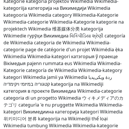
Kategorie
kategória projektov Wikimedia
Wikimedia-
kategoriija
категорија на Викимедији
Wikimedia
kategooria
Wikimedia category
Wikimedia-Kategorie
Wikimedia-categorie
Wikimedia-Kategorie
kategorie na
projektech Wikimedia
维基媒体分类
kategorija
Wikimedie
гурӯҳи Викимедиа
વિકિપીડિયા શ્રેણી
categoría
de Wikimedia
categoria de Wikimedia
Wikimedia-
categorie
page de catégorie d'un projet Wikimédia
ẹ̀ka
Wikimedia
Wikimedia-kategori
катэгорыя ў праекце
Вікімедыя
pajenn rummata eus Wikimedia
Wikimedia-
Kategorie
categoría de Wikimedia
Wikimedia-kategory
kategori Wikimedia
jamii ya Wikimedia
ردهٔ ویکی‌پدیا
קטגוריה במיזמי ויקימדיה
kategorija na Wikimediji
категория в проекте Викимедиа
Wikimedia-categorie
categoria di un progetto Wikimedia
ウィキメディアのカ
テゴリ
categurìa 'e nu pruggette Wikimedia
Wikimedia-
kategori
Викимедиина категорија
kategori Wikimedia
위키미디어 분류
kategorija na Wikimediji
thể loại
Wikimedia
tumbung Wikimedia
Wikimedia-kategorie