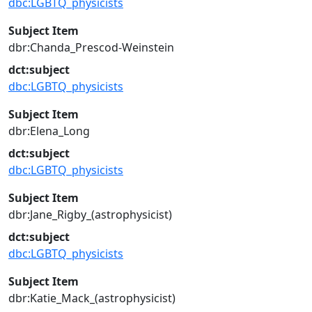
dbc:LGBTQ_physicists
Subject Item
dbr:Chanda_Prescod-Weinstein
dct:subject
dbc:LGBTQ_physicists
Subject Item
dbr:Elena_Long
dct:subject
dbc:LGBTQ_physicists
Subject Item
dbr:Jane_Rigby_(astrophysicist)
dct:subject
dbc:LGBTQ_physicists
Subject Item
dbr:Katie_Mack_(astrophysicist)