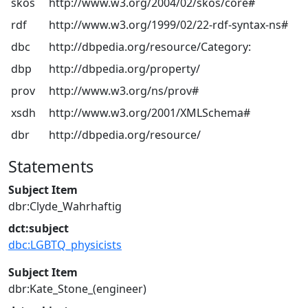
skos
http://www.w3.org/2004/02/skos/core#
rdf
http://www.w3.org/1999/02/22-rdf-syntax-ns#
dbc
http://dbpedia.org/resource/Category:
dbp
http://dbpedia.org/property/
prov
http://www.w3.org/ns/prov#
xsdh
http://www.w3.org/2001/XMLSchema#
dbr
http://dbpedia.org/resource/
Statements
Subject Item
dbr:Clyde_Wahrhaftig
dct:subject
dbc:LGBTQ_physicists
Subject Item
dbr:Kate_Stone_(engineer)