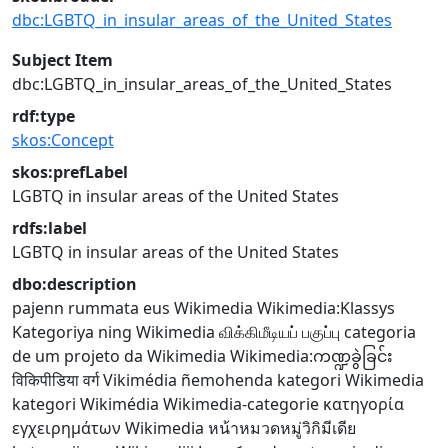
dbc:LGBTQ_in_insular_areas_of_the_United_States
Subject Item
dbc:LGBTQ_in_insular_areas_of_the_United_States
rdf:type
skos:Concept
skos:prefLabel
LGBTQ in insular areas of the United States
rdfs:label
LGBTQ in insular areas of the United States
dbo:description
pajenn rummata eus Wikimedia
Wikimedia:Klassys
Kategoriya ning Wikimedia
விக்கிமீடியப் பகுப்பு
categoria
de um projeto da Wikimedia
Wikimedia:ကဏ္ဍခွဲခြင်း
विकिपीडिया वर्ग
Vikimédia ñemohenda
kategori Wikimedia
kategori Wikimédia
Wikimedia-categorie
κατηγορία
εγχειρημάτων Wikimedia
หน้าหมวดหมู่วิกิมีเดีย