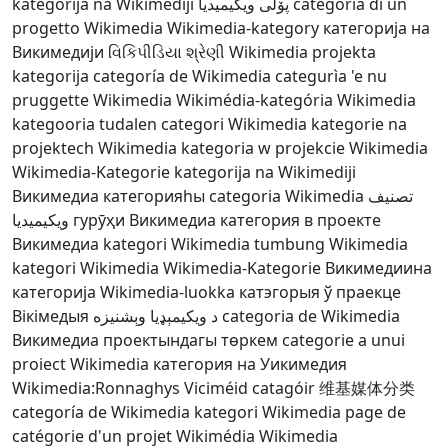
kategorija na Wikimediji
پۆلی ویکیمیدیا
categoria di un
progetto Wikimedia
Wikimedia-kategory
категорија на
Викимедији
વિકિપીડિયા શ્રેણી
Wikimedia projekta
kategorija
categoría de Wikimedia
categurìa 'e nu
pruggette Wikimedia
Wikimédia-kategória
Wikimedia
kategooria
tudalen categori Wikimedia
kategorie na
projektech Wikimedia
kategoria w projekcie Wikimedia
Wikimedia-Kategorie
kategorija na Wikimediji
Викимедиа категорияһы
categoria Wikimedia
تصنيف
ويكيميديا
гурӯҳи Викимедиа
категория в проекте
Викимедиа
kategori Wikimedia
tumbung Wikimedia
kategori Wikimedia
Wikimedia-Kategorie
Викимедиина
категорија
Wikimedia-luokka
катэгорыя ў праекце
Вікімедыя
د ويکيمېډيا وېشنيزه
categoria de Wikimedia
Викимедиа проектындагы төркем
categorie a unui
proiect Wikimedia
категория на Уикимедия
Wikimedia:Ronnaghys
Viciméid catagóir
维基媒体分类
categoría de Wikimedia
kategori Wikimedia
page de
catégorie d'un projet Wikimédia
Wikimedia