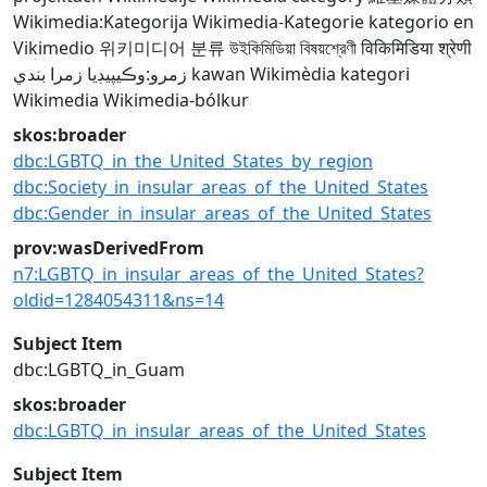
Wikimedia:Kategorija
Wikimedia-Kategorie
kategorio en
Vikimedio
위키미디어 분류
উইকিমিডিয়া বিষয়শ্রেণী
विकिमिडिया श्रेणी
زمرو:وڪيپيڊيا زمرا بندي
kawan Wikimèdia
kategori
Wikimedia
Wikimedia-bólkur
skos:broader
dbc:LGBTQ_in_the_United_States_by_region
dbc:Society_in_insular_areas_of_the_United_States
dbc:Gender_in_insular_areas_of_the_United_States
prov:wasDerivedFrom
n7:LGBTQ_in_insular_areas_of_the_United_States?
oldid=1284054311&ns=14
Subject Item
dbc:LGBTQ_in_Guam
skos:broader
dbc:LGBTQ_in_insular_areas_of_the_United_States
Subject Item