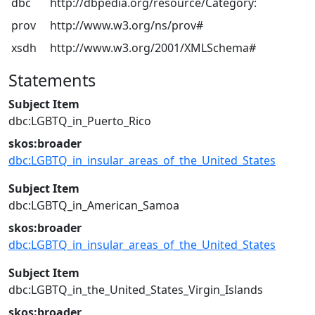
dbc
http://dbpedia.org/resource/Category:
prov
http://www.w3.org/ns/prov#
xsdh
http://www.w3.org/2001/XMLSchema#
Statements
Subject Item
dbc:LGBTQ_in_Puerto_Rico
skos:broader
dbc:LGBTQ_in_insular_areas_of_the_United_States
Subject Item
dbc:LGBTQ_in_American_Samoa
skos:broader
dbc:LGBTQ_in_insular_areas_of_the_United_States
Subject Item
dbc:LGBTQ_in_the_United_States_Virgin_Islands
skos:broader