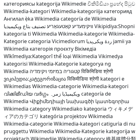
категориясы
kategorija Wikimedie
විකිමීඩියා ප්‍රභේද පිටුව
Wikimedia-kategori
Wikimedia-kategoriija
категорияд
Ангилал
ẹ̀ka Wikimedia
categoría de Wikimedia
تصنيف بتاع ويكيميديا
וויקימעדיע קאַטעגאָריע
Vikipidiya:Shopni
kategoria ti Wikimedia
Wikimedia-kategorie
Wikimedia-
Kategorie
categoria Vicimediorum
ردهٔ ویکی‌پدیا
jamii ya
Wikimedia
категорія проєкту Вікімедіа
Wîkîmediya:Kategorî
thể loại Wikimedia
Vikimedya
kategorisi
Wikimedia-Kategorie
kategorya ng
Wikimedia
קטגוריה במיזמי ויקימדיה
विकिमिडिया श्रेणी
ვიკიპედია:კატეგორიზაცია
विकिमीडिया श्रेणी
kategori e
Wikimedias
Wikimedia-categorie
Wikimedia-kategori
വിക്കിമീഡിയ വർഗ്ഗം
ویکیمیڈیا زمرہ
categoría de
Wikimedia
Վիքիմեդիայի նախագծի կատեգորիա
Wikimedia category
Wikimediako kategoria
ウィキメデ
ィアのカテゴリ
kategória projektov Wikimedia
Wikimedia-categorie
Wikimedia-kategori
catigurìa di nu
pruggettu Wikimedia
Wikimedia-Kategorie
kategorija w
projektach Wikimedije
Wikimedia category
維基媒體分類