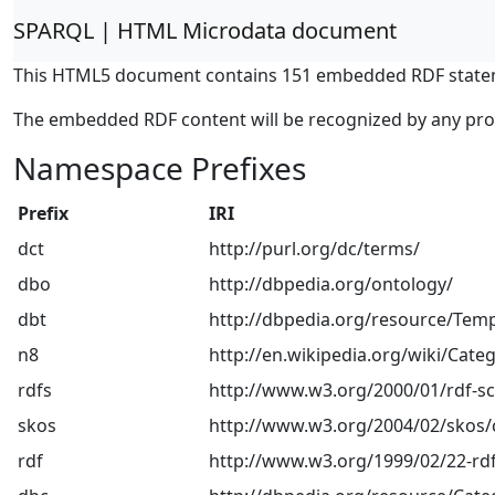
SPARQL | HTML Microdata document
This HTML5 document contains 151 embedded RDF state
The embedded RDF content will be recognized by any pr
Namespace Prefixes
Prefix
IRI
dct
http://purl.org/dc/terms/
dbo
http://dbpedia.org/ontology/
dbt
http://dbpedia.org/resource/Temp
n8
http://en.wikipedia.org/wiki/Categ
rdfs
http://www.w3.org/2000/01/rdf-
skos
http://www.w3.org/2004/02/skos/
rdf
http://www.w3.org/1999/02/22-rdf