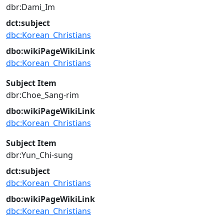
dbr:Dami_Im
dct:subject
dbc:Korean_Christians
dbo:wikiPageWikiLink
dbc:Korean_Christians
Subject Item
dbr:Choe_Sang-rim
dbo:wikiPageWikiLink
dbc:Korean_Christians
Subject Item
dbr:Yun_Chi-sung
dct:subject
dbc:Korean_Christians
dbo:wikiPageWikiLink
dbc:Korean_Christians