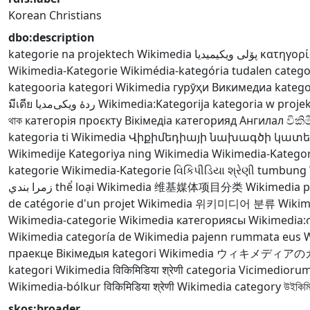
Korean Christians
dbo:description
kategorie na projektech Wikimedia
پۆلی ویکیمیدیا
κατηγορί
Wikimedia-Kategorie
Wikimédia-kategória
tudalen catego
kategooria
kategori Wikimedia
гурӯҳи Викимедиа
katego
มีเดีย
ردهٔ ویکی‌مدیا
Wikimedia:Kategorija
kategoria w proje
থাক
категорія проєкту Вікімедіа
категорияд Ангилал
විකිම
kategoria ti Wikimedia
Վիքիմեդիայի նախագծի կատ
Wikimedije
Kategoriya ning Wikimedia
Wikimedia-Kategor
kategorie
Wikimedia-Kategorie
વિકિપીડિયા શ્રેણી
tumbung 
زمرا بندي
thể loại Wikimedia
维基媒体项目分类
Wikimedia p
de catégorie d'un projet Wikimedia
위키미디어 분류
Wikim
Wikimedia-categorie
Wikimedia категориясы
Wikimedia:ကဏ
Wikimedia
categoría de Wikimedia
pajenn rummata eus 
праекце Вікімедыя
kategori Wikimedia
ウィキメディアの
kategori Wikimedia
विकिमिडिया श्रेणी
categoria Vicimedioru
Wikimedia-bólkur
विकिमिडिया श्रेणी
Wikimedia category
উইকিমিড
skos:broader