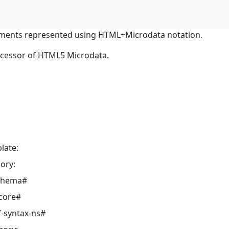
ments represented using HTML+Microdata notation.
ocessor of HTML5 Microdata.
late:
ory:
schema#
core#
-syntax-ns#