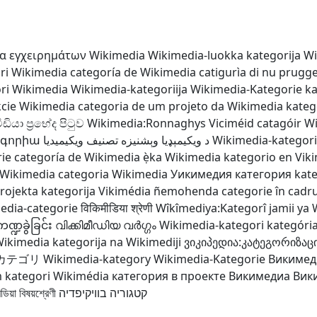
α εγχειρημάτων Wikimedia
Wikimedia-luokka
kategorija W
ri Wikimedia
categoría de Wikimedia
catigurìa di nu prugg
ri Wikimedia
Wikimedia-kategoriija
Wikimedia-Kategorie
k
kcie Wikimedia
categoria de um projeto da Wikimedia
kateg
ීඩියා ප්‍රභේද පිටුව
Wikimedia:Ronnaghys
Viciméid catagóir
Wi
եգորիա
تصنيف ويكيميديا
د ويکيمېډيا وېشنيزه
Wikimedia-kategori
ie
categoría de Wikimedia
ẹ̀ka Wikimedia
kategorio en Vik
Wikimedia
categoria Wikimedia
Уикимедия категория
kate
rojekta kategorija
Vikimédia ñemohenda
categorie în cadr
edia-categorie
विकिमीडिया श्रेणी
Wîkîmediya:Kategorî
jamii ya
္ဍခွဲခြင်း
വിക്കിമീഡിയ വർഗ്ഗം
Wikimedia-kategori
kategóri
Wikimedia
kategorija na Wikimediji
ვიკიპედია:კატეგორიზაც
カテゴリ
Wikimedia-kategory
Wikimedia-Kategorie
Викимед
m
kategori Wikimédia
категория в проекте Викимедиа
Вик
িয়া বিষয়শ্রেণী
קטגוריה בוויקיפדיה