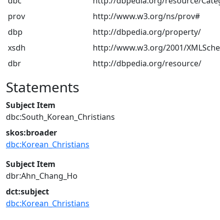
dbc
http://dbpedia.org/resource/Cate
prov
http://www.w3.org/ns/prov#
dbp
http://dbpedia.org/property/
xsdh
http://www.w3.org/2001/XMLSch
dbr
http://dbpedia.org/resource/
Statements
Subject Item
dbc:South_Korean_Christians
skos:broader
dbc:Korean_Christians
Subject Item
dbr:Ahn_Chang_Ho
dct:subject
dbc:Korean_Christians