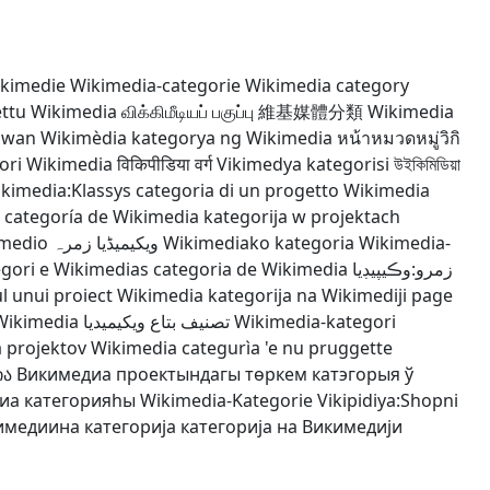
ikimedie
Wikimedia-categorie
Wikimedia category
ettu Wikimedia
விக்கிமீடியப் பகுப்பு
維基媒體分類
Wikimedia
awan Wikimèdia
kategorya ng Wikimedia
หน้าหมวดหมู่วิกิ
ori Wikimedia
विकिपीडिया वर्ग
Vikimedya kategorisi
উইকিমিডিয়া
kimedia:Klassys
categoria di un progetto Wikimedia
categoría de Wikimedia
kategorija w projektach
imedio
ویکیمیڈیا زمرہ
Wikimediako kategoria
Wikimedia-
gori e Wikimedias
categoria de Wikimedia
زمرو:وڪيپيڊيا
ul unui proiect Wikimedia
kategorija na Wikimediji
page
 Wikimedia
تصنيف بتاع ويكيميديا
Wikimedia-kategori
a projektov Wikimedia
categurìa 'e nu pruggette
ია
Викимедиа проектындагы төркем
катэгорыя ў
иа категорияһы
Wikimedia-Kategorie
Vikipidiya:Shopni
имедиина категорија
категорија на Викимедији