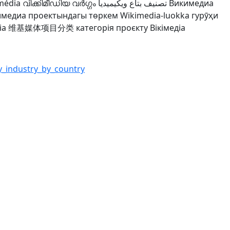
média
വിക്കിമീഡിയ വർഗ്ഗം
تصنيف بتاع ويكيميديا
Викимедиа
имедиа проектындагы төркем
Wikimedia-luokka
гурӯҳи
ia
维基媒体项目分类
категорія проєкту Вікімедіа
ty_industry_by_country