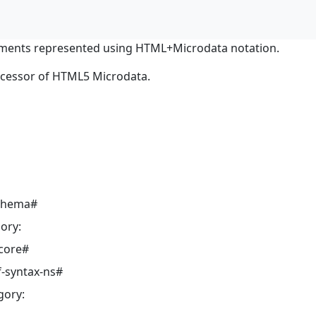
ments represented using HTML+Microdata notation.
ocessor of HTML5 Microdata.
schema#
ory:
core#
-syntax-ns#
gory: