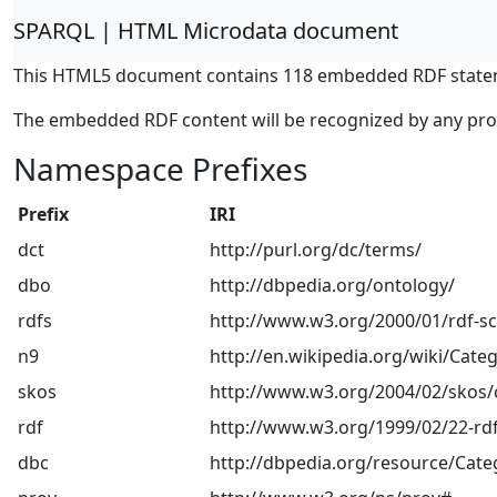
SPARQL | HTML Microdata document
This HTML5 document contains 118 embedded RDF state
The embedded RDF content will be recognized by any pr
Namespace Prefixes
Prefix
IRI
dct
http://purl.org/dc/terms/
dbo
http://dbpedia.org/ontology/
rdfs
http://www.w3.org/2000/01/rdf-
n9
http://en.wikipedia.org/wiki/Categ
skos
http://www.w3.org/2004/02/skos/
rdf
http://www.w3.org/1999/02/22-rdf
dbc
http://dbpedia.org/resource/Cate