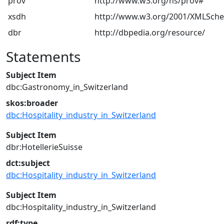
prov
http://www.w3.org/ns/prov#
xsdh
http://www.w3.org/2001/XMLSch
dbr
http://dbpedia.org/resource/
Statements
Subject Item
dbc:Gastronomy_in_Switzerland
skos:broader
dbc:Hospitality_industry_in_Switzerland
Subject Item
dbr:HotellerieSuisse
dct:subject
dbc:Hospitality_industry_in_Switzerland
Subject Item
dbc:Hospitality_industry_in_Switzerland
rdf:type