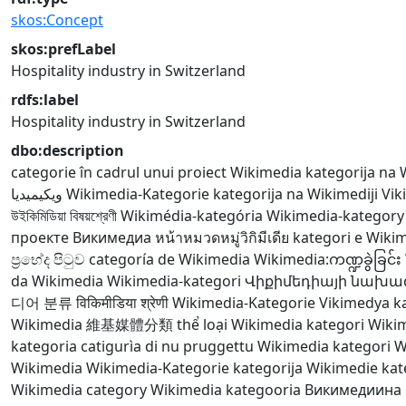
skos:Concept
skos:prefLabel
Hospitality industry in Switzerland
rdfs:label
Hospitality industry in Switzerland
dbo:description
categorie în cadrul unui proiect Wikimedia
kategorija na 
ويكيميديا
Wikimedia-Kategorie
kategorija na Wikimediji
Vik
উইকিমিডিয়া বিষয়শ্রেণী
Wikimédia-kategória
Wikimedia-kategory
проекте Викимедиа
หน้าหมวดหมู่วิกิมีเดีย
kategori e Wiki
ප්‍රභේද පිටුව
categoría de Wikimedia
Wikimedia:ကဏ္ဍခွဲခြင်း
da Wikimedia
Wikimedia-kategori
Վիքիմեդիայի նախա
디어 분류
विकिमीडिया श्रेणी
Wikimedia-Kategorie
Vikimedya ka
Wikimedia
維基媒體分類
thể loại Wikimedia
kategori Wiki
kategoria
catigurìa di nu pruggettu Wikimedia
kategori 
Wikimedia
Wikimedia-Kategorie
kategorija Wikimedie
kat
Wikimedia category
Wikimedia kategooria
Викимедиина 