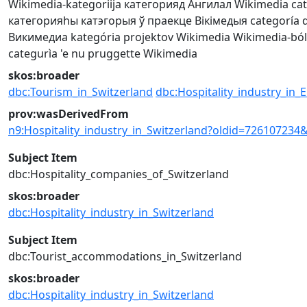
Wikimedia-kategoriija
категорияд Ангилал
Wikimedia ca
категорияһы
катэгорыя ў праекце Вікімедыя
categoría 
Викимедиа
kategória projektov Wikimedia
Wikimedia-bó
categurìa 'e nu pruggette Wikimedia
skos:broader
dbc:Tourism_in_Switzerland
dbc:Hospitality_industry_in_
prov:wasDerivedFrom
n9:Hospitality_industry_in_Switzerland?oldid=726107234
Subject Item
dbc:Hospitality_companies_of_Switzerland
skos:broader
dbc:Hospitality_industry_in_Switzerland
Subject Item
dbc:Tourist_accommodations_in_Switzerland
skos:broader
dbc:Hospitality_industry_in_Switzerland