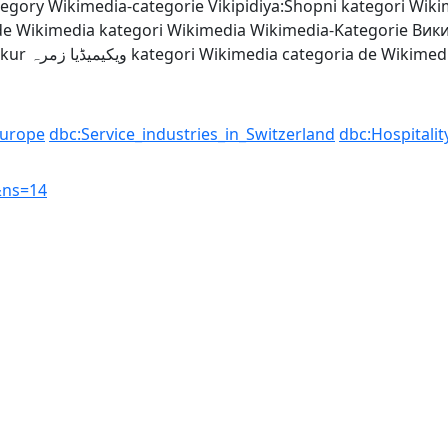
tegory
Wikimedia-categorie
Vikipidiya:Shopni
kategori Wiki
de Wikimedia
kategori Wikimedia
Wikimedia-Kategorie
Вик
lkur
ویکیمیڈیا زمرہ
kategori Wikimedia
categoria de Wikimed
Europe
dbc:Service_industries_in_Switzerland
dbc:Hospitali
&ns=14