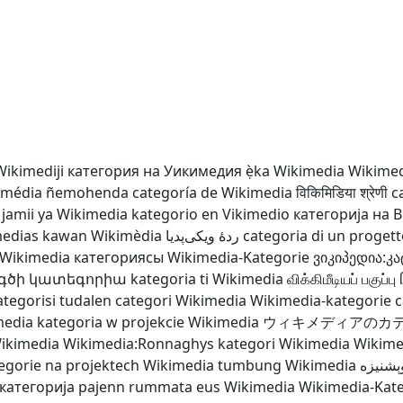
Wikimediji
категория на Уикимедия
ẹ̀ka Wikimedia
Wikimed
imédia ñemohenda
categoría de Wikimedia
विकिमिडिया श्रेणी
c
jamii ya Wikimedia
kategorio en Vikimedio
категорија на 
medias
kawan Wikimèdia
ردهٔ ویکی‌پدیا
categoria di un proget
Wikimedia категориясы
Wikimedia-Kategorie
ვიკიპედია:კ
գծի կատեգորիա
kategoria ti Wikimedia
விக்கிமீடியப் பகுப்பு
tegorisi
tudalen categori Wikimedia
Wikimedia-kategorie
c
media
kategoria w projekcie Wikimedia
ウィキメディアのカ
Wikimedia
Wikimedia:Ronnaghys
kategori Wikimedia
Wikime
egorie na projektech Wikimedia
tumbung Wikimedia
وېشنيزه
категорија
pajenn rummata eus Wikimedia
Wikimedia-Kat