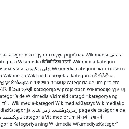
ia-categorie
κατηγορία εγχειρημάτων Wikimedia
تصنيف
ategoria Wikimedia
विकिमिडिया श्रेणी
Wikimedia-kategori
Викимедији
پۆلی ویکیمیدیا
Wikimedia-categorie
категория в
to Wikimedia
Wikimedia projekta kategorija
විකිමීඩියා
ატეგორიზაცია
קטגוריה בוויקיפדיה
categoria de um projeto
વિકિપીડિયા શ્રેણી
kategorija w projektach Wikimedije
위키미
ategoría de Wikimedia
Viciméid catagóir
kategorya ng
テゴリ
Wikimedia-kategori
Wikimedia:Klassys
Wikimediako
dia:Kategorija
زمرو:وڪيپيڊيا زمرا بندي
page de catégorie de
د ويکيمېډيا 
categoria Vicimediorum
विकिपीडिया वर्ग
egorie
Kategoriya ning Wikimedia
Wîkîmediya:Kategorî