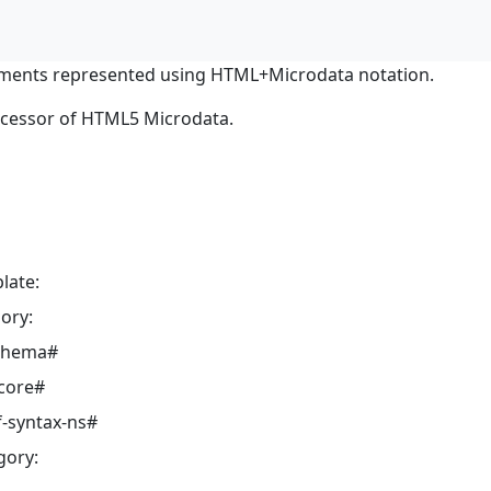
ments represented using HTML+Microdata notation.
ocessor of HTML5 Microdata.
late:
ory:
schema#
core#
-syntax-ns#
gory: