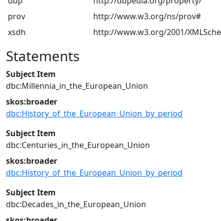
dbp
http://dbpedia.org/property/
prov
http://www.w3.org/ns/prov#
xsdh
http://www.w3.org/2001/XMLSch
Statements
Subject Item
dbc:Millennia_in_the_European_Union
skos:broader
dbc:History_of_the_European_Union_by_period
Subject Item
dbc:Centuries_in_the_European_Union
skos:broader
dbc:History_of_the_European_Union_by_period
Subject Item
dbc:Decades_in_the_European_Union
skos:broader