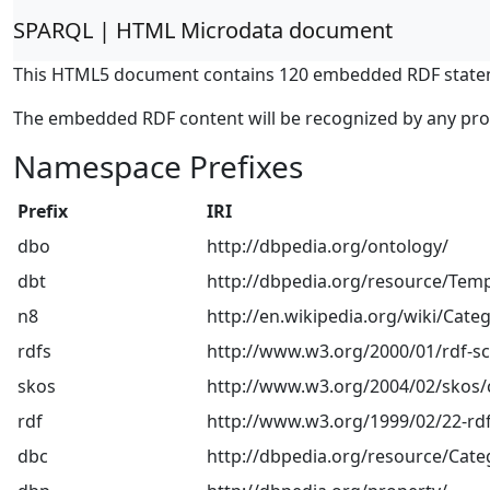
SPARQL | HTML Microdata document
This HTML5 document contains 120 embedded RDF state
The embedded RDF content will be recognized by any pr
Namespace Prefixes
Prefix
IRI
dbo
http://dbpedia.org/ontology/
dbt
http://dbpedia.org/resource/Temp
n8
http://en.wikipedia.org/wiki/Categ
rdfs
http://www.w3.org/2000/01/rdf-
skos
http://www.w3.org/2004/02/skos/
rdf
http://www.w3.org/1999/02/22-rdf
dbc
http://dbpedia.org/resource/Cate