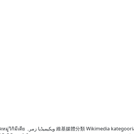
มู่วิกิมีเดีย
ویکیمیڈیا زمرہ
維基媒體分類
Wikimedia kategoori