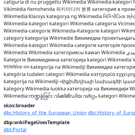
catigurìa di nu pruggettu Wikimedia
Wikimedia-kategori
व
Vikimédia ñemohenda
위키미디어 분류
категория в прое
Wikimedia:Klassys
kategorya ng Wikimedia
વિકિપીડિયા શ્રે
Wikimedia-kategori
kategori Wikimedia
categoria Vicime
Wikimedia-categorie
Wikimedia-Kategorie
kategori Wiki
category
kategorija Wikimedie
Викимедиа проектындаг
Wikimedia-kategori
Wikimedia-categorie
категорія проєк
Wikimedia
Wikimedia категориясы
kawan Wikimèdia
بندي
Kategorie
Викимедиина категорија
kategori Wikimedia
V
উইকিমিডিয়া থাক
kategorija na Wikimediji
Викимедиа категор
kategória
tudalen categori Wikimedia
κατηγορία εγχειρ
kategorija na Wikimediji
Վիքիմեդիայի նախագծի կա
kategory
Wikimedia-luokka
категорија на Викимедији
Wi
Wikimedia:ကဏ္ဍခွဲခြင်း
വിക്കിമീഡിയ വർഗ്ഗം
kategori Wikim
skos:broader
dbc:History_of_the_European_Union
dbc:History_of_Euro
dbp:wikiPageUsesTemplate
dbt:Portal