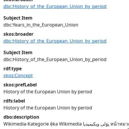
dbc:History_of_the_European_Union_by_period
Subject Item
dbc:Years_in_the_European_Union
skos:broader
dbc:History_of_the_European_Union_by_period
Subject Item
dbc:History_of_the_European_Union_by_period
rdf:type
skos:Concept
skos:prefLabel
History of the European Union by period
rdfs:label
History of the European Union by period
dbo:description
Wikimedia-Kategorie
ẹ̀ka Wikimedia
پۆلی ویکیمیدیا
หน้าหมวดห