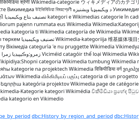
िकिमिडिया श्रेणी
Wikimedia-categorie
ウィキメディアのカテゴ
кте Викимедиа
উইকিমিডিয়া বিষয়শ্রেণী
د ويکيمېډيا وېشنيزه
Уикимедия
ણી
تصنيف بتاع ويكيميديا
kategori e Wikimedias
categorie în cad
diorum
pajenn rummata eus Wikimedia
Wikimedia:Kategori
media
kategoria ti Wikimedia
categoría de Wikimedia
Wikime
ы төркем
تصنيف ويكيميديا
Wikimedia-kategoriija
维基媒体项目
ту Вікімедіа
categurìa 'e nu pruggette Wikimedia
Vikimedya
زمرو:وڪيپيڊيا زمرا 
Viciméid catagóir
thể loại Wikimedia
Wik
ikipidiya:Shopni
categoria Wikimedia
tumbung Wikimedia
ияһы
kategorie na projektech Wikimedia
विकिपीडिया वर्ग
ვიკიპე
ημάτων Wikimedia
விக்கிமீடியப் பகுப்பு
categoria di un progett
տեգորիա
kategória projektov Wikimedia
page de catégorie
kimedia-Kategorie
kategori Wikimédia
විකිමීඩියා ප්‍රභේද පිටුව
edia
kategorio en Vikimedio
pe_by_period
dbc:History_by_region_and_period
dbc:Histo