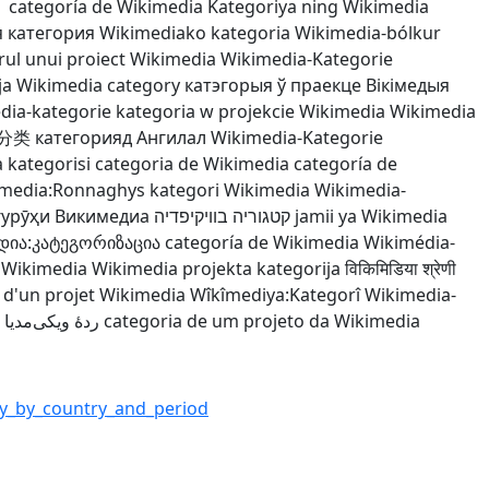
リ
categoría de Wikimedia
Kategoriya ning Wikimedia
 категория
Wikimediako kategoria
Wikimedia-bólkur
rul unui proiect Wikimedia
Wikimedia-Kategorie
ja
Wikimedia category
катэгорыя ў праекце Вікімедыя
dia-kategorie
kategoria w projekcie Wikimedia
Wikimedia
分类
категорияд Ангилал
Wikimedia-Kategorie
 kategorisi
categoria de Wikimedia
categoría de
imedia:Ronnaghys
kategori Wikimedia
Wikimedia-
гурӯҳи Викимедиа
קטגוריה בוויקיפדיה
jamii ya Wikimedia
დია:კატეგორიზაცია
categoría de Wikimedia
Wikimédia-
o Wikimedia
Wikimedia projekta kategorija
विकिमिडिया श्रेणी
 d'un projet Wikimedia
Wîkîmediya:Kategorî
Wikimedia-
ردهٔ ویکی‌مدیا
categoria de um projeto da Wikimedia
ry_by_country_and_period