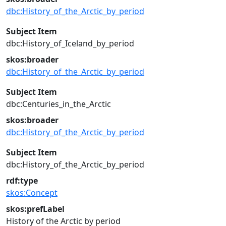
dbc:History_of_the_Arctic_by_period
Subject Item
dbc:History_of_Iceland_by_period
skos:broader
dbc:History_of_the_Arctic_by_period
Subject Item
dbc:Centuries_in_the_Arctic
skos:broader
dbc:History_of_the_Arctic_by_period
Subject Item
dbc:History_of_the_Arctic_by_period
rdf:type
skos:Concept
skos:prefLabel
History of the Arctic by period