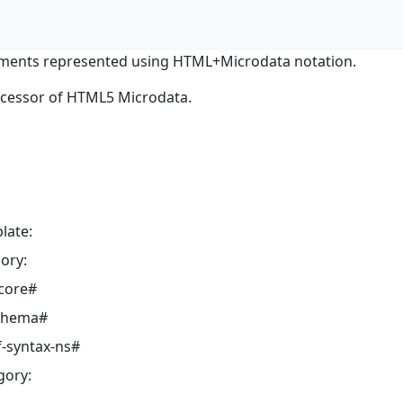
ments represented using HTML+Microdata notation.
ocessor of HTML5 Microdata.
late:
ory:
core#
schema#
-syntax-ns#
gory: