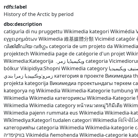
rdfs:label
History of the Arctic by period
dbo:description
catigurìa di nu pruggettu Wikimedia
kategori Wikimédia
εγχειρημάτων Wikimedia
維基媒體分類
Viciméid catagóir
വിക്കിമീഡിയ വർഗ്ഗം
categoria de um projeto da Wikimedi
projektech Wikimedia
page de catégorie d'un projet Wik
Wikimedia:Kategorija
ویکیمیڈیا زمرہ
categoria Vicimedior
bólkur
Vikipidiya:Shopni
Wikimedia category
نيف ويكيميديا
زمرو:وڪيپيڊيا زمرا بندي
категория в проекте Викимедиа
th
projekta kategorija
Викимедиа проектындагы төркем
ca
kategorya ng Wikimedia
Wikimedia-Kategorie
tumbung W
Wikimedia
Wikimedia категориясы
Wikimedia-Kategorie
Wikimedia
Wikimedia category
หน้าหมวดหมู่วิกิมีเดีย
Wikim
Wikimedia
pajenn rummata eus Wikimedia
Wikimedia-ka
Wîkîmediya:Kategorî
tudalen categori Wikimedia
વિકિપીડિય
категорияһы
categoria Wikimedia
Wikimedia-kategorie
c
בוויקיפדיה
Vikimédia ñemohenda
Wikimedia-categorie
kat