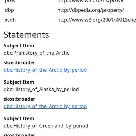
prov
http://www.w3.org/ns/prov#
dbp
http://dbpedia.org/property/
xsdh
http://www.w3.org/2001/XMLSch
Statements
Subject Item
dbc:Prehistory_of_the_Arctic
skos:broader
dbc:History_of_the_Arctic_by_period
Subject Item
dbc:History_of_Alaska_by_period
skos:broader
dbc:History_of_the_Arctic_by_period
Subject Item
dbc:History_of_Greenland_by_period
skos:broader