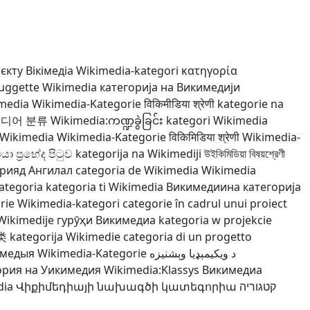
єкту Вікімедіа
Wikimedia-kategori
κατηγορία
ruggette Wikimedia
категорија на Викимедији
imedia
Wikimedia-Kategorie
विकिमीडिया श्रेणी
kategorie na
디어 분류
Wikimedia:ကဏ္ဍခွဲခြင်း
kategori Wikimedia
 Wikimedia
Wikimedia-Kategorie
विकिमिडिया श्रेणी
Wikimedia-
ියා ප්‍රභේද පිටුව
kategorija na Wikimediji
উইকিমিডিয়া বিষয়শ্রেণী
орияд Ангилал
categoria de Wikimedia
Wikimedia
ategoria
kategoria ti Wikimedia
Викимедиина категорија
rie
Wikimedia-kategori
categorie în cadrul unui proiect
Wikimedije
гурӯҳи Викимедиа
kategoria w projekcie
类
kategorija Wikimedie
categoria di un progetto
імедыя
Wikimedia-Kategorie
د ويکيمېډيا وېشنيزه
ория на Уикимедия
Wikimedia:Klassys
Викимедиа
dia
Վիքիմեդիայի նախագծի կատեգորիա
קטגוריה