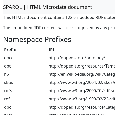
SPARQL | HTML Microdata document
This HTML5 document contains 122 embedded RDF state
The embedded RDF content will be recognized by any pr
Namespace Prefixes
Prefix
IRI
dbo
http://dbpedia.org/ontology/
dbt
http://dbpedia.org/resource/Temp
n6
http://en.wikipedia.org/wiki/Categ
skos
http://www.w3.org/2004/02/skos/
rdfs
http://www.w3.org/2000/01/rdf-
rdf
http://www.w3.org/1999/02/22-rdf
dbc
http://dbpedia.org/resource/Cate