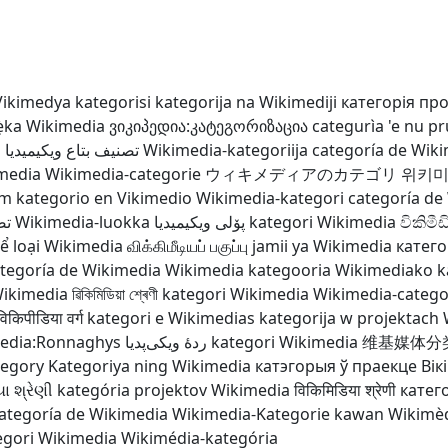
Vikimedya kategorisi
kategorija na Wikimediji
категорія про
ẹ̀ka Wikimedia
ვიკიპედია:კატეგორიზაცია
categurìa 'e nu p
a
تصنيف بتاع ويكيميديا
Wikimedia-kategoriija
categoría de Wik
imedia
Wikimedia-categorie
ウィキメディアのカテゴリ
위키미
um
kategorio en Vikimedio
Wikimedia-kategori
categoría de
تص
Wikimedia-luokka
پۆلی ویکیمیدیا
kategori Wikimedia
විකිමීඩ
ể loại Wikimedia
விக்கிமீடியப் பகுப்பு
jamii ya Wikimedia
катег
tegoría de Wikimedia
Wikimedia kategooria
Wikimediako k
ikimedia
ৱিকিমিডিয়া শ্ৰেণী
kategori Wikimedia
Wikimedia-catego
विकिपीडिया वर्ग
kategori e Wikimedias
kategorija w projektach 
edia:Ronnaghys
ردهٔ ویکی‌پدیا
kategori Wikimedia
维基媒体分
tegory
Kategoriya ning Wikimedia
катэгорыя ў праекце Вік
ા શ્રેણી
kategória projektov Wikimedia
विकिमिडिया श्रेणी
катег
ategoría de Wikimedia
Wikimedia-Kategorie
kawan Wikimè
egori Wikimedia
Wikimédia-kategória