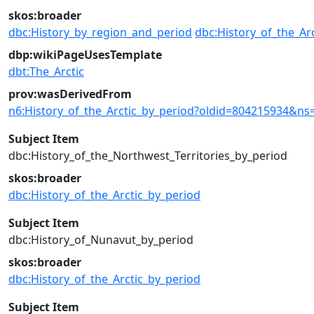
skos:broader
dbc:History_by_region_and_period
dbc:History_of_the_Arc
dbp:wikiPageUsesTemplate
dbt:The_Arctic
prov:wasDerivedFrom
n6:History_of_the_Arctic_by_period?oldid=804215934&ns
Subject Item
dbc:History_of_the_Northwest_Territories_by_period
skos:broader
dbc:History_of_the_Arctic_by_period
Subject Item
dbc:History_of_Nunavut_by_period
skos:broader
dbc:History_of_the_Arctic_by_period
Subject Item