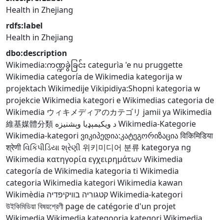
Health in Zhejiang
rdfs:label
Health in Zhejiang
dbo:description
Wikimedia:ကဏ္ဍခွဲခြင်း
categurìa 'e nu pruggette
Wikimedia
categoría de Wikimedia
kategorija w
projektach Wikimedije
Vikipidiya:Shopni
kategoria w
projekcie Wikimedia
kategori e Wikimedias
categoria de
Wikimedia
ウィキメディアのカテゴリ
jamii ya Wikimedia
維基媒體分類
د ويکيمېډيا وېشنيزه
Wikimedia-Kategorie
Wikimedia-kategori
ვიკიპედია:კატეგორიზაცია
विकिमिडिया
श्रेणी
વિકિપીડિયા શ્રેણી
위키미디어 분류
kategorya ng
Wikimedia
κατηγορία εγχειρημάτων Wikimedia
categoría de Wikimedia
kategoria ti Wikimedia
categoria Wikimedia
kategori Wikimedia
kawan
Wikimèdia
קטגוריה בוויקיפדיה
Wikimedia-kategori
উইকিমিডিয়া বিষয়শ্রেণী
page de catégorie d'un projet
Wikimedia
Wikimedia kategooria
kategori Wikimedia