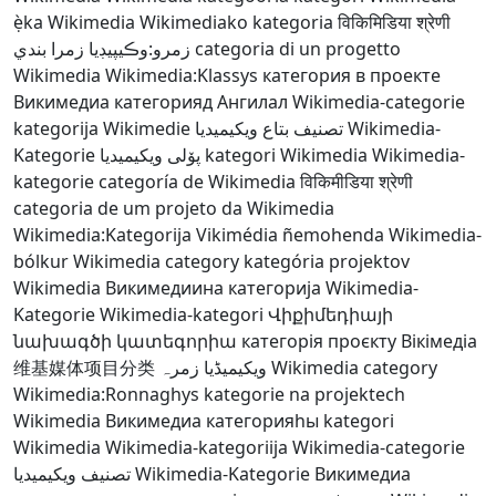
ẹ̀ka Wikimedia
Wikimediako kategoria
विकिमिडिया श्रेणी
زمرو:وڪيپيڊيا زمرا بندي
categoria di un progetto
Wikimedia
Wikimedia:Klassys
категория в проекте
Викимедиа
категорияд Ангилал
Wikimedia-categorie
kategorija Wikimedie
تصنيف بتاع ويكيميديا
Wikimedia-
Kategorie
پۆلی ویکیمیدیا
kategori Wikimedia
Wikimedia-
kategorie
categoría de Wikimedia
विकिमीडिया श्रेणी
categoria de um projeto da Wikimedia
Wikimedia:Kategorija
Vikimédia ñemohenda
Wikimedia-
bólkur
Wikimedia category
kategória projektov
Wikimedia
Викимедиина категорија
Wikimedia-
Kategorie
Wikimedia-kategori
Վիքիմեդիայի
նախագծի կատեգորիա
категорія проєкту Вікімедіа
维基媒体项目分类
ویکیمیڈیا زمرہ
Wikimedia category
Wikimedia:Ronnaghys
kategorie na projektech
Wikimedia
Викимедиа категорияһы
kategori
Wikimedia
Wikimedia-kategoriija
Wikimedia-categorie
تصنيف ويكيميديا
Wikimedia-Kategorie
Викимедиа