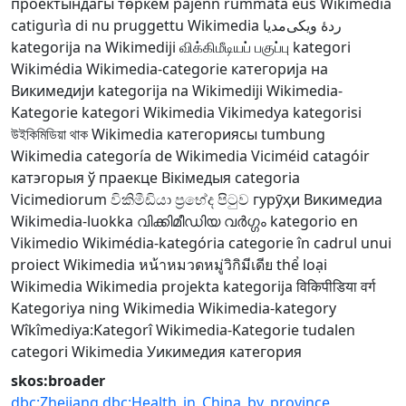
проектындагы төркем
pajenn rummata eus Wikimedia
catigurìa di nu pruggettu Wikimedia
ردهٔ ویکی‌مدیا
kategorija na Wikimediji
விக்கிமீடியப் பகுப்பு
kategori
Wikimédia
Wikimedia-categorie
категорија на
Викимедији
kategorija na Wikimediji
Wikimedia-
Kategorie
kategori Wikimedia
Vikimedya kategorisi
উইকিমিডিয়া থাক
Wikimedia категориясы
tumbung
Wikimedia
categoría de Wikimedia
Viciméid catagóir
катэгорыя ў праекце Вікімедыя
categoria
Vicimediorum
විකිමීඩියා ප්‍රභේද පිටුව
гурӯҳи Викимедиа
Wikimedia-luokka
വിക്കിമീഡിയ വർഗ്ഗം
kategorio en
Vikimedio
Wikimédia-kategória
categorie în cadrul unui
proiect Wikimedia
หน้าหมวดหมู่วิกิมีเดีย
thể loại
Wikimedia
Wikimedia projekta kategorija
विकिपीडिया वर्ग
Kategoriya ning Wikimedia
Wikimedia-kategory
Wîkîmediya:Kategorî
Wikimedia-Kategorie
tudalen
categori Wikimedia
Уикимедия категория
skos:broader
dbc:Zhejiang
dbc:Health_in_China_by_province