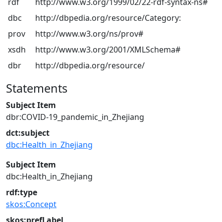
rdf
http://www.w3.org/1999/02/22-rdf-syntax-ns#
dbc
http://dbpedia.org/resource/Category:
prov
http://www.w3.org/ns/prov#
xsdh
http://www.w3.org/2001/XMLSchema#
dbr
http://dbpedia.org/resource/
Statements
Subject Item
dbr:COVID-19_pandemic_in_Zhejiang
dct:subject
dbc:Health_in_Zhejiang
Subject Item
dbc:Health_in_Zhejiang
rdf:type
skos:Concept
skos:prefLabel