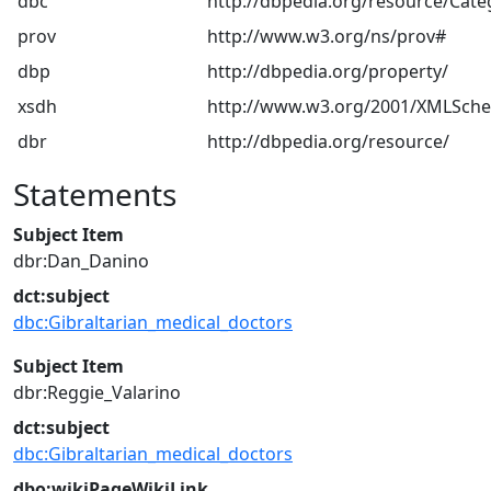
dbc
http://dbpedia.org/resource/Cate
prov
http://www.w3.org/ns/prov#
dbp
http://dbpedia.org/property/
xsdh
http://www.w3.org/2001/XMLSch
dbr
http://dbpedia.org/resource/
Statements
Subject Item
dbr:Dan_Danino
dct:subject
dbc:Gibraltarian_medical_doctors
Subject Item
dbr:Reggie_Valarino
dct:subject
dbc:Gibraltarian_medical_doctors
dbo:wikiPageWikiLink