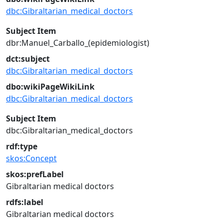
dbc:Gibraltarian_medical_doctors
Subject Item
dbr:Manuel_Carballo_(epidemiologist)
dct:subject
dbc:Gibraltarian_medical_doctors
dbo:wikiPageWikiLink
dbc:Gibraltarian_medical_doctors
Subject Item
dbc:Gibraltarian_medical_doctors
rdf:type
skos:Concept
skos:prefLabel
Gibraltarian medical doctors
rdfs:label
Gibraltarian medical doctors