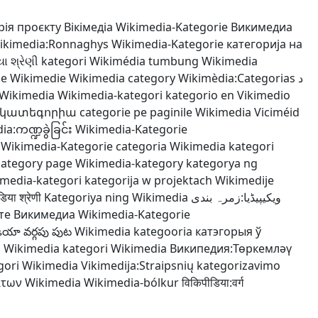
рія проєкту Вікімедіа
Wikimedia-Kategorie
Викимедиа
ikimedia:Ronnaghys
Wikimedia-Kategorie
категорија на
ા શ્રેણી
kategori Wikimédia
tumbung Wikimedia
ie Wikimedie
Wikimedia category
Wikimèdia:Categorias
د
 Wikimedia
Wikimedia-kategori
kategorio en Vikimedio
 կատեգորիա
categorie pe paginile Wikimedia
Viciméid
a:ကဏ္ဍခွဲခြင်း
Wikimedia-Kategorie
Wikimedia-Kategorie
categoria Wikimedia
kategori
category page
Wikimedia-kategory
kategorya ng
media-kategori
kategorija w projektach Wikimedije
िया श्रेणी
Kategoriya ning Wikimedia
ویکیپیڈیا:زمرہ بندی
кте Викимедиа
Wikimedia-Kategorie
డియా వర్గపు పుట
Wikimedia kategooria
катэгорыя ў
i Wikimedia
kategori Wikimedia
Википедия:Төркемләү
gori Wikimedia
Vikimedija:Straipsnių kategorizavimo
άτων Wikimedia
Wikimedia-bólkur
विकिपीडिया:वर्ग