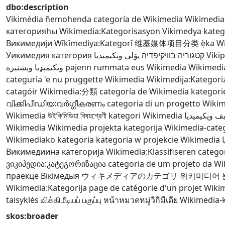
dbo:description
Vikimédia ñemohenda
categoría de Wikimedia
Wikimedia
категорияһы
Wikimedia:Kategorisasyon
Vikimedya kateg
Викимедији
Wîkîmediya:Kategorî
维基媒体项目分类
ẹ̀ka W
Уикимедия категория
پۆلی ویکیمیدیا
קטגוריה בוויקיפדיה
Viki
ويکيمېډيا وېشنيزه
pajenn rummata eus Wikimedia
Wikimedi
categurìa 'e nu pruggette Wikimedia
Wikimedija:Kategoriz
catagóir
Wikimedia:分類
categoría de Wikimedia
kategori
വിക്കിപീഡിയ:വർഗ്ഗീകരണം
categoria di un progetto Wiki
Wikimedia
উইকিমিডিয়া বিষয়শ্রেণী
kategori Wikimedia
ف ويكيميديا
Wikimedia
Wikimedia projekta kategorija
Wikimedia-cate
Wikimediako kategoria
kategoria w projekcie Wikimedia
Викимедиина категорија
Wikimedia:Klassifiseren
catego
ვიკიპედია:კატეგორიზაცია
categoria de um projeto da W
праекце Вікімедыя
ウィキメディアのカテゴリ
위키미디어 
Wikimedia:Kategorija
page de catégorie d'un projet Wiki
taisyklės
விக்கிமீடியப் பகுப்பு
หน้าหมวดหมู่วิกิมีเดีย
Wikimedia-
skos:broader