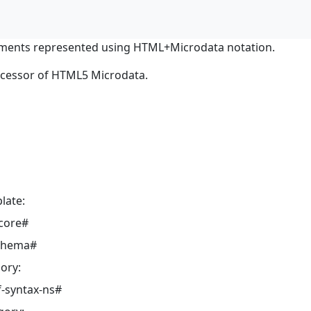
ments represented using HTML+Microdata notation.
ocessor of HTML5 Microdata.
late:
core#
schema#
ory:
-syntax-ns#