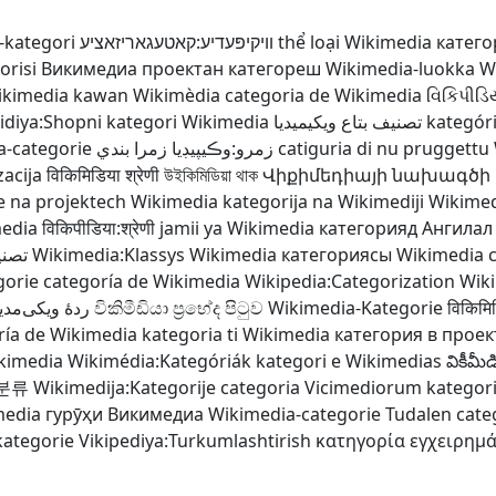
-kategori
װיקיפּעדיע:קאטעגאריזאציע
thể loại Wikimedia
катего
orisi
Викимедиа проектан категореш
Wikimedia-luokka
W
ikimedia
kawan Wikimèdia
categoria de Wikimedia
વિકિપીડિય
pidiya:Shopni
kategori Wikimedia
تصنيف بتاع ويكيميديا
kategór
a-categorie
زمرو:وڪيپيڊيا زمرا بندي
catiguria di nu pruggettu
acija
विकिमिडिया श्रेणी
উইকিমিডিয়া থাক
Վիքիմեդիայի նախագծի
e na projektech Wikimedia
kategorija na Wikimediji
Wikimedi
media
विकिपीडिया:श्रेणी
jamii ya Wikimedia
категорияд Ангилал
تصني
Wikimedia:Klassys
Wikimedia категориясы
Wikimedia 
gorie
categoría de Wikimedia
Wikipedia:Categorization
Wiki
ردهٔ ویکی‌مدیا
විකිමීඩියා ප්‍රභේද පිටුව
Wikimedia-Kategorie
विकिमिड
ría de Wikimedia
kategoria ti Wikimedia
категория в прое
ikimedia
Wikimédia:Kategóriák
kategori e Wikimedias
వికీమీ
분류
Wikimedija:Kategorije
categoria Vicimediorum
kategor
media
гурӯҳи Викимедиа
Wikimedia-categorie
Tudalen cate
kategorie
Vikipediya:Turkumlashtirish
κατηγορία εγχειρημ