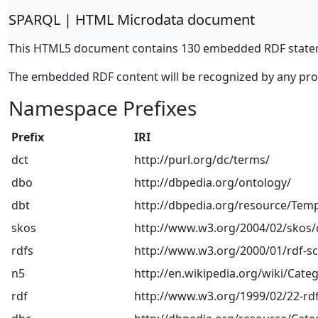
SPARQL | HTML Microdata document
This HTML5 document contains 130 embedded RDF state
The embedded RDF content will be recognized by any pr
Namespace Prefixes
Prefix
IRI
dct
http://purl.org/dc/terms/
dbo
http://dbpedia.org/ontology/
dbt
http://dbpedia.org/resource/Temp
skos
http://www.w3.org/2004/02/skos/
rdfs
http://www.w3.org/2000/01/rdf-
n5
http://en.wikipedia.org/wiki/Categ
rdf
http://www.w3.org/1999/02/22-rdf