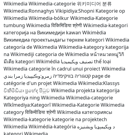
Wikimedia
Wikimedia-categorie
위키미디어 분류
Wikimedia:Ronnaghys
Vikipidiya:Shopni
Kategorie op
Wikimedia
Wikimedia-bólkur
Wikimedia-Kategorie
tumbung Wikimedia
विकिमिडिया श्रेणी
Wikimedia-kategori
категорија на Викимедији
kawan Wikimèdia
Викимедиа проектындагы төркем
kategori Wikimedia
categoría de Wikimedia
Wikimedia-kategory
kategorija
na Wikimediji
categoria de Wikimedia
หน้าหมวดหมู่วิกิ
มีเดีย
kategori Wikimédia
تصنيف ويكيميديا
thể loại
Wikimedia
categorie în cadrul unui proiect Wikimedia
زمرو:وڪيپيڊيا زمرا بندي
קטגוריה בוויקיפדיה
page de
catégorie d'un projet Wikimedia
Wikimedia:Klassys
විකිමීඩියා ප්‍රභේද පිටුව
Wikimedia projekta kategorija
Kategoriya ning Wikimedia
Wikimedia-categorie
Wîkîmediya:Kategorî
Wikimedia-Kategorie
Wikimedia
category
विकिमीडिया श्रेणी
Wikimedia категориясы
Wikimedia-kategorie
kategorie na projektech
Wikimedia
Wikimédia-kategória
د ويکيمېډيا وېشنيزه
kategori Wikimedia