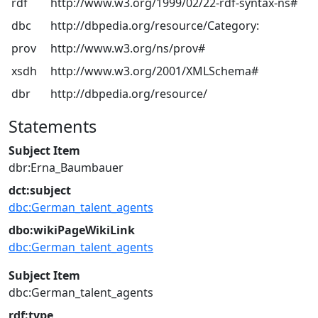
rdf
http://www.w3.org/1999/02/22-rdf-syntax-ns#
dbc
http://dbpedia.org/resource/Category:
prov
http://www.w3.org/ns/prov#
xsdh
http://www.w3.org/2001/XMLSchema#
dbr
http://dbpedia.org/resource/
Statements
Subject Item
dbr:Erna_Baumbauer
dct:subject
dbc:German_talent_agents
dbo:wikiPageWikiLink
dbc:German_talent_agents
Subject Item
dbc:German_talent_agents
rdf:type