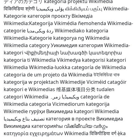
ディアのカテゴリ
kategoria projektu Wikimedia
विकिमिडिया श्रेणी
پۆلی ویکیمیدیا
விக்கிமீடியப் பகுப்பு
Wikimedia-
Kategorie
категорія проєкту Вікімедіа
Wikimedia:Kategorija
Vikimédia ñemohenda
Wikimedia-
categorie
ردهٔ ویکی‌مدیا
Wikimediako kategoria
Wikimedia-Kategorie
kategorya ng Wikimedia
Wikimedia category
Уикимедия категория
Wikimedia-
kategori
Վիքիմեդիայի նախագծի կատեգորիա
kategoria ti Wikimedia
Vikimedya kategorisi
kategori
Wikimedia
Wikimedia-luokka
categoría de Wikimedia
categoria de um projeto da Wikimedia
উইকিমিডিয়া থাক
kategorija w projektach Wikimedije
Viciméid catagóir
kategori e Wikimedias
维基媒体项目分类
tudalen
categori Wikimedia
ویکیمیڈیا زمرہ
categoría de
Wikimedia
categoria Vicimediorum
kategorija
Wikimedie
гурӯҳи Викимедиа
kategori Wikimedia
تصنيف بتاع ويكيميديا
категория в проекте Викимедиа
Викимедиа категорияһы
വിക്കിമീഡിയ വർഗ്ഗം
κατηγορία εγχειρημάτων Wikimedia
विकिपीडिया वर्ग
ẹ̀ka