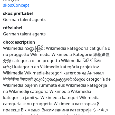
skos:Concept
skos:prefLabel
German talent agents
rdfs:label
German talent agents
dbo:description
Wikimedia:ကဏ္ဍခွဲခြင်း
Wikimedia kategooria
catigurìa di
nu pruggettu Wikimedia
Wikimedia-Kategorie
維基媒體
分類
categoria di un progetto Wikimedia
વિકિપીડિયા
શ્રેણી
kategorio en Vikimedio
kategória projektov
Wikimedia
Wikimedia-kategori
категорияд Ангилал
উইকিমিডিয়া বিষয়শ্রেণী
ვიკიპედია:კატეგორიზაცია
categoría de
Wikimedia
pajenn rummata eus Wikimedia
kategorija
na Wikimediji
categoria Wikimedia
Wikimedia-
kategoriija
jamii ya Wikimedia
kategori Wikimedia
categurìa 'e nu pruggette Wikimedia
катэгорыя ў
праекце Вікімедыя
Викимедиина категорија
ウィキメ