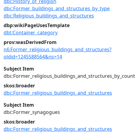
dbc:History_of_religion
dbc:Former_buildings_and_structures_by_type
dbc:Religious_buildings_and_structures
dbp:wikiPageUsesTemplate
dbt:Container_category
prov:wasDerivedFrom
n6:Former_religious_buildings_and_structures?
oldid=1245588564&ns=14
Subject Item
dbc:Former_religious_buildings_and_structures_by_count
skos:broader
dbc:Former_religious_buildings_and_structures
Subject Item
dbc:Former_synagogues
skos:broader
dbc:Former_religious_buildings_and_structures