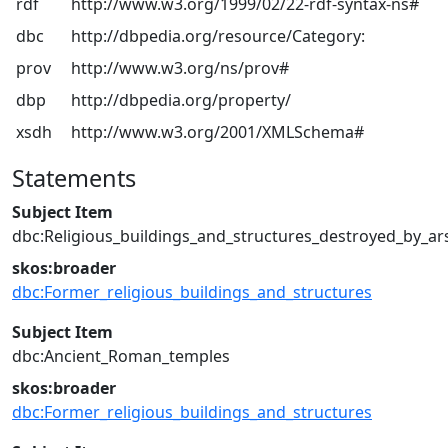
rdf
http://www.w3.org/1999/02/22-rdf-syntax-ns#
dbc
http://dbpedia.org/resource/Category:
prov
http://www.w3.org/ns/prov#
dbp
http://dbpedia.org/property/
xsdh
http://www.w3.org/2001/XMLSchema#
Statements
Subject Item
dbc:Religious_buildings_and_structures_destroyed_by_ar
skos:broader
dbc:Former_religious_buildings_and_structures
Subject Item
dbc:Ancient_Roman_temples
skos:broader
dbc:Former_religious_buildings_and_structures