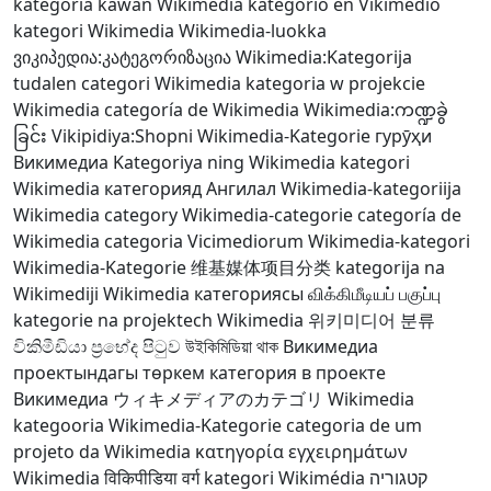
kategória
kawan Wikimèdia
kategorio en Vikimedio
kategori Wikimedia
Wikimedia-luokka
ვიკიპედია:კატეგორიზაცია
Wikimedia:Kategorija
tudalen categori Wikimedia
kategoria w projekcie
Wikimedia
categoría de Wikimedia
Wikimedia:ကဏ္ဍခွဲ
ခြင်း
Vikipidiya:Shopni
Wikimedia-Kategorie
гурӯҳи
Викимедиа
Kategoriya ning Wikimedia
kategori
Wikimedia
категорияд Ангилал
Wikimedia-kategoriija
Wikimedia category
Wikimedia-categorie
categoría de
Wikimedia
categoria Vicimediorum
Wikimedia-kategori
Wikimedia-Kategorie
维基媒体项目分类
kategorija na
Wikimediji
Wikimedia категориясы
விக்கிமீடியப் பகுப்பு
kategorie na projektech Wikimedia
위키미디어 분류
විකිමීඩියා ප්‍රභේද පිටුව
উইকিমিডিয়া থাক
Викимедиа
проектындагы төркем
категория в проекте
Викимедиа
ウィキメディアのカテゴリ
Wikimedia
kategooria
Wikimedia-Kategorie
categoria de um
projeto da Wikimedia
κατηγορία εγχειρημάτων
Wikimedia
विकिपीडिया वर्ग
kategori Wikimédia
קטגוריה