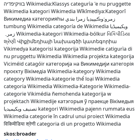
בוויקיפדיה
Wikimedia:Klassys
categurìa 'e nu pruggette
Wikimedia
kategori Wikimedia
Wîkîmediya:Kategorî
Викимедиа категорияһы
زمرو:وڪيپيڊيا زمرا بندي
tumbung Wikimedia
categoría de Wikimedia
ویکیمیڈیا
زمرہ
Wikimedia-kategori
Wikimedia-bólkur
વિકિપીડિયા
શ્રેણી
Վիքիմեդիայի նախագծի կատեգորիա
Vikimedya kategorisi
kategorija Wikimedie
catigurìa di
nu pruggettu Wikimedia
Wikimedia projekta kategorija
Viciméid catagóir
категорија на Викимедији
категорія
проєкту Вікімедіа
Wikimedia-kategory
Wikimedia
category
Wikimedia-kategorie
thể loại Wikimedia
categoria Wikimedia
Wikimedia-Kategorie
Wikimedia-
categorie
Vikimédia ñemohenda
kategorija w
projektach Wikimedije
катэгорыя ў праекце Вікімедыя
تصنيف ويكيميديا
kategori Wikimedia
pajenn rummata eus
Wikimedia
categorie în cadrul unui proiect Wikimedia
विकिमीडिया श्रेणी
categoria di un progetto Wikimedia
skos:broader