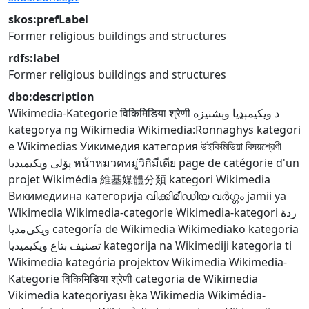
skos:prefLabel
Former religious buildings and structures
rdfs:label
Former religious buildings and structures
dbo:description
Wikimedia-Kategorie
विकिमिडिया श्रेणी
د ويکيمېډيا وېشنيزه
kategorya ng Wikimedia
Wikimedia:Ronnaghys
kategori
e Wikimedias
Уикимедия категория
উইকিমিডিয়া বিষয়শ্রেণী
پۆلی ویکیمیدیا
หน้าหมวดหมู่วิกิมีเดีย
page de catégorie d'un
projet Wikimédia
維基媒體分類
kategori Wikimedia
Викимедиина категорија
വിക്കിമീഡിയ വർഗ്ഗം
jamii ya
Wikimedia
Wikimedia-categorie
Wikimedia-kategori
ردهٔ
ویکی‌مدیا
categoría de Wikimedia
Wikimediako kategoria
تصنيف بتاع ويكيميديا
kategorija na Wikimediji
kategoria ti
Wikimedia
kategória projektov Wikimedia
Wikimedia-
Kategorie
विकिमिडिया श्रेणी
categoria de Wikimedia
Vikimedia kateqoriyası
ẹ̀ka Wikimedia
Wikimédia-