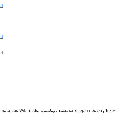
nd
nd
nd
mata eus Wikimedia
تصنيف ويكيميديا
категорія проєкту Вікі