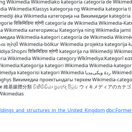
ng Wikimedia
Wikimediako kategoria
categoría de Wikimed
dia
Wikimedia:Klassys
kategorya ng Wikimedia
kategoria t
mediji
ẹ̀ka Wikimedia
категорија на Викимедији
kategória
egorie
विकिमिडिया श्रेणी
categoría de Wikimedia
Wikimedia-Kat
ia
Wikimedia категориясы
Kategoriya ning Wikimedia
jamii
имедиа
Wikimedia-kategori
categoría de Wikimedia
Wikiméd
િયા શ્રેણી
Wikimedia-bólkur
Wikimedia projekta kategorija
k
idiya:Shopni
विकिमिडिया श्रेणी
kategorija na Wikimediji
Wikimed
ria Wikimedia
Wikimedia category
Wîkîmediya:Kategorî
κα
ikimedia:Kategorija
kategori Wikimedia
Wikimedia-kategor
imedya kategorisi
kategori Wikimedia
ردهٔ ویکی‌مدیا
Wikimedi
aghys
Викимедиа проектындагы төркем
Wikimedia-catego
e
維基媒體分類
විකිමීඩියා ප්‍රභේද පිටුව
ウィキメディアのカテゴ
 Wikimedias
ldings_and_structures_in_the_United_Kingdom
dbc:Former