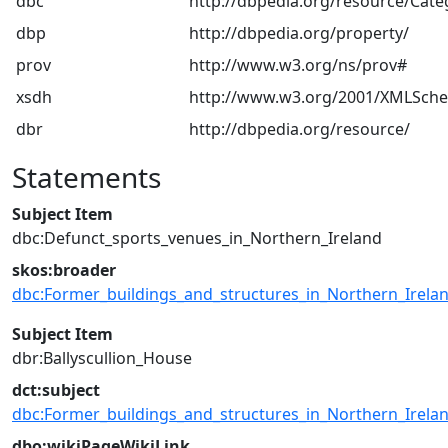
dbc
http://dbpedia.org/resource/Cate
dbp
http://dbpedia.org/property/
prov
http://www.w3.org/ns/prov#
xsdh
http://www.w3.org/2001/XMLSch
dbr
http://dbpedia.org/resource/
Statements
Subject Item
dbc:Defunct_sports_venues_in_Northern_Ireland
skos:broader
dbc:Former_buildings_and_structures_in_Northern_Irela
Subject Item
dbr:Ballyscullion_House
dct:subject
dbc:Former_buildings_and_structures_in_Northern_Irela
dbo:wikiPageWikiLink