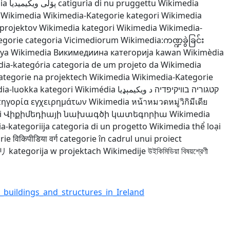
ia
پۆلی ویکیمیدیا
catigurìa di nu pruggettu Wikimedia
i Wikimedia
Wikimedia-Kategorie
kategori Wikimedia
 projektov Wikimedia
kategori Wikimedia
Wikimedia-
egorie
categoria Vicimediorum
Wikimedia:ကဏ္ဍခွဲခြင်း
 ya Wikimedia
Викимедиина категорија
kawan Wikimèdia
ia-kategória
categoria de um projeto da Wikimedia
ategorie na projektech Wikimedia
Wikimedia-Kategorie
ia-luokka
kategori Wikimédia
د ويکيمېډيا
קטגוריה בוויקיפדיה
τηγορία εγχειρημάτων Wikimedia
หน้าหมวดหมู่วิกิมีเดีย
i
Վիքիմեդիայի նախագծի կատեգորիա
Wikimedia
a-kategoriija
categoria di un progetto Wikimedia
thể loại
rie
विकिपीडिया वर्ग
categorie în cadrul unui proiect
リ
kategorija w projektach Wikimedije
উইকিমিডিয়া বিষয়শ্রেণী
_buildings_and_structures_in_Ireland