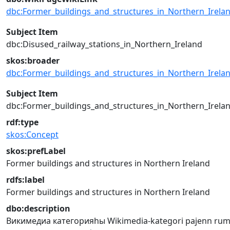
dbc:Former_buildings_and_structures_in_Northern_Irela
Subject Item
dbc:Disused_railway_stations_in_Northern_Ireland
skos:broader
dbc:Former_buildings_and_structures_in_Northern_Irela
Subject Item
dbc:Former_buildings_and_structures_in_Northern_Irela
rdf:type
skos:Concept
skos:prefLabel
Former buildings and structures in Northern Ireland
rdfs:label
Former buildings and structures in Northern Ireland
dbo:description
Викимедиа категорияһы
Wikimedia-kategori
pajenn rum