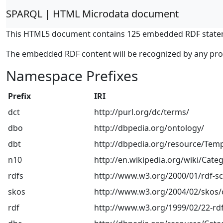
SPARQL | HTML Microdata document
This HTML5 document contains 125 embedded RDF state
The embedded RDF content will be recognized by any pr
Namespace Prefixes
Prefix
IRI
dct
http://purl.org/dc/terms/
dbo
http://dbpedia.org/ontology/
dbt
http://dbpedia.org/resource/Temp
n10
http://en.wikipedia.org/wiki/Categ
rdfs
http://www.w3.org/2000/01/rdf-
skos
http://www.w3.org/2004/02/skos/
rdf
http://www.w3.org/1999/02/22-rdf