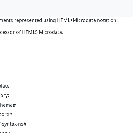
ments represented using HTML+Microdata notation.
ocessor of HTML5 Microdata.
late:
ory:
schema#
core#
-syntax-ns#