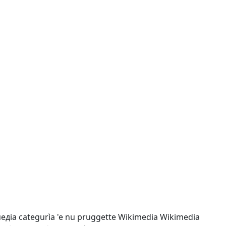
медіа
categurìa 'e nu pruggette Wikimedia
Wikimedia