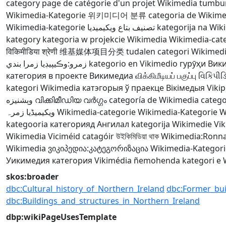
category
page de catégorie d'un projet Wikimedia
tumbu
Wikimedia-Kategorie
위키미디어 분류
categoria de Wikime
Wikimedia-kategorie
تصنيف بتاع ويكيميديا
kategorija na Wiki
kategory
kategoria w projekcie Wikimedia
Wikimedia-cat
विकिमीडिया श्रेणी
维基媒体项目分类
tudalen categori Wikimed
زمرو:وڪيپيڊيا زمرا بندي
kategorio en Vikimedio
гурӯҳи Вик
категория в проекте Викимедиа
விக்கிமீடியப் பகுப்பு
વિકિપીડ
kategori Wikimedia
катэгорыя ў праекце Вікімедыя
Vikip
وېشنيزه
വിക്കിമീഡിയ വർഗ്ഗം
categoría de Wikimedia
catego
ویکیمیڈیا زمرہ
Wikimedia-categorie
Wikimedia-Kategorie
W
kategooria
категорияд Ангилал
kategorija Wikimedie
Vik
Wikimedia
Viciméid catagóir
উইকিমিডিয়া থাক
Wikimedia:Ronn
Wikimedia
ვიკიპედია:კატეგორიზაცია
Wikimedia-Kategori
Уикимедия категория
Vikimédia ñemohenda
kategori e
skos:broader
dbc:Cultural_history_of_Northern_Ireland
dbc:Former_bui
dbc:Buildings_and_structures_in_Northern_Ireland
dbp:wikiPageUsesTemplate