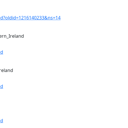
and?oldid=1216140233&ns=14
ern_Ireland
nd
reland
nd
nd