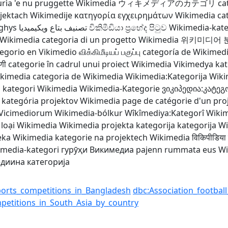
rìa 'e nu pruggette Wikimedia
ウィキメディアのカテゴリ
ca
ojektach Wikimedije
κατηγορία εγχειρημάτων Wikimedia
ca
ghys
تصنيف بتاع ويكيميديا
විකිමීඩියා ප්‍රභේද පිටුව
Wikimedia-kat
i Wikimedia
categoria di un progetto Wikimedia
위키미디어 
egorio en Vikimedio
விக்கிமீடியப் பகுப்பு
categoría de Wikimed
णी
categorie în cadrul unui proiect Wikimedia
Vikimedya kat
ikimedia
categoria de Wikimedia
Wikimedia:Kategorija
Wiki
ز
kategori Wikimedia
Wikimedia-Kategorie
ვიკიპედია:კატეგ
kategória projektov Wikimedia
page de catégorie d'un pro
 Vicimediorum
Wikimedia-bólkur
Wîkîmediya:Kategorî
Wiki
 loại Wikimedia
Wikimedia projekta kategorija
kategorija W
ẹ̀ka Wikimedia
kategorie na projektech Wikimedia
विकिपीडिया व
imedia-kategori
гурӯҳи Викимедиа
pajenn rummata eus Wi
диина категорија
ports_competitions_in_Bangladesh
dbc:Association_footbal
mpetitions_in_South_Asia_by_country