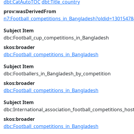
dbt:CatAutoTOC
dbt:Title_country
prov:wasDerivedFrom
n7:Football_competitions_in_Bangladesh?oldid=1301547
Subject Item
dbc:Football_cup_competitions_in_Bangladesh
skos:broader
dbc:Football_competitions_in_Bangladesh
Subject Item
dbc:Footballers_in_Bangladesh_by_competition
skos:broader
dbc:Football_competitions_in_Bangladesh
Subject Item
dbc:International_association_football_competitions_ho
skos:broader
dbc:Football_competitions_in_Bangladesh