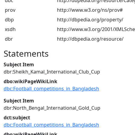
dbc
http://dbpedia.org/resource/Cate
prov
http://www.w3.org/ns/prov#
dbp
http://dbpedia.org/property/
xsdh
http://www.w3.org/2001/XMLSch
dbr
http://dbpedia.org/resource/
Statements
Subject Item
dbr:Sheikh_Kamal_International_Club_Cup
dbo:wikiPageWikiLink
dbc:Football_competitions_in_Bangladesh
Subject Item
dbr:North_Bengal_International_Gold_Cup
dct:subject
dbc:Football_competitions_in_Bangladesh
dbo:wikiPageWikiLink