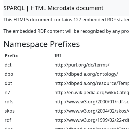
SPARQL | HTML Microdata document
This HTML5 document contains 127 embedded RDF state
The embedded RDF content will be recognized by any pr
Namespace Prefixes
Prefix
IRI
dct
http://purl.org/dc/terms/
dbo
http://dbpedia.org/ontology/
dbt
http://dbpedia.org/resource/Temp
n7
http://en.wikipedia.org/wiki/Categ
rdfs
http://www.w3.org/2000/01/rdf-
skos
http://www.w3.org/2004/02/skos/
rdf
http://www.w3.org/1999/02/22-rdf