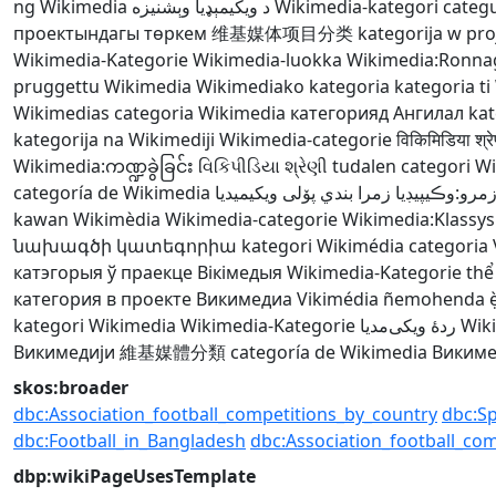
ng Wikimedia
د ويکيمېډيا وېشنيزه
Wikimedia-kategori
categu
проектындагы төркем
维基媒体项目分类
kategorija w pr
Wikimedia-Kategorie
Wikimedia-luokka
Wikimedia:Ronna
pruggettu Wikimedia
Wikimediako kategoria
kategoria t
Wikimedias
categoria Wikimedia
категорияд Ангилал
kat
kategorija na Wikimediji
Wikimedia-categorie
विकिमिडिया श्रे
Wikimedia:ကဏ္ဍခွဲခြင်း
વિકિપીડિયા શ્રેણી
tudalen categori W
categoría de Wikimedia
پۆلی ویکیمیدیا
مرو:وڪيپيڊيا زمرا بندي
kawan Wikimèdia
Wikimedia-categorie
Wikimedia:Klassys
նախագծի կատեգորիա
kategori Wikimédia
categoria
катэгорыя ў праекце Вікімедыя
Wikimedia-Kategorie
thể
категория в проекте Викимедиа
Vikimédia ñemohenda
kategori Wikimedia
Wikimedia-Kategorie
ردهٔ ویکی‌مدیا
Wik
Викимедији
維基媒體分類
categoría de Wikimedia
Викиме
skos:broader
dbc:Association_football_competitions_by_country
dbc:S
dbc:Football_in_Bangladesh
dbc:Association_football_co
dbp:wikiPageUsesTemplate