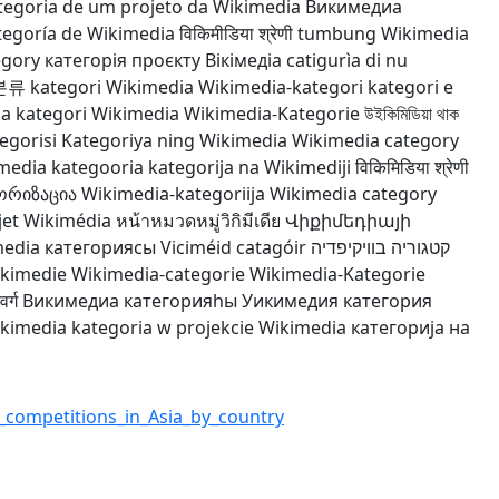
tegoria de um projeto da Wikimedia
Викимедиа
tegoría de Wikimedia
विकिमीडिया श्रेणी
tumbung Wikimedia
egory
категорія проєкту Вікімедіа
catigurìa di nu
분류
kategori Wikimedia
Wikimedia-kategori
kategori e
ia
kategori Wikimedia
Wikimedia-Kategorie
উইকিমিডিয়া থাক
egorisi
Kategoriya ning Wikimedia
Wikimedia category
media kategooria
kategorija na Wikimediji
विकिमिडिया श्रेणी
ორიზაცია
Wikimedia-kategoriija
Wikimedia category
jet Wikimédia
หน้าหมวดหมู่วิกิมีเดีย
Վիքիմեդիայի
media категориясы
Viciméid catagóir
קטגוריה בוויקיפדיה
ikimedie
Wikimedia-categorie
Wikimedia-Kategorie
र्ग
Викимедиа категорияһы
Уикимедия категория
kimedia
kategoria w projekcie Wikimedia
категорија на
l_competitions_in_Asia_by_country