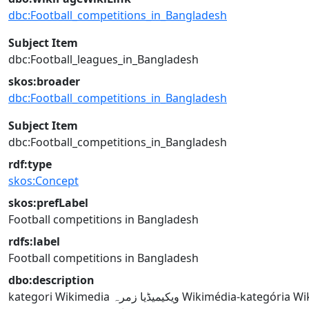
dbc:Football_competitions_in_Bangladesh
Subject Item
dbc:Football_leagues_in_Bangladesh
skos:broader
dbc:Football_competitions_in_Bangladesh
Subject Item
dbc:Football_competitions_in_Bangladesh
rdf:type
skos:Concept
skos:prefLabel
Football competitions in Bangladesh
rdfs:label
Football competitions in Bangladesh
dbo:description
kategori Wikimedia
ویکیمیڈیا زمرہ
Wikimédia-kategória
Wi