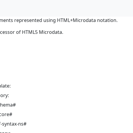
ments represented using HTML+Microdata notation.
ocessor of HTML5 Microdata.
late:
ory:
schema#
core#
-syntax-ns#