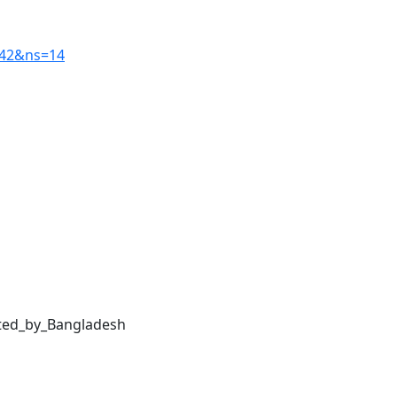
842&ns=14
sted_by_Bangladesh