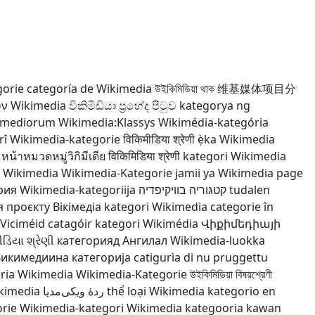
gorie
categoría de Wikimedia
উইকিমিডিয়া থাক
维基媒体项目分
ν Wikimedia
විකිමීඩියා ප්‍රභේද පිටුව
kategorya ng
cimediorum
Wikimedia:Klassys
Wikimédia-kategória
rî
Wikimedia-kategorie
विकिमीडिया श्रेणी
ẹ̀ka Wikimedia
หน้าหมวดหมู่วิกิมีเดีย
विकिमिडिया श्रेणी
kategori Wikimedia
e Wikimedia
Wikimedia-Kategorie
jamii ya Wikimedia
page
рия
Wikimedia-kategoriija
קטגוריה בוויקיפדיה
tudalen
я проєкту Вікімедіа
kategori Wikimedia
categorie în
Viciméid catagóir
kategori Wikimédia
Վիքիմեդիայի
ીડિયા શ્રેણી
категорияд Ангилал
Wikimedia-luokka
икимедиина категорија
catigurìa di nu pruggettu
ria Wikimedia
Wikimedia-Kategorie
উইকিমিডিয়া বিষয়শ্রেণী
ikimedia
ردهٔ ویکی‌مدیا
thể loại Wikimedia
kategorio en
rie
Wikimedia-kategori
Wikimedia kategooria
kawan