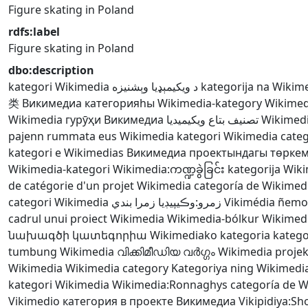
Figure skating in Poland
rdfs:label
Figure skating in Poland
dbo:description
kategori Wikimedia
د ويکيمېډيا وېشنيزه
kategorija na Wikime
类
Викимедиа категорияһы
Wikimedia-kategory
Wikimed
Wikimedia
гурӯҳи Викимедиа
تصنيف بتاع ويكيميديا
Wikimedi
pajenn rummata eus Wikimedia
kategori Wikimedia
cate
kategori e Wikimedias
Викимедиа проектындагы төрке
Wikimedia-kategori
Wikimedia:ကဏ္ဍခွဲခြင်း
kategorija Wik
de catégorie d'un projet Wikimedia
categoría de Wikimed
categori Wikimedia
زمرو:وڪيپيڊيا زمرا بندي
Vikimédia ñem
cadrul unui proiect Wikimedia
Wikimedia-bólkur
Wikimedi
նախագծի կատեգորիա
Wikimediako kategoria
katego
tumbung Wikimedia
വിക്കിമീഡിയ വർഗ്ഗം
Wikimedia projek
Wikimedia
Wikimedia category
Kategoriya ning Wikimedi
kategori Wikimedia
Wikimedia:Ronnaghys
categoría de 
Vikimedio
категория в проекте Викимедиа
Vikipidiya:Sh