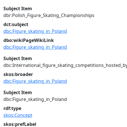
Subject Item
dbr:Polish_Figure_Skating_Championships
dct:subject
dbc:Figure_skating_in_Poland
dbo:wikiPageWikiLink
dbc:Figure_skating_in_Poland
Subject Item
dbc:International_figure_skating_competitions_hosted_b
skos:broader
dbc:Figure_skating_in_Poland
Subject Item
dbc:Figure_skating_in_Poland
rdf:type
skos:Concept
skos:prefLabel