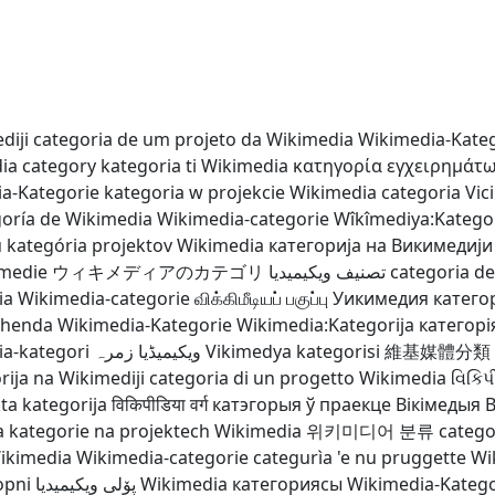
diji
categoria de um projeto da Wikimedia
Wikimedia-Kate
ia category
kategoria ti Wikimedia
κατηγορία εγχειρημάτω
a-Kategorie
kategoria w projekcie Wikimedia
categoria Vi
goría de Wikimedia
Wikimedia-categorie
Wîkîmediya:Katego
м
kategória projektov Wikimedia
категорија на Викимедији
imedie
ウィキメディアのカテゴリ
تصنيف ويكيميديا
categoria d
ia
Wikimedia-categorie
விக்கிமீடியப் பகுப்பு
Уикимедия катего
ohenda
Wikimedia-Kategorie
Wikimedia:Kategorija
категорі
a-kategori
ویکیمیڈیا زمرہ
Vikimedya kategorisi
維基媒體分類
rija na Wikimediji
categoria di un progetto Wikimedia
વિકિપ
ta kategorija
विकिपीडिया वर्ग
катэгорыя ў праекце Вікімедыя
В
a
kategorie na projektech Wikimedia
위키미디어 분류
catego
Wikimedia
Wikimedia-categorie
categurìa 'e nu pruggette W
opni
پۆلی ویکیمیدیا
Wikimedia категориясы
Wikimedia-Katego