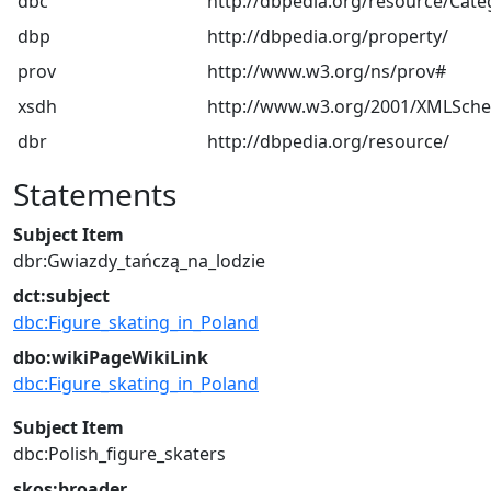
dbc
http://dbpedia.org/resource/Cate
dbp
http://dbpedia.org/property/
prov
http://www.w3.org/ns/prov#
xsdh
http://www.w3.org/2001/XMLSch
dbr
http://dbpedia.org/resource/
Statements
Subject Item
dbr:Gwiazdy_tańczą_na_lodzie
dct:subject
dbc:Figure_skating_in_Poland
dbo:wikiPageWikiLink
dbc:Figure_skating_in_Poland
Subject Item
dbc:Polish_figure_skaters
skos:broader