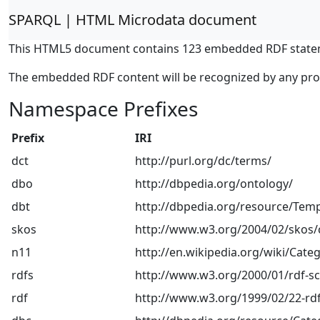
SPARQL | HTML Microdata document
This HTML5 document contains 123 embedded RDF state
The embedded RDF content will be recognized by any pr
Namespace Prefixes
Prefix
IRI
dct
http://purl.org/dc/terms/
dbo
http://dbpedia.org/ontology/
dbt
http://dbpedia.org/resource/Temp
skos
http://www.w3.org/2004/02/skos/
n11
http://en.wikipedia.org/wiki/Categ
rdfs
http://www.w3.org/2000/01/rdf-
rdf
http://www.w3.org/1999/02/22-rdf