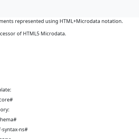
ments represented using HTML+Microdata notation.
ocessor of HTML5 Microdata.
late:
core#
ory:
schema#
-syntax-ns#