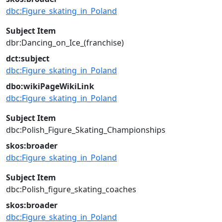
dbc:Figure_skating_in_Poland
Subject Item
dbr:Dancing_on_Ice_(franchise)
dct:subject
dbc:Figure_skating_in_Poland
dbo:wikiPageWikiLink
dbc:Figure_skating_in_Poland
Subject Item
dbc:Polish_Figure_Skating_Championships
skos:broader
dbc:Figure_skating_in_Poland
Subject Item
dbc:Polish_figure_skating_coaches
skos:broader
dbc:Figure_skating_in_Poland