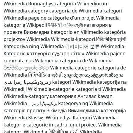
Wikimedia:Ronnaghys
categoria Vicimediorum
Wikimedia category
categoría de Wikimedia
kategori
Wikimedia
page de catégorie d'un projet Wikimedia
kategoria Wikipedii
উইকিমিডিয়া বিষয়শ্রেণী
категория в
проекте Викимедиа
kategorio en Vikimedio
kategória
projektov Wikimedia
Wikimedia-kategori
विकिमिडिया श्रेणी
Kategoriya ning Wikimedia
위키미디어 분류
Wikimedia-
Kategorie
κατηγορία εγχειρημάτων Wikimedia
pajenn
rummata eus Wikimedia
categoria de Wikimedia
විකිමීඩියා ප්‍රභේද පිටුව
Wikimedia-categorie
categoría de
Wikimedia
વિકિપીડિયા શ્રેણી
ვიკიპედია:კატეგორიზაცია
زمرو:وڪيپيڊيا زمرا بندي
kategori Wikimedia
kategorija na
Wikimediji
Wikimedia-categorie
kategoria ti Wikimedia
Wikimedia-kategory
категорияд Ангилал
kawan
Wikimèdia
ویکیمیڈیا زمرہ
kategorya ng Wikimedia
категорія проєкту Вікімедіа
Викимедиина категорија
Wikimedia:Klassys
Wîkîmediya:Kategorî
Wikimedia-
kategorie
categorie în cadrul unui proiect Wikimedia
kategori Wikimedia
विकिमीडिया श्रेणी
Vikimédia