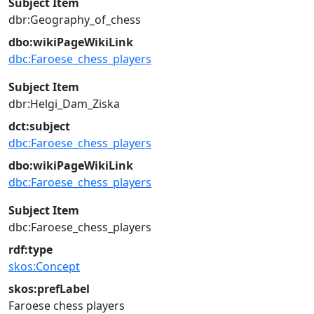
Subject Item
dbr:Geography_of_chess
dbo:wikiPageWikiLink
dbc:Faroese_chess_players
Subject Item
dbr:Helgi_Dam_Ziska
dct:subject
dbc:Faroese_chess_players
dbo:wikiPageWikiLink
dbc:Faroese_chess_players
Subject Item
dbc:Faroese_chess_players
rdf:type
skos:Concept
skos:prefLabel
Faroese chess players