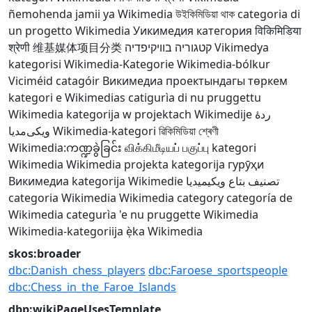
ñemohenda
jamii ya Wikimedia
উইকিমিডিয়া থাক
categoria di
un progetto Wikimedia
Уикимедия категория
विकिमिडिया
श्रेणी
维基媒体项目分类
קטגוריה בוויקיפדיה
Vikimedya
kategorisi
Wikimedia-Kategorie
Wikimedia-bólkur
Viciméid catagóir
Викимедиа проектындагы төркем
kategori e Wikimedias
catigurìa di nu pruggettu
Wikimedia
kategorija w projektach Wikimedije
ردهٔ
ویکی‌مدیا
Wikimedia-kategori
ৱিকিমিডিয়া শ্ৰেণী
Wikimedia:ကဏ္ဍခွဲခြင်း
விக்கிமீடியப் பகுப்பு
kategori
Wikimedia
Wikimedia projekta kategorija
гурӯҳи
Викимедиа
kategorija Wikimedie
تصنيف بتاع ويكيميديا
categoria Wikimedia
Wikimedia category
categoría de
Wikimedia
categurìa 'e nu pruggette Wikimedia
Wikimedia-kategoriija
ẹ̀ka Wikimedia
skos:broader
dbc:Danish_chess_players
dbc:Faroese_sportspeople
dbc:Chess_in_the_Faroe_Islands
dbp:wikiPageUsesTemplate