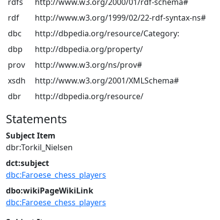
rdfs
http://www.w3.org/2000/01/rdf-schema#
rdf
http://www.w3.org/1999/02/22-rdf-syntax-ns#
dbc
http://dbpedia.org/resource/Category:
dbp
http://dbpedia.org/property/
prov
http://www.w3.org/ns/prov#
xsdh
http://www.w3.org/2001/XMLSchema#
dbr
http://dbpedia.org/resource/
Statements
Subject Item
dbr:Torkil_Nielsen
dct:subject
dbc:Faroese_chess_players
dbo:wikiPageWikiLink
dbc:Faroese_chess_players