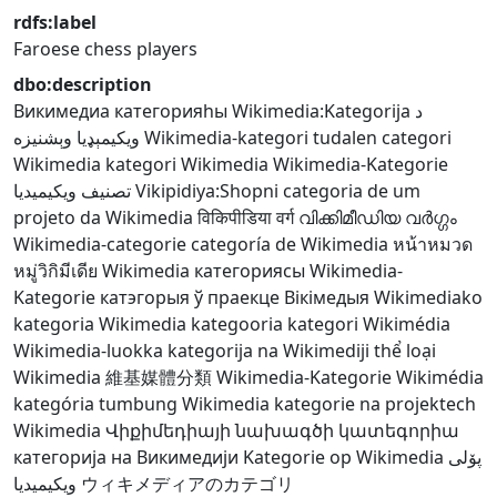
rdfs:label
Faroese chess players
dbo:description
Викимедиа категорияһы
Wikimedia:Kategorija
د
ويکيمېډيا وېشنيزه
Wikimedia-kategori
tudalen categori
Wikimedia
kategori Wikimedia
Wikimedia-Kategorie
تصنيف ويكيميديا
Vikipidiya:Shopni
categoria de um
projeto da Wikimedia
विकिपीडिया वर्ग
വിക്കിമീഡിയ വർഗ്ഗം
Wikimedia-categorie
categoría de Wikimedia
หน้าหมวด
หมู่วิกิมีเดีย
Wikimedia категориясы
Wikimedia-
Kategorie
катэгорыя ў праекце Вікімедыя
Wikimediako
kategoria
Wikimedia kategooria
kategori Wikimédia
Wikimedia-luokka
kategorija na Wikimediji
thể loại
Wikimedia
維基媒體分類
Wikimedia-Kategorie
Wikimédia
kategória
tumbung Wikimedia
kategorie na projektech
Wikimedia
Վիքիմեդիայի նախագծի կատեգորիա
категорија на Викимедији
Kategorie op Wikimedia
پۆلی
ویکیمیدیا
ウィキメディアのカテゴリ