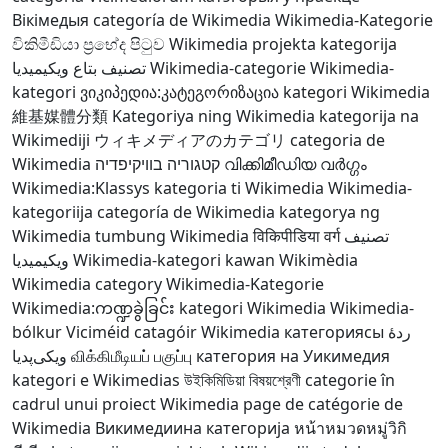
Вікімедыя
categoría de Wikimedia
Wikimedia-Kategorie
විකිමීඩියා ප්‍රභේද පිටුව
Wikimedia projekta kategorija
تصنيف بتاع ويكيميديا
Wikimedia-categorie
Wikimedia-
kategori
ვიკიპედია:კატეგორიზაცია
kategori Wikimedia
維基媒體分類
Kategoriya ning Wikimedia
kategorija na
Wikimediji
ウィキメディアのカテゴリ
categoria de
Wikimedia
קטגוריה בוויקיפדיה
വിക്കിമീഡിയ വർഗ്ഗം
Wikimedia:Klassys
kategoria ti Wikimedia
Wikimedia-
kategoriija
categoría de Wikimedia
kategorya ng
Wikimedia
tumbung Wikimedia
विकिपीडिया वर्ग
تصنيف
ويكيميديا
Wikimedia-kategori
kawan Wikimèdia
Wikimedia category
Wikimedia-Kategorie
Wikimedia:ကဏ္ဍခွဲခြင်း
kategori Wikimedia
Wikimedia-
bólkur
Viciméid catagóir
Wikimedia категориясы
ردهٔ
ویکی‌پدیا
விக்கிமீடியப் பகுப்பு
категория на Уикимедия
kategori e Wikimedias
উইকিমিডিয়া বিষয়শ্রেণী
categorie în
cadrul unui proiect Wikimedia
page de catégorie de
Wikimedia
Викимедиина категорија
หน้าหมวดหมู่วิกิ