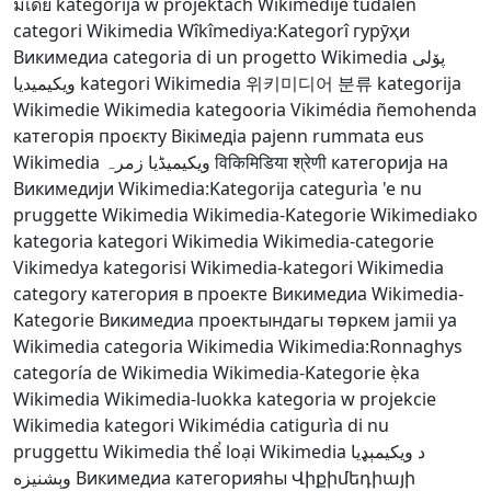
มีเดีย
kategorija w projektach Wikimedije
tudalen
categori Wikimedia
Wîkîmediya:Kategorî
гурӯҳи
Викимедиа
categoria di un progetto Wikimedia
پۆلی
ویکیمیدیا
kategori Wikimedia
위키미디어 분류
kategorija
Wikimedie
Wikimedia kategooria
Vikimédia ñemohenda
категорія проєкту Вікімедіа
pajenn rummata eus
Wikimedia
ویکیمیڈیا زمرہ
विकिमिडिया श्रेणी
категорија на
Викимедији
Wikimedia:Kategorija
categurìa 'e nu
pruggette Wikimedia
Wikimedia-Kategorie
Wikimediako
kategoria
kategori Wikimedia
Wikimedia-categorie
Vikimedya kategorisi
Wikimedia-kategori
Wikimedia
category
категория в проекте Викимедиа
Wikimedia-
Kategorie
Викимедиа проектындагы төркем
jamii ya
Wikimedia
categoria Wikimedia
Wikimedia:Ronnaghys
categoría de Wikimedia
Wikimedia-Kategorie
ẹ̀ka
Wikimedia
Wikimedia-luokka
kategoria w projekcie
Wikimedia
kategori Wikimédia
catigurìa di nu
pruggettu Wikimedia
thể loại Wikimedia
د ويکيمېډيا
وېشنيزه
Викимедиа категорияһы
Վիքիմեդիայի