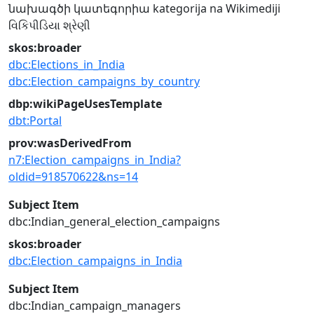
նախագծի կատեգորիա
kategorija na Wikimediji
વિકિપીડિયા શ્રેણી
skos:broader
dbc:Elections_in_India
dbc:Election_campaigns_by_country
dbp:wikiPageUsesTemplate
dbt:Portal
prov:wasDerivedFrom
n7:Election_campaigns_in_India?
oldid=918570622&ns=14
Subject Item
dbc:Indian_general_election_campaigns
skos:broader
dbc:Election_campaigns_in_India
Subject Item
dbc:Indian_campaign_managers