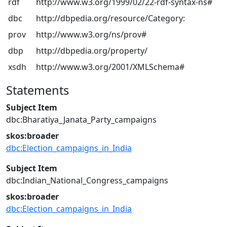
rdf
http://www.w3.org/1999/02/22-rdf-syntax-ns#
dbc
http://dbpedia.org/resource/Category:
prov
http://www.w3.org/ns/prov#
dbp
http://dbpedia.org/property/
xsdh
http://www.w3.org/2001/XMLSchema#
Statements
Subject Item
dbc:Bharatiya_Janata_Party_campaigns
skos:broader
dbc:Election_campaigns_in_India
Subject Item
dbc:Indian_National_Congress_campaigns
skos:broader
dbc:Election_campaigns_in_India