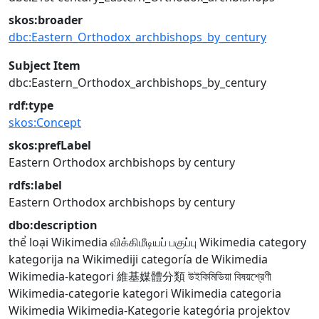
skos:broader
dbc:Eastern_Orthodox_archbishops_by_century
Subject Item
dbc:Eastern_Orthodox_archbishops_by_century
rdf:type
skos:Concept
skos:prefLabel
Eastern Orthodox archbishops by century
rdfs:label
Eastern Orthodox archbishops by century
dbo:description
thể loại Wikimedia
விக்கிமீடியப் பகுப்பு
Wikimedia category
kategorija na Wikimediji
categoría de Wikimedia
Wikimedia-kategori
維基媒體分類
উইকিমিডিয়া বিষয়শ্রেণী
Wikimedia-categorie
kategori Wikimedia
categoria
Wikimedia
Wikimedia-Kategorie
kategória projektov