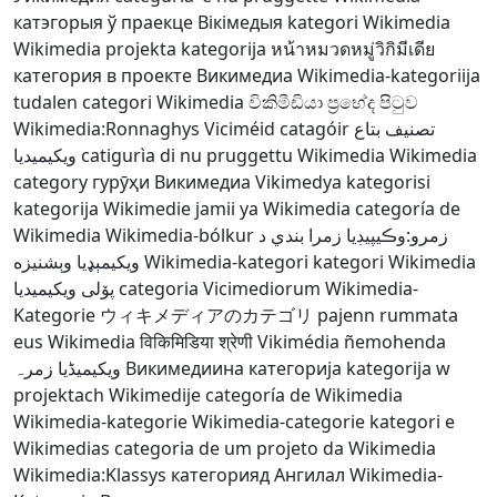
катэгорыя ў праекце Вікімедыя
kategori Wikimedia
Wikimedia projekta kategorija
หน้าหมวดหมู่วิกิมีเดีย
категория в проекте Викимедиа
Wikimedia-kategoriija
tudalen categori Wikimedia
විකිමීඩියා ප්‍රභේද පිටුව
Wikimedia:Ronnaghys
Viciméid catagóir
تصنيف بتاع
ويكيميديا
catigurìa di nu pruggettu Wikimedia
Wikimedia
category
гурӯҳи Викимедиа
Vikimedya kategorisi
kategorija Wikimedie
jamii ya Wikimedia
categoría de
Wikimedia
Wikimedia-bólkur
د
زمرو:وڪيپيڊيا زمرا بندي
ويکيمېډيا وېشنيزه
Wikimedia-kategori
kategori Wikimedia
پۆلی ویکیمیدیا
categoria Vicimediorum
Wikimedia-
Kategorie
ウィキメディアのカテゴリ
pajenn rummata
eus Wikimedia
विकिमिडिया श्रेणी
Vikimédia ñemohenda
ویکیمیڈیا زمرہ
Викимедиина категорија
kategorija w
projektach Wikimedije
categoría de Wikimedia
Wikimedia-kategorie
Wikimedia-categorie
kategori e
Wikimedias
categoria de um projeto da Wikimedia
Wikimedia:Klassys
категорияд Ангилал
Wikimedia-