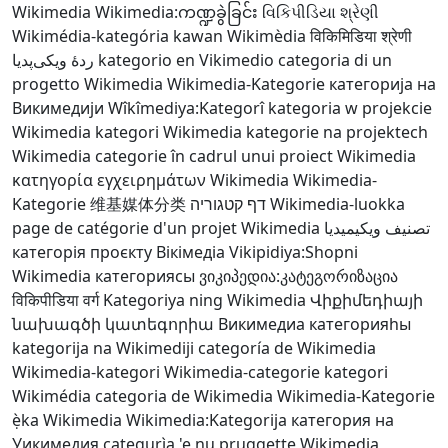
Wikimedia
Wikimedia:ကဏ္ဍခွဲခြင်း
વિકિપીડિયા શ્રેણી
Wikimédia-kategória
kawan Wikimèdia
विकिमिडिया श्रेणी
ردهٔ ویکی‌پدیا
kategorio en Vikimedio
categoria di un
progetto Wikimedia
Wikimedia-Kategorie
категорија на
Викимедији
Wîkîmediya:Kategorî
kategoria w projekcie
Wikimedia
kategori Wikimedia
kategorie na projektech
Wikimedia
categorie în cadrul unui proiect Wikimedia
κατηγορία εγχειρημάτων Wikimedia
Wikimedia-
Kategorie
维基媒体分类
דף קטגוריה
Wikimedia-luokka
page de catégorie d'un projet Wikimedia
تصنيف ويكيميديا
категорія проєкту Вікімедіа
Vikipidiya:Shopni
Wikimedia категориясы
ვიკიპედია:კატეგორიზაცია
विकिपीडिया वर्ग
Kategoriya ning Wikimedia
Վիքիմեդիայի
նախագծի կատեգորիա
Викимедиа категорияһы
kategorija na Wikimediji
categoría de Wikimedia
Wikimedia-kategori
Wikimedia-categorie
kategori
Wikimédia
categoria de Wikimedia
Wikimedia-Kategorie
ẹ̀ka Wikimedia
Wikimedia:Kategorija
категория на
Уикимедия
categurìa 'e nu pruggette Wikimedia