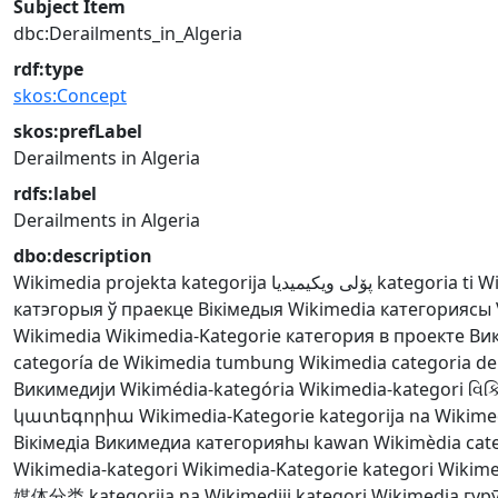
Subject Item
dbc:Derailments_in_Algeria
rdf:type
skos:Concept
skos:prefLabel
Derailments in Algeria
rdfs:label
Derailments in Algeria
dbo:description
Wikimedia projekta kategorija
پۆلی ویکیمیدیا
kategoria ti W
катэгорыя ў праекце Вікімедыя
Wikimedia категориясы
Wikimedia
Wikimedia-Kategorie
категория в проекте В
categoría de Wikimedia
tumbung Wikimedia
categoria d
Викимедији
Wikimédia-kategória
Wikimedia-kategori
વિક
կատեգորիա
Wikimedia-Kategorie
kategorija na Wikimed
Вікімедіа
Викимедиа категорияһы
kawan Wikimèdia
cat
Wikimedia-kategori
Wikimedia-Kategorie
kategori Wikim
媒体分类
kategorija na Wikimediji
kategori Wikimedia
гур