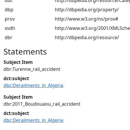
dbc
http://dbpedia.org/resource/Cate
dbp
http://dbpedia.org/property/
prov
http://www.w3.org/ns/prov#
xsdh
http://www.w3.org/2001/XMLSch
dbr
http://dbpedia.org/resource/
Statements
Subject Item
dbr:Turenne_rail_accident
dct:subject
dbc:Derailments_in_Algeria
Subject Item
dbr:2011_Boudouaou_rail_accident
dct:subject
dbc:Derailments_in_Algeria