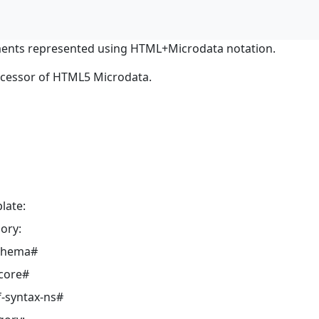
ents represented using HTML+Microdata notation.
ocessor of HTML5 Microdata.
late:
ory:
schema#
core#
-syntax-ns#