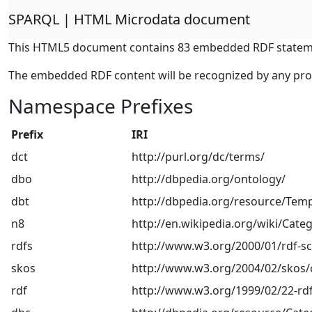
SPARQL | HTML Microdata document
This HTML5 document contains 83 embedded RDF statem
The embedded RDF content will be recognized by any pr
Namespace Prefixes
Prefix
IRI
dct
http://purl.org/dc/terms/
dbo
http://dbpedia.org/ontology/
dbt
http://dbpedia.org/resource/Temp
n8
http://en.wikipedia.org/wiki/Categ
rdfs
http://www.w3.org/2000/01/rdf-
skos
http://www.w3.org/2004/02/skos/
rdf
http://www.w3.org/1999/02/22-rdf