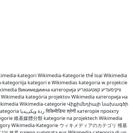
imedia-kategori
Wikimedia-Kategorie
thể loại Wikimedia
-kategoriija
kategori e Wikimedias
kategoria w projekcie
ikimedia
Викимедиина категорија
וויקימעדיע קאַטעגאָריע
e Wikimedia
kategória projektov Wikimedia
категорија на
ikimedia
Wikimedia-categorie
Վիքիմեդիայի նախագծի
ategoria
ردهٔ ویکی‌پدیا
विकिमीडिया श्रेणी
категорія проєкту
egorie
維基媒體分類
kategorie na projektech Wikimedia
egory
Wikimedia-Kategorie
ウィキメディアのカテゴリ
维基
디어 분류
pajenn rummata eus Wikimedia
categoria di un