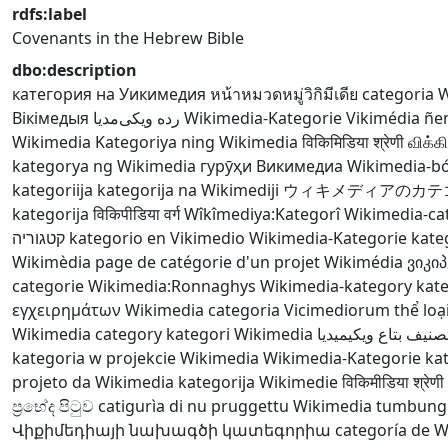
rdfs:label
Covenants in the Hebrew Bible
dbo:description
категория на Уикимедия
หน้าหมวดหมู่วิกิมีเดีย
categoria 
Вікімедыя
رده ویکی‌مدیا
Wikimedia-Kategorie
Vikimédia ñ
Wikimedia
Kategoriya ning Wikimedia
विकिमिडिया श्रेणी
விக்கி
kategorya ng Wikimedia
гурӯҳи Викимедиа
Wikimedia-bó
kategoriija
kategorija na Wikimediji
ウィキメディアのカテ
kategorija
विकिपीडिया वर्ग
Wîkîmediya:Kategorî
Wikimedia-ca
קטגוריה
kategorio en Vikimedio
Wikimedia-Kategorie
kate
Wikimèdia
page de catégorie d'un projet Wikimédia
ვიკი
categorie
Wikimedia:Ronnaghys
Wikimedia-kategory
kate
εγχειρημάτων Wikimedia
categoria Vicimediorum
thể lo
Wikimedia category
kategori Wikimedia
صنيف بتاع ويكيميديا
kategoria w projekcie Wikimedia
Wikimedia-Kategorie
ka
projeto da Wikimedia
kategorija Wikimedie
विकिमीडिया श्रेणी
ප්‍රභේද පිටුව
catigurìa di nu pruggettu Wikimedia
tumbung
Վիքիմեդիայի նախագծի կատեգորիա
categoría de 