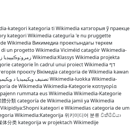
ia-kategori
kategoria ti Wikimedia
катэгорыя ў праекце
ory
kategori Wikimedia
categurìa 'e nu pruggette
 de Wikimedia
Викимедиа проектындагы төркем
 di un progetto Wikimedia
Viciméid catagóir
Wikimedia-
زمرو:وڪيپيڊيا ز
Wikimedia:Klassys
Wikimedia projekta
gorie
categorie în cadrul unui proiect Wikimedia
דף
тегорія проєкту Вікімедіа
categoria de Wikimedia
kawan
د ويکيمې
تصنيف ويكيميديا
Wikimedia-luokka
Wikimedia-
goría de Wikimedia
Wikimedia-Kategorie
κατηγορία
pajenn rummata eus Wikimedia
Wikimedia-Kategorie
媒體分類
categoría de Wikimedia
jamii ya Wikimedia
Vikipidiya:Shopni
kategori e Wikimedias
categoria de um
egoria
Wikimedia:Kategorija
위키미디어 분류
විකිමීඩියා
媒体分类
kategorija w projektach Wikimedije