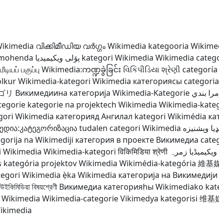
Wikimedia
വിക്കിമീഡിയ വർഗ്ഗം
Wikimedia kategooria
Wikimed
emohenda
پۆلی ویکیمیدیا
kategori Wikimedia
Wikimedia categ
மீடியப் பகுப்பு
Wikimedia:ကဏ္ဍခွဲခြင်း
વિકિપીડિયા શ્રેણી
categoría
lkur
Wikimedia-kategori
Wikimedia категориясы
categoria
ゴリ
Викимедиина категорија
Wikimedia-Kategorie
مرا بندي
tegorie
kategorie na projektech Wikimedia
Wikimedia-kate
gori Wikimedia
категорияд Ангилал
kategori Wikimédia
ка
პედია:კატეგორიზაცია
tudalen categori Wikimedia
ډيا وېشنيزه
gorija na Wikimediji
категория в проекте Викимедиа
cate
ại Wikimedia
Wikimedia-kategori
विकिमिडिया श्रेणी
ویکیمیڈیا زمرہ
ت
kategória projektov Wikimedia
Wikimédia-kategória
維基
tegori Wikimedia
ẹ̀ka Wikimedia
категорија на Викимедији
উইকিমিডিয়া বিষয়শ্রেণী
Викимедиа категорияһы
Wikimediako kat
 Wikimedia
Wikimedia-categorie
Vikimedya kategorisi
维基
Wikimedia