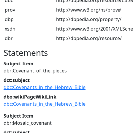
dbc
http://dbpedia.org/resource/Cate
prov
http://www.w3.org/ns/prov#
dbp
http://dbpedia.org/property/
xsdh
http://www.w3.org/2001/XMLSch
dbr
http://dbpedia.org/resource/
Statements
Subject Item
dbr:Covenant_of_the_pieces
dct:subject
dbc:Covenants_in_the_Hebrew_Bible
dbo:wikiPageWikiLink
dbc:Covenants_in_the_Hebrew_Bible
Subject Item
dbr:Mosaic_covenant
dct:subject