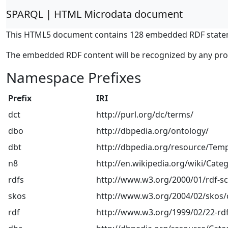
SPARQL | HTML Microdata document
This HTML5 document contains 128 embedded RDF state
The embedded RDF content will be recognized by any pr
Namespace Prefixes
Prefix
IRI
dct
http://purl.org/dc/terms/
dbo
http://dbpedia.org/ontology/
dbt
http://dbpedia.org/resource/Temp
n8
http://en.wikipedia.org/wiki/Categ
rdfs
http://www.w3.org/2000/01/rdf-
skos
http://www.w3.org/2004/02/skos/
rdf
http://www.w3.org/1999/02/22-rdf