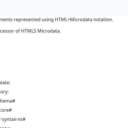
ments represented using HTML+Microdata notation.
ocessor of HTML5 Microdata.
late:
ory:
schema#
core#
-syntax-ns#