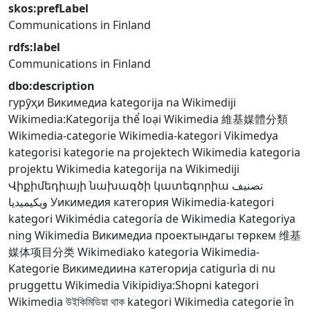
skos:prefLabel
Communications in Finland
rdfs:label
Communications in Finland
dbo:description
гурӯҳи Викимедиа
kategorija na Wikimediji
Wikimedia:Kategorija
thể loại Wikimedia
維基媒體分類
Wikimedia-categorie
Wikimedia-kategori
Vikimedya
kategorisi
kategorie na projektech Wikimedia
kategoria
projektu Wikimedia
kategorija na Wikimediji
Վիքիմեդիայի նախագծի կատեգորիա
تصنيف
ويكيميديا
Уикимедия категория
Wikimedia-kategori
kategori Wikimédia
categoría de Wikimedia
Kategoriya
ning Wikimedia
Викимедиа проектындагы төркем
维基
媒体项目分类
Wikimediako kategoria
Wikimedia-
Kategorie
Викимедиина категорија
catigurìa di nu
pruggettu Wikimedia
Vikipidiya:Shopni
kategori
Wikimedia
উইকিমিডিয়া থাক
kategori Wikimedia
categorie în