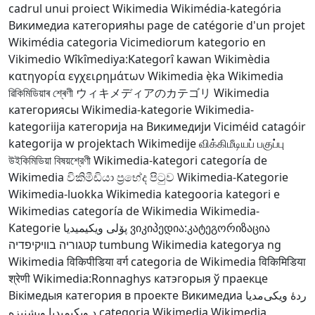
cadrul unui proiect Wikimedia
Wikimédia-kategória
Викимедиа категорияһы
page de catégorie d'un projet
Wikimédia
categoria Vicimediorum
kategorio en
Vikimedio
Wîkîmediya:Kategorî
kawan Wikimèdia
κατηγορία εγχειρημάτων Wikimedia
ẹ̀ka Wikimedia
ৱিকিমিডিয়াৰ শ্ৰেণী
ウィキメディアのカテゴリ
Wikimedia
категориясы
Wikimedia-kategorie
Wikimedia-
kategoriija
категорија на Викимедији
Viciméid catagóir
kategorija w projektach Wikimedije
விக்கிமீடியப் பகுப்பு
উইকিমিডিয়া বিষয়শ্রেণী
Wikimedia-kategori
categoría de
Wikimedia
විකිමීඩියා ප්‍රභේද පිටුව
Wikimedia-Kategorie
Wikimedia-luokka
Wikimedia kategooria
kategori e
Wikimedias
categoría de Wikimedia
Wikimedia-
Kategorie
پۆلی ویکیمیدیا
ვიკიპედია:კატეგორიზაცია
קטגוריה בוויקיפדיה
tumbung Wikimedia
kategorya ng
Wikimedia
विकिपीडिया वर्ग
categoria de Wikimedia
विकिमिडिया
श्रेणी
Wikimedia:Ronnaghys
катэгорыя ў праекце
Вікімедыя
категория в проекте Викимедиа
ردهٔ ویکی‌مدیا
د ويکيمېډيا وېشنيزه
categoria Wikimedia
Wikimedia