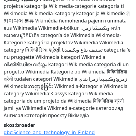
projekta kategorija
Wikimedia-categorie
kategoria ti
Wikimedia
Wikimedia-kategory
kategorija Wikimedie
위
키미디어 분류
Vikimédia ñemohenda
pajenn rummata
eus Wikimedia
Wikimedia-bólkur
ویکیمیڈیا زمرہ
หน้า
หมวดหมู่วิกิมีเดีย
categoría de Wikimedia
Wikimedia-
Kategorie
kategória projektov Wikimedia
Wikimedia
category
વિકિપીડિયા શ્રેણી
تصنيف بتاع ويكيميديا
categurìa 'e
nu pruggette Wikimedia
kategori Wikimedia
വിക്കിമീഡിയ വർഗ്ഗം
kategori Wikimedia
categoria di un
progetto Wikimedia
Kategorie op Wikimedia
विकिमीडिया
श्रेणी
tudalen categori Wikimedia
زمرو:وڪيپيڊيا زمرا بندي
Wikimedia:ကဏ္ဍခွဲခြင်း
Wikimedia-Kategorie
Wikimedia
category
Wikimedia:Klassys
kategori Wikimedia
categoria de um projeto da Wikimedia
विकिमिडिया श्रेणी
jamii ya Wikimedia
Wikimedia-categorie
категорияд
Ангилал
категорія проєкту Вікімедіа
skos:broader
dbc:Science_and_technology_in_Finland