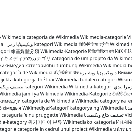
p Wikimedia
categoría de Wikimedia
Wikimedia-categorie
Vi
ka
ویکیمیڈیا زمرہ
kategori Wikimedia
विकिमिडिया श्रेणी
Wikimedia:
egori
維基媒體分類
Wikimedia-Kategorie
विकिपीडिया वर्ग
વિકિપીડિ
ィキメディアのカテゴリ
categoria de um projeto da Wikime
Викимедиа категорияһы
tumbung Wikimedia
Wikimedia-b
categoría de Wikimedia
উইকিমিডিয়া থাক
د ويکيمېډيا وېشنيزه
Виким
jekta kategorija
thể loại Wikimedia
tudalen categori Wikim
يف ويكيميديا
kategori Wikimedia
Wikimedia-kategori
زمرو:وڪي
Wikimedia
jamii ya Wikimedia
Wikimedia-Kategorie
විකිමීඩියා
икимедији
categoría de Wikimedia
Wikimedia category
кате
Вікімедыя
Wîkîmediya:Kategorî
kategorya ng Wikimedia
رده
ה
categurìa 'e nu pruggette Wikimedia
تصنيف بتاع ويكيميديا
Vic
ia-kategory
위키미디어 분류
Wikimediako kategoria
विकिमीडिय
tegorie
categorie în cadrul unui proiect Wikimedia
หน้าหมวดห