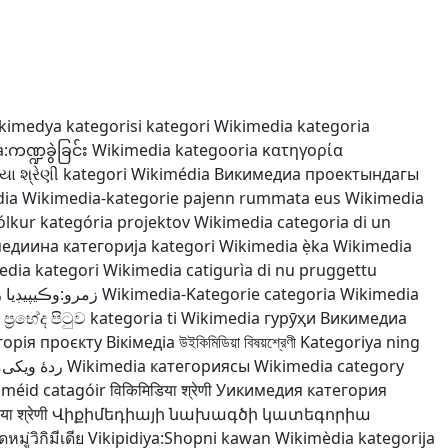
kimedya kategorisi
kategori Wikimedia
kategoria
ကဏ္ဍခွဲခြင်း
Wikimedia kategooria
κατηγορία
યા શ્રેણી
kategori Wikimédia
Викимедиа проектындагы
dia
Wikimedia-kategorie
pajenn rummata eus Wikimedia
ólkur
kategória projektov Wikimedia
categoria di un
едиина категорија
kategori Wikimedia
ẹ̀ka Wikimedia
edia
kategori Wikimedia
catigurìa di nu pruggettu
پيڊيا زمرا بندي
Wikimedia-Kategorie
categoria Wikimedia
 ප්‍රභේද පිටුව
kategoria ti Wikimedia
гурӯҳи Викимедиа
горія проєкту Вікімедіа
উইকিমিডিয়া বিষয়শ্রেণী
Kategoriya ning
ٔ ویکی‌مدیا
Wikimedia категориясы
Wikimedia category
iméid catagóir
विकिमिडिया श्रेणी
Уикимедия категория
ा श्रेणी
Վիքիմեդիայի նախագծի կատեգորիա
มู่วิกิมีเดีย
Vikipidiya:Shopni
kawan Wikimèdia
kategorija