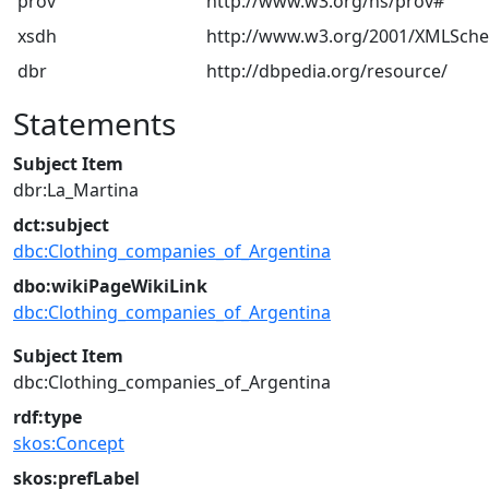
prov
http://www.w3.org/ns/prov#
xsdh
http://www.w3.org/2001/XMLSch
dbr
http://dbpedia.org/resource/
Statements
Subject Item
dbr:La_Martina
dct:subject
dbc:Clothing_companies_of_Argentina
dbo:wikiPageWikiLink
dbc:Clothing_companies_of_Argentina
Subject Item
dbc:Clothing_companies_of_Argentina
rdf:type
skos:Concept
skos:prefLabel