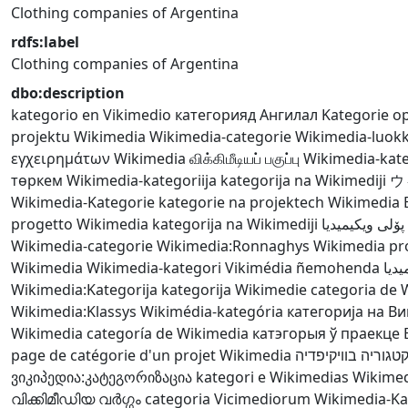
Clothing companies of Argentina
rdfs:label
Clothing companies of Argentina
dbo:description
kategorio en Vikimedio
категорияд Ангилал
Kategorie o
projektu Wikimedia
Wikimedia-categorie
Wikimedia-luok
εγχειρημάτων Wikimedia
விக்கிமீடியப் பகுப்பு
Wikimedia-kat
төркем
Wikimedia-kategoriija
kategorija na Wikimediji
ウ
Wikimedia-Kategorie
kategorie na projektech Wikimedia
progetto Wikimedia
kategorija na Wikimediji
پۆلی ویکیمیدیا
Wikimedia-categorie
Wikimedia:Ronnaghys
Wikimedia pro
Wikimedia
Wikimedia-kategori
Vikimédia ñemohenda
تصن
Wikimedia:Kategorija
kategorija Wikimedie
categoria de 
Wikimedia:Klassys
Wikimédia-kategória
категорија на В
Wikimedia
categoría de Wikimedia
катэгорыя ў праекце 
page de catégorie d'un projet Wikimedia
קטגוריה בוויקיפדי
ვიკიპედია:კატეგორიზაცია
kategori e Wikimedias
Wikimed
വിക്കിമീഡിയ വർഗ്ഗം
categoria Vicimediorum
Wikimedia-Ka