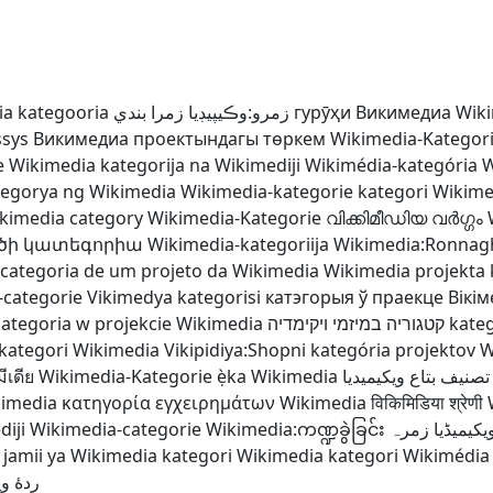
a kategooria
زمرو:وڪيپيڊيا زمرا بندي
гурӯҳи Викимедиа
Wiki
ssys
Викимедиа проектындагы төркем
Wikimedia-Kategor
e Wikimedia
kategorija na Wikimediji
Wikimédia-kategória
W
tegorya ng Wikimedia
Wikimedia-kategorie
kategori Wikime
kimedia category
Wikimedia-Kategorie
വിക്കിമീഡിയ വർഗ്ഗം
ծի կատեգորիա
Wikimedia-kategoriija
Wikimedia:Ronnag
categoria de um projeto da Wikimedia
Wikimedia projekta 
-categorie
Vikimedya kategorisi
катэгорыя ў праекце Вікі
ategoria w projekcie Wikimedia
קטגוריה במיזמי ויקימדיה
kateg
kategori Wikimedia
Vikipidiya:Shopni
kategória projektov 
ีเดีย
Wikimedia-Kategorie
ẹ̀ka Wikimedia
تصنيف بتاع ويكيميديا
imedia
κατηγορία εγχειρημάτων Wikimedia
विकिमिडिया श्रेणी
diji
Wikimedia-categorie
Wikimedia:ကဏ္ဍခွဲခြင်း
یکیمیڈیا زمرہ
jamii ya Wikimedia
kategori Wikimedia
kategori Wikimédia
ردهٔ وی