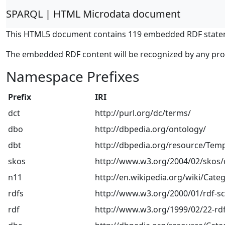
SPARQL | HTML Microdata document
This HTML5 document contains 119 embedded RDF state
The embedded RDF content will be recognized by any pr
Namespace Prefixes
Prefix
IRI
dct
http://purl.org/dc/terms/
dbo
http://dbpedia.org/ontology/
dbt
http://dbpedia.org/resource/Temp
skos
http://www.w3.org/2004/02/skos/
n11
http://en.wikipedia.org/wiki/Categ
rdfs
http://www.w3.org/2000/01/rdf-
rdf
http://www.w3.org/1999/02/22-rdf