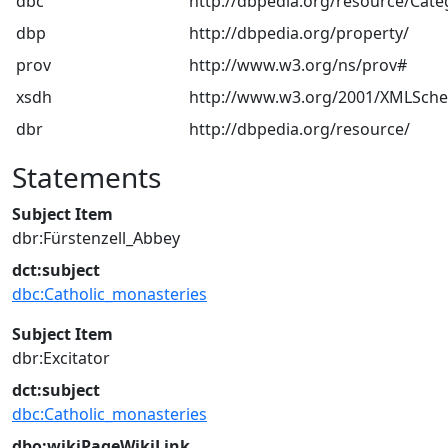
dbc
http://dbpedia.org/resource/Cate
dbp
http://dbpedia.org/property/
prov
http://www.w3.org/ns/prov#
xsdh
http://www.w3.org/2001/XMLSch
dbr
http://dbpedia.org/resource/
Statements
Subject Item
dbr:Fürstenzell_Abbey
dct:subject
dbc:Catholic_monasteries
Subject Item
dbr:Excitator
dct:subject
dbc:Catholic_monasteries
dbo:wikiPageWikiLink