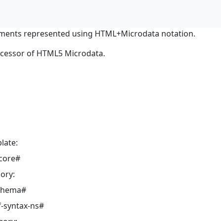
ments represented using HTML+Microdata notation.
ocessor of HTML5 Microdata.
late:
core#
ory:
schema#
-syntax-ns#