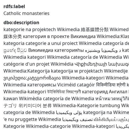
rdfs:label
Catholic monasteries
dbo:description
kategorie na projektech Wikimedia
維基媒體分類
Wikimedi
媒体分类
категория в проекте Викимедиа
Wikimedia:Kla
kategoria
categorie a unui proiect Wikimedia
categoría d
ප්‍රභේද පිටුව
Викимедиа категорияһы
د ويکيمېډيا وېشنيزه
ka
Wikimedia
kategori Wikimedia
categoría de Wikimedia
Wi
catégorie d'un projet Wikimédia
Վիքիմեդիայի նախագ
Wikimedia:Kategorija
kategorija w projektach Wikimedije
ვიკიპედია:კატეგორიზაცია
Wikimedia-kategori
Wikimedia
Wikimedia категориясы
Viciméid catagóir
विकिमीडिया श्रेणी
k
Wikimedia-kategori
উইকিমিডিয়া বিষয়শ্রেণী
категорияд Ангилал
kawan Wikimèdia
categoría de Wikimedia
หน้าหมวดหมู่วิกิม
テゴリ
위키미디어 분류
Wikimedia-Kategorie
tumbung Wik
categoria de Wikimedia
پۆلی ویکیمیدیا
kategorija na Wikime
'e nu pruggette Wikimedia
تصنيف ويكيميديا
விக்கிமீடியப் பகுப்பு
Kategorie
Wikimedia-categorie
Wikimedia-kategori
کی‌پدیا