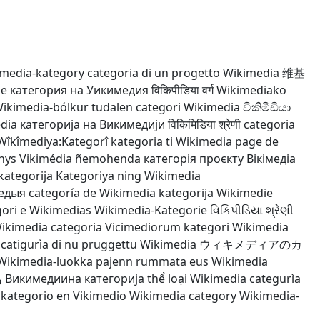
media-kategory
categoria di un progetto Wikimedia
维基
ie
категория на Уикимедия
विकिपीडिया वर्ग
Wikimediako
ikimedia-bólkur
tudalen categori Wikimedia
විකිමීඩියා
dia
категорија на Викимедији
विकिमिडिया श्रेणी
categoria
Wîkîmediya:Kategorî
kategoria ti Wikimedia
page de
hys
Vikimédia ñemohenda
категорія проєкту Вікімедіа
kategorija
Kategoriya ning Wikimedia
медыя
categoría de Wikimedia
kategorija Wikimedie
ori e Wikimedias
Wikimedia-Kategorie
વિકિપીડિયા શ્રેણી
Wikimedia
categoria Vicimediorum
kategori Wikimedia
catigurìa di nu pruggettu Wikimedia
ウィキメディアのカ
Wikimedia-luokka
pajenn rummata eus Wikimedia
و
Викимедиина категорија
thể loại Wikimedia
categurìa
kategorio en Vikimedio
Wikimedia category
Wikimedia-