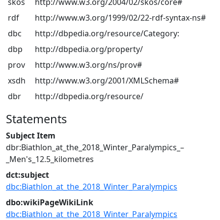
skos
http://www.w3.org/2004/02/skos/core#
rdf
http://www.w3.org/1999/02/22-rdf-syntax-ns#
dbc
http://dbpedia.org/resource/Category:
dbp
http://dbpedia.org/property/
prov
http://www.w3.org/ns/prov#
xsdh
http://www.w3.org/2001/XMLSchema#
dbr
http://dbpedia.org/resource/
Statements
Subject Item
dbr:Biathlon_at_the_2018_Winter_Paralympics_–
_Men's_12.5_kilometres
dct:subject
dbc:Biathlon_at_the_2018_Winter_Paralympics
dbo:wikiPageWikiLink
dbc:Biathlon_at_the_2018_Winter_Paralympics