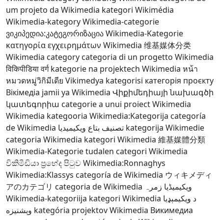
um projeto da Wikimedia
kategori Wikimédia
Wikimedia-kategory
Wikimedia-categorie
ვიკიპედია:კატეგორიზაცია
Wikimedia-Kategorie
κατηγορία εγχειρημάτων Wikimedia
维基媒体分类
Wikimedia category
categoria di un progetto Wikimedia
विकिपीडिया वर्ग
kategorie na projektech Wikimedia
หน้า
หมวดหมู่วิกิมีเดีย
Vikimedya kategorisi
категорія проєкту
Вікімедіа
jamii ya Wikimedia
Վիքիմեդիայի նախագծի
կատեգորիա
categorie a unui proiect Wikimedia
Wikimedia kategooria
Wikimedia:Kategorija
categoría
de Wikimedia
تصنيف بتاع ويكيميديا
kategorija Wikimedie
categoria Wikimedia
kategori Wikimedia
維基媒體分類
Wikimedia-Kategorie
tudalen categori Wikimedia
විකිමීඩියා ප්‍රභේද පිටුව
Wikimedia:Ronnaghys
Wikimedia:Klassys
categoría de Wikimedia
ウィキメディ
アのカテゴリ
categoria de Wikimedia
ویکیمیڈیا زمرہ
Wikimedia-kategoriija
kategori Wikimedia
د ويکيمېډيا
وېشنيزه
kategória projektov Wikimedia
Викимедиа