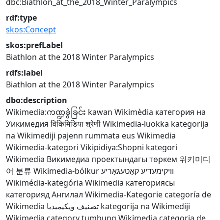
dbc:Biathlon_at_the_2018_Winter_Paralympics
rdf:type
skos:Concept
skos:prefLabel
Biathlon at the 2018 Winter Paralympics
rdfs:label
Biathlon at the 2018 Winter Paralympics
dbo:description
Wikimedia:ကဏ္ဍခွဲခြင်း
kawan Wikimèdia
категория на
Уикимедия
विकिमिडिया श्रेणी
Wikimedia-luokka
kategorija
na Wikimediji
pajenn rummata eus Wikimedia
Wikimedia-kategori
Vikipidiya:Shopni
kategori
Wikimedia
Викимедиа проектындагы төркем
위키미디
어 분류
Wikimedia-bólkur
וויקימעדיע קאַטעגאָריע
Wikimédia-kategória
Wikimedia категориясы
категорияд Ангилал
Wikimedia-Kategorie
categoría de
Wikimedia
تصنيف ويكيميديا
kategorija na Wikimediji
Wikimedia category
tumbung Wikimedia
categoria de