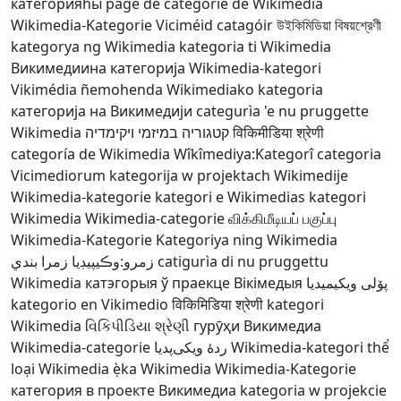
категорияһы
page de catégorie de Wikimedia
Wikimedia-Kategorie
Viciméid catagóir
উইকিমিডিয়া বিষয়শ্রেণী
kategorya ng Wikimedia
kategoria ti Wikimedia
Викимедиина категорија
Wikimedia-kategori
Vikimédia ñemohenda
Wikimediako kategoria
категорија на Викимедији
categurìa 'e nu pruggette
Wikimedia
קטגוריה במיזמי ויקימדיה
विकिमीडिया श्रेणी
categoría de Wikimedia
Wîkîmediya:Kategorî
categoria
Vicimediorum
kategorija w projektach Wikimedije
Wikimedia-kategorie
kategori e Wikimedias
kategori
Wikimedia
Wikimedia-categorie
விக்கிமீடியப் பகுப்பு
Wikimedia-Kategorie
Kategoriya ning Wikimedia
زمرو:وڪيپيڊيا زمرا بندي
catigurìa di nu pruggettu
Wikimedia
катэгорыя ў праекце Вікімедыя
پۆلی ویکیمیدیا
kategorio en Vikimedio
विकिमिडिया श्रेणी
kategori
Wikimedia
વિકિપીડિયા શ્રેણી
гурӯҳи Викимедиа
Wikimedia-categorie
ردهٔ ویکی‌پدیا
Wikimedia-kategori
thể
loại Wikimedia
ẹ̀ka Wikimedia
Wikimedia-Kategorie
категория в проекте Викимедиа
kategoria w projekcie